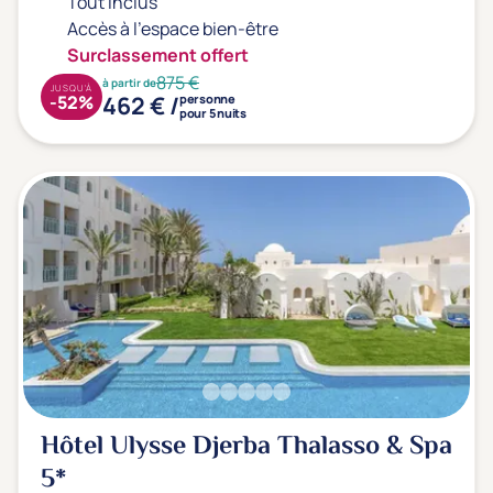
Tout inclus
Accès à l'espace bien-être
Surclassement offert
875 €
à partir de
JUSQU'À
462 € /
-52%
personne
pour 5 nuits
Hôtel Ulysse Djerba Thalasso & Spa
5*