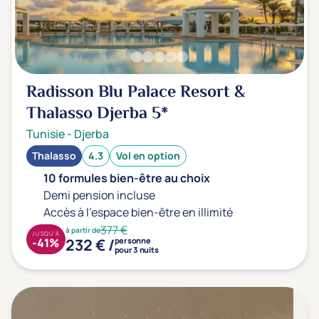
Radisson Blu Palace Resort &
Thalasso Djerba
5*
Tunisie
-
Djerba
Thalasso
4.3
Vol en option
10 formules bien-être au choix
Demi pension incluse
Accès à l'espace bien-être en illimité
377 €
à partir de
JUSQU'À
232 € /
-41%
personne
pour 3 nuits