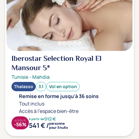
Iberostar Selection Royal El
Mansour
5*
Tunisie
-
Mahdia
Thalasso
3.1
Vol en option
Remise en forme jusqu'à 36 soins
Tout inclus
Accès à l'espace bien-être
912 €
à partir de
JUSQU'À
541 € /
-56%
personne
pour 5 nuits