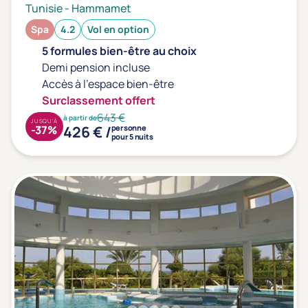
Tunisie
-
Hammamet
Transports & hébergement
Spa
4.2
Vol en option
Soins sans hébergement
(0)
5 formules bien-être au choix
Offre séjour + vol inclus
(7)
Demi pension incluse
Accès à l'espace bien-être
Surclassement offert
643 €
à partir de
JUSQU'À
426 € /
-37%
personne
pour 5 nuits