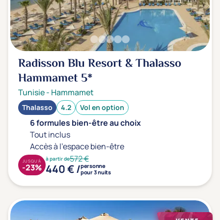
Radisson Blu Resort & Thalasso
Hammamet
5*
Tunisie
-
Hammamet
Thalasso
4.2
Vol en option
6 formules bien-être au choix
Tout inclus
Accès à l'espace bien-être
572 €
à partir de
JUSQU'À
440 € /
-23%
personne
pour 3 nuits