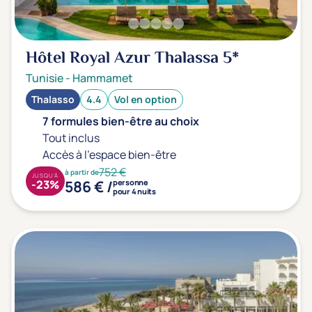
Hôtel Royal Azur Thalassa
5*
Tunisie
-
Hammamet
Thalasso
4.4
Vol en option
7 formules bien-être au choix
Tout inclus
Accès à l'espace bien-être
752 €
à partir de
JUSQU'À
586 € /
-23%
personne
pour 4 nuits