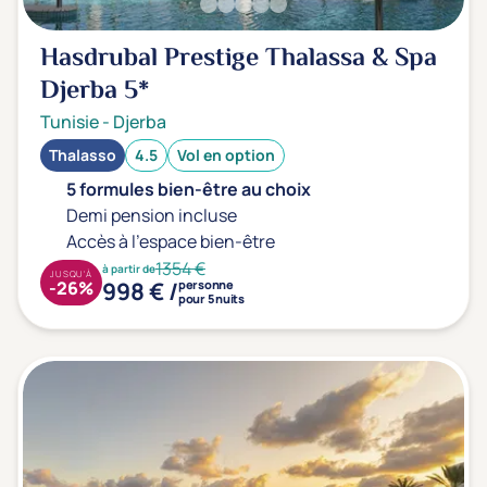
Hasdrubal Prestige Thalassa & Spa
Djerba
5*
Tunisie
-
Djerba
Thalasso
4.5
Vol en option
5 formules bien-être au choix
Demi pension incluse
Accès à l'espace bien-être
1354 €
à partir de
JUSQU'À
998 € /
-26%
personne
pour 5 nuits