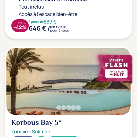
Tout inclus
Accès à l'espace bien-être
889 €
à partir de
JUSQU'À
646 € /
-42%
personne
pour 5 nuits
FIN CE SOIR
MINUIT
Korbous Bay
5*
Tunisie
-
Soliman