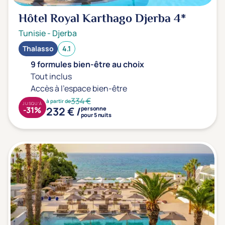
Hôtel Royal Karthago Djerba
4*
Tunisie
-
Djerba
Thalasso
4.1
9 formules bien-être au choix
Tout inclus
Accès à l'espace bien-être
334 €
à partir de
JUSQU'À
232 € /
-31%
personne
pour 5 nuits