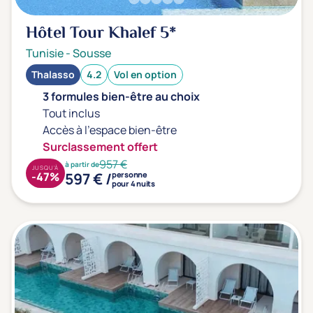
Hôtel Tour Khalef
5*
Tunisie
-
Sousse
Thalasso
4.2
Vol en option
3 formules bien-être au choix
Tout inclus
Accès à l'espace bien-être
Surclassement offert
957 €
à partir de
JUSQU'À
597 € /
-47%
personne
pour 4 nuits