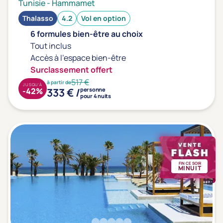
Tunisie
-
Hammamet
Thalasso
4.2
Vol en option
6 formules bien-être au choix
Tout inclus
Accès à l'espace bien-être
Surclassement offert
517 €
à partir de
JUSQU'À
333 € /
-42%
personne
pour 4 nuits
FIN CE SOIR
MINUIT