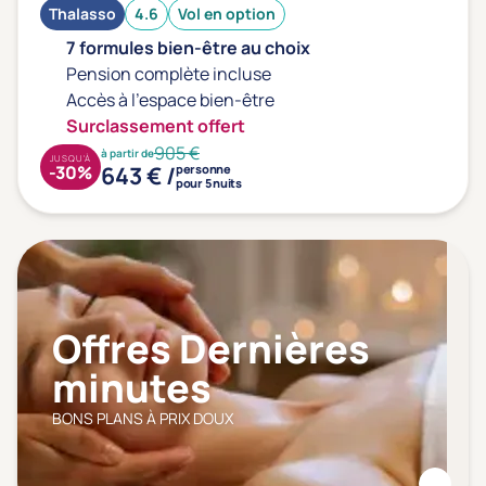
Thalasso
4.6
Vol en option
7 formules bien-être au choix
Pension complète incluse
Accès à l'espace bien-être
Surclassement offert
905 €
à partir de
JUSQU'À
643 € /
-30%
personne
pour 5 nuits
Offres Dernières
minutes
BONS PLANS À PRIX DOUX