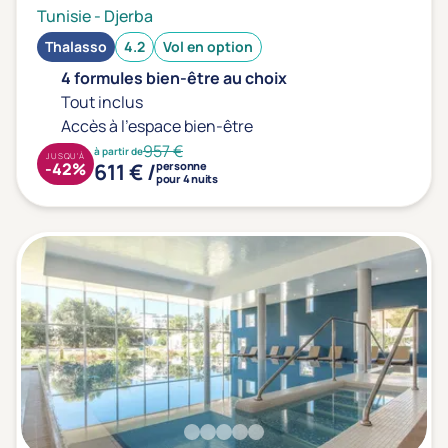
Tunisie
-
Djerba
Thalasso
4.2
Vol en option
4 formules bien-être au choix
Tout inclus
Accès à l'espace bien-être
957 €
à partir de
JUSQU'À
611 € /
-42%
personne
pour 4 nuits