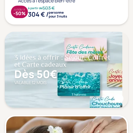
Accès à l'espace bien-être
503 €
à partir de
JUSQU'À
304 € /
-50%
personne
pour 3 nuits
3 idées à offrir : Séjour, Coffret
et Carte cadeaux
Dès 50€
VALABLE 12 MOIS