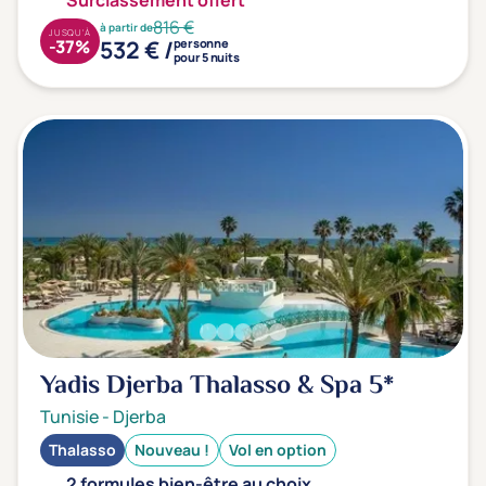
Surclassement offert
816 €
à partir de
JUSQU'À
532 € /
-37%
personne
pour 5 nuits
Yadis Djerba Thalasso & Spa
5*
Tunisie
-
Djerba
Thalasso
Nouveau !
Vol en option
2 formules bien-être au choix