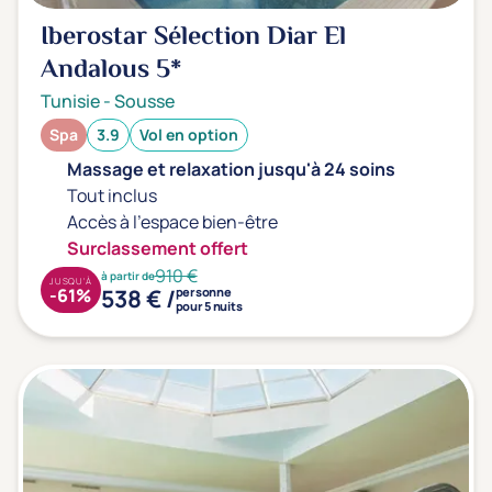
Iberostar Sélection Diar El
Andalous
5*
Tunisie
-
Sousse
Spa
3.9
Vol en option
Massage et relaxation jusqu'à 24 soins
Tout inclus
Accès à l'espace bien-être
Surclassement offert
910 €
à partir de
JUSQU'À
538 € /
-61%
personne
pour 5 nuits