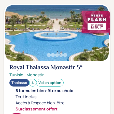
FIN CE SOIR
MINUIT
Royal Thalassa Monastir
5*
Tunisie
-
Monastir
Thalasso
4
Vol en option
6 formules bien-être au choix
Tout inclus
Accès à l'espace bien-être
Surclassement offert