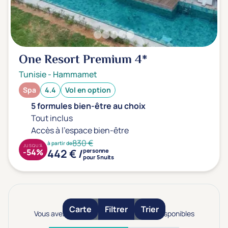
One Resort Premium
4*
Tunisie
-
Hammamet
Spa
4.4
Vol en option
5 formules bien-être au choix
Tout inclus
Accès à l'espace bien-être
830 €
à partir de
JUSQU'À
442 € /
-54%
personne
pour 5 nuits
Carte
Filtrer
Trier
Vous avez vu 25 établissements sur 41 disponibles