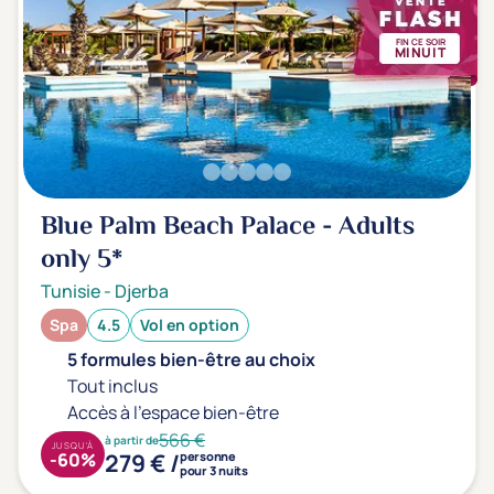
FIN CE SOIR
MINUIT
Blue Palm Beach Palace - Adults
only
5*
Tunisie
-
Djerba
Spa
4.5
Vol en option
5 formules bien-être au choix
Tout inclus
Accès à l'espace bien-être
566 €
à partir de
JUSQU'À
279 € /
-60%
personne
pour 3 nuits