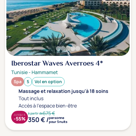
Iberostar Waves Averroes
4*
Tunisie
-
Hammamet
Spa
5
Vol en option
Massage et relaxation jusqu'à 18 soins
Tout inclus
Accès à l'espace bien-être
675 €
à partir de
JUSQU'À
350 € /
-55%
personne
pour 5 nuits