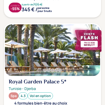
705 €
à partir de
JUSQU'À
345 € /
-55%
personne
pour 5 nuits
FIN CE SOIR
MINUIT
Royal Garden Palace
5*
Tunisie
-
Djerba
Spa
4.3
Vol en option
4 formules bien-être au choix