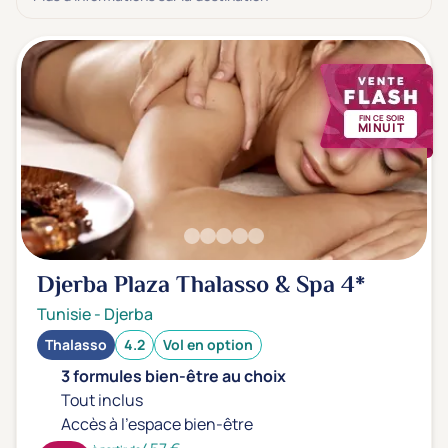
3 étoiles ***
(0)
Note de nos clients
D'après notre partenaire Avis-Vérifiés
Parfait: 4.5+
(8)
FIN CE SOIR
MINUIT
Excellent: 4+
(31)
Très bien: 3.5+
(37)
Envie de
Djerba Plaza Thalasso & Spa
4*
Bord de mer
(40)
Ville
(0)
Tunisie
-
Djerba
Montagne
(0)
Thalasso
4.2
Vol en option
3 formules bien-être au choix
Campagne
(1)
Tout inclus
Accès à l'espace bien-être