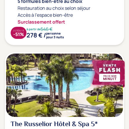
Prévention santé
(9)
5 formules bien-être au choix
Restauration au choix selon séjour
Sport
(1)
Accès à l'espace bien-être
Yoga
(0)
Surclassement offert
546 €
à partir de
JUSQU'À
278 € /
-51%
personne
pour 3 nuits
Offres spéciales
Vente Flash & Promo
(39)
Offres spéciales Solo
(2)
FIN CE SOIR
MINUIT
Distance de chez vous
Établissements proches de chez moi
Km
The Russelior Hôtel & Spa
5*