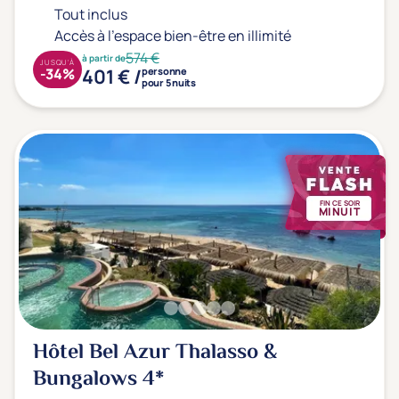
Tout inclus
Accès à l'espace bien-être en illimité
574 €
à partir de
JUSQU'À
401 € /
-34%
personne
pour 5 nuits
FIN CE SOIR
MINUIT
Hôtel Bel Azur Thalasso &
Bungalows
4*