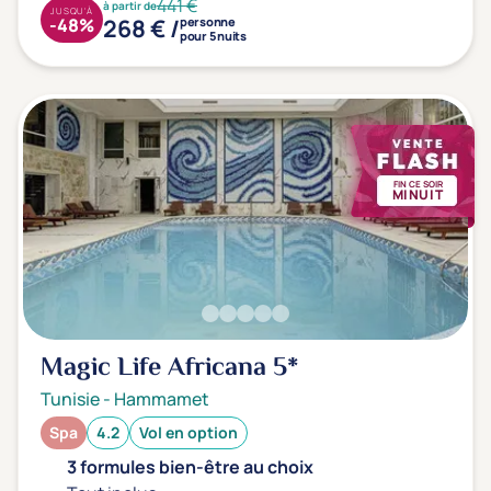
441 €
à partir de
JUSQU'À
268 € /
-48%
personne
pour 5 nuits
FIN CE SOIR
MINUIT
Magic Life Africana
5*
Tunisie
-
Hammamet
Spa
4.2
Vol en option
3 formules bien-être au choix