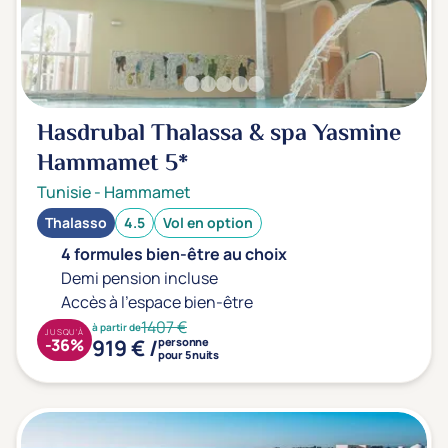
Hasdrubal Thalassa & spa Yasmine
Hammamet
5*
Tunisie
-
Hammamet
Thalasso
4.5
Vol en option
4 formules bien-être au choix
Demi pension incluse
Accès à l'espace bien-être
1407 €
à partir de
JUSQU'À
919 € /
-36%
personne
pour 5 nuits