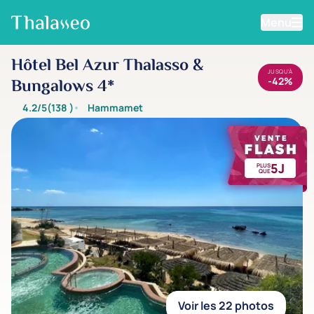
Menu
Aller au contenu principal
Hôtel Bel Azur Thalasso &
JUSQU'À
-42%
Bungalows 4*
4.2/5
(138
)
Hammamet
5J
PLUS
QUE
Voir les 22 photos