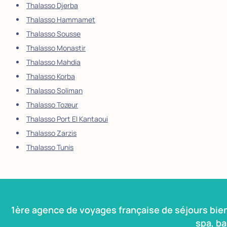
Thalasso Djerba
Thalasso Hammamet
Thalasso Sousse
Thalasso Monastir
Thalasso Mahdia
Thalasso Korba
Thalasso Soliman
Thalasso Tozeur
Thalasso Port El Kantaoui
Thalasso Zarzis
Thalasso Tunis
1ère agence de voyages française de séjours bie
spa, b