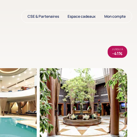
CSE & Partenaires
Espace cadeaux
Mon compte
JUSQU'À
-41%