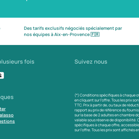
é
Des tarifs exclusifs négociés spécialement par
nos équipes à Aix-en-Provence
🇫🇷
lusieurs fois
Suivez nous
(*) Conditions spécifiques à chaque o
iques
en cliquant sur l'offre. Tous les prix so
TTC. Prix à partir de, ou taux de réduc
ter
rapport au prix de référence du fournis
alasso
sur la base de 2 adultes en chambre do
valable sous réserve de disponibilité.
estions
spécifiques à chaque offre, accessibl
sur l'offre. Tous les prix sont affichés 