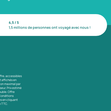
4,5 / 5
1,5 millions de personnes ont voyagé avec nous !
ffre, accessibles
nt affichés en
tion maximal par
seur. Prix estimé
uble. Offre
 Conditions
es en cliquant
en TTC.