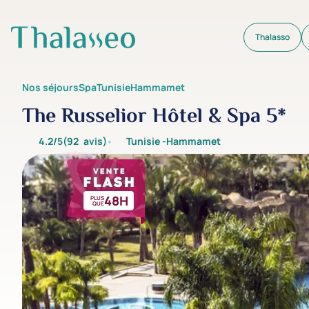
Thalasso
Aller au contenu principal
Nos séjours
Spa
Tunisie
Hammamet
The Russelior Hôtel & Spa 5*
4.2/5
(92
avis
)
Tunisie -
Hammamet
48H
PLUS
QUE