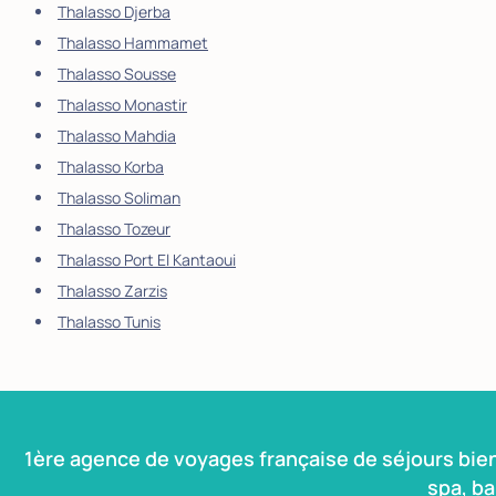
Thalasso Djerba
Thalasso Hammamet
Thalasso Sousse
Thalasso Monastir
Thalasso Mahdia
Thalasso Korba
Thalasso Soliman
Thalasso Tozeur
Thalasso Port El Kantaoui
Thalasso Zarzis
Thalasso Tunis
1ère agence de voyages française de séjours bie
spa, b