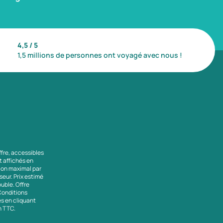
4,5 / 5
1,5 millions de personnes ont voyagé avec nous !
ffre, accessibles
nt affichés en
tion maximal par
seur. Prix estimé
uble. Offre
 Conditions
es en cliquant
en TTC.