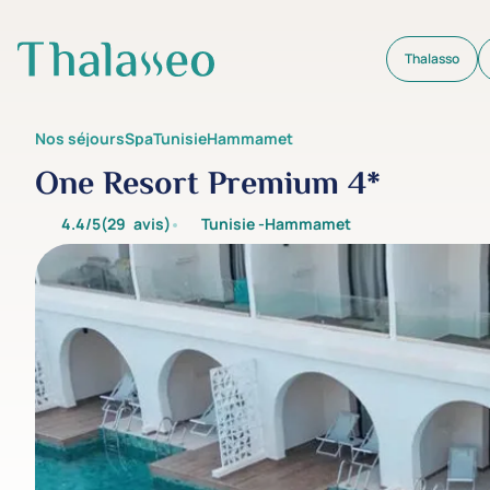
Thalasso
Aller au contenu principal
Nos séjours
Spa
Tunisie
Hammamet
One Resort Premium 4*
4.4/5
(29
avis
)
Tunisie -
Hammamet