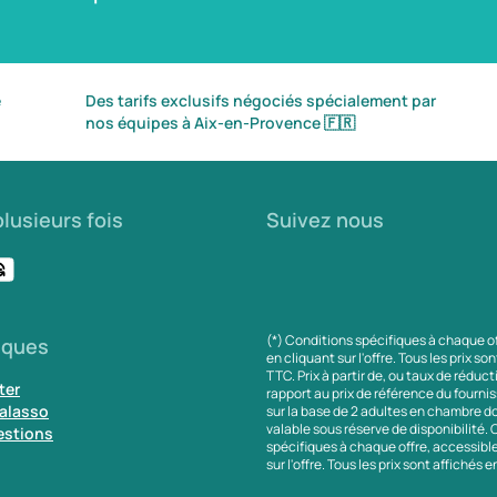
é
Des tarifs exclusifs négociés spécialement par
nos équipes à Aix-en-Provence
🇫🇷
lusieurs fois
Suivez nous
(*) Conditions spécifiques à chaque o
iques
en cliquant sur l'offre. Tous les prix so
TTC. Prix à partir de, ou taux de réduc
ter
rapport au prix de référence du fournis
alasso
sur la base de 2 adultes en chambre do
valable sous réserve de disponibilité.
estions
spécifiques à chaque offre, accessibl
sur l'offre. Tous les prix sont affichés 