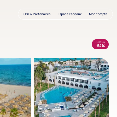
CSE & Partenaires
Espace cadeaux
Mon compte
JUSQU'À
-54%