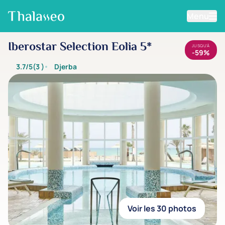
Menu
Aller au contenu principal
Iberostar Selection Eolia 5*
JUSQU'À
-59%
3.7/5
(3
)
Djerba
Voir les 30 photos