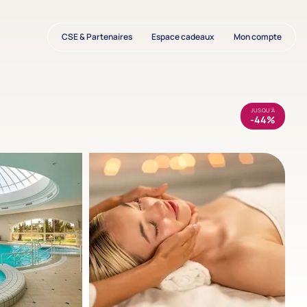
CSE & Partenaires
Espace cadeaux
Mon compte
JUSQU'À
-44%