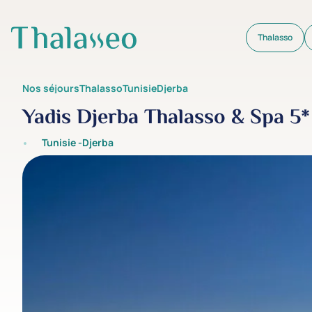
Thalasso
Aller au contenu principal
Nos séjours
Thalasso
Tunisie
Djerba
Yadis Djerba Thalasso & Spa 5*
Tunisie -
Djerba