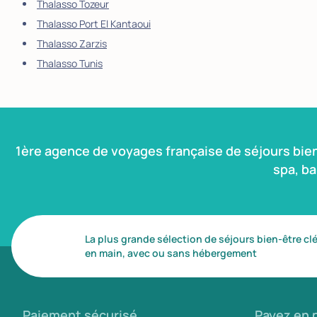
Thalasso Tozeur
Thalasso Port El Kantaoui
Thalasso Zarzis
Thalasso Tunis
1ère agence de voyages française de séjours bie
spa, b
La plus grande sélection de séjours bien-être cl
en main, avec ou sans hébergement
Paiement sécurisé
Payez en p