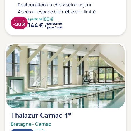
Restauration au choix selon séjour
Accès à l'espace bien-être en illimité
180 €
à partir de
JUSQU'À
144 € /
-20%
personne
pour 1 nuit
Thalazur Carnac
4*
Bretagne
-
Carnac