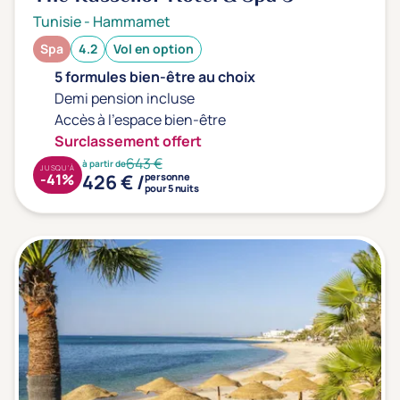
Tunisie
-
Hammamet
Spa
4.2
Vol en option
5 formules bien-être au choix
Demi pension incluse
Accès à l'espace bien-être
Surclassement offert
643 €
à partir de
JUSQU'À
426 € /
-41%
personne
pour 5 nuits