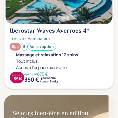
Iberostar Waves Averroes
4*
Tunisie
-
Hammamet
Spa
5
Vol en option
Massage et relaxation 12 soins
Tout inclus
Accès à l'espace bien-être
675 €
à partir de
JUSQU'À
350 € /
-55%
personne
pour 5 nuits
Séjours bien-être en édition