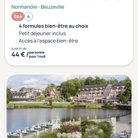
Normandie
-
Beuzeville
Spa
4
4 formules bien-être au choix
Petit déjeuner inclus
Accès à l'espace bien-être
à partir de
44 € /
personne
pour 1 nuit