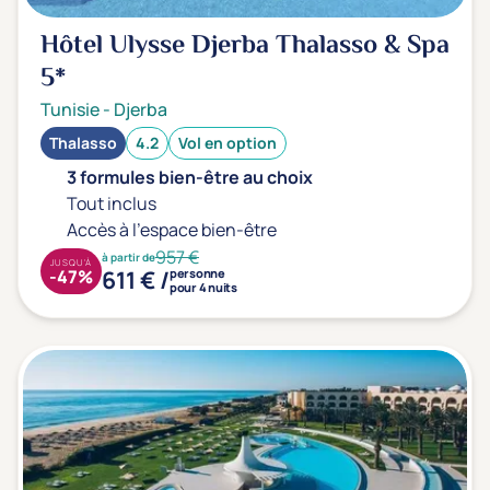
Hôtel Ulysse Djerba Thalasso & Spa
5*
Tunisie
-
Djerba
Thalasso
4.2
Vol en option
3 formules bien-être au choix
Tout inclus
Accès à l'espace bien-être
957 €
à partir de
JUSQU'À
611 € /
-47%
personne
pour 4 nuits