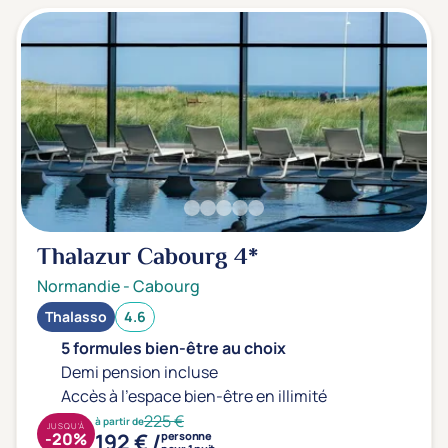
Thalazur Cabourg
4*
Normandie
-
Cabourg
Thalasso
4.6
5 formules bien-être au choix
Demi pension incluse
Accès à l'espace bien-être en illimité
225 €
à partir de
JUSQU'À
192 € /
-20%
personne