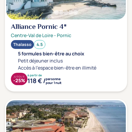
Alliance Pornic
4*
Centre-Val de Loire
-
Pornic
Thalasso
4.5
5 formules bien-être au choix
Petit déjeuner inclus
Accès à l'espace bien-être en illimité
à partir de
JUSQU'À
118 € /
personne
-25%
pour 1 nuit