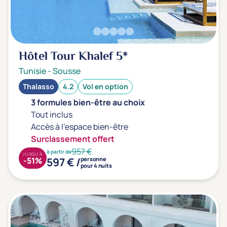
Hôtel Tour Khalef
5*
Tunisie
-
Sousse
Thalasso
4.2
Vol en option
3 formules bien-être au choix
Tout inclus
Accès à l'espace bien-être
Surclassement offert
957 €
à partir de
JUSQU'À
597 € /
-51%
personne
pour 4 nuits