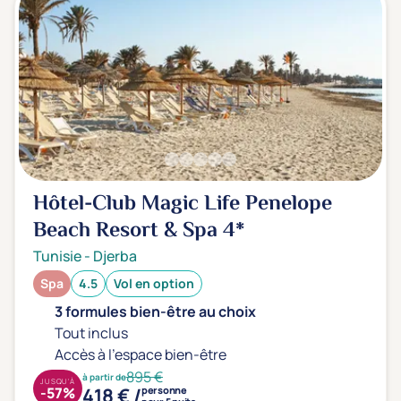
Hôtel-Club Magic Life Penelope
Beach Resort & Spa
4*
Tunisie
-
Djerba
Spa
4.5
Vol en option
3 formules bien-être au choix
Tout inclus
Accès à l'espace bien-être
895 €
à partir de
JUSQU'À
418 € /
-57%
personne