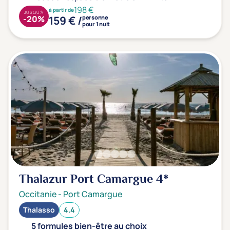
198 €
à partir de
JUSQU'À
159 € /
-20%
personne
pour 1 nuit
Thalazur Port Camargue
4*
Occitanie
-
Port Camargue
Thalasso
4.4
5 formules bien-être au choix