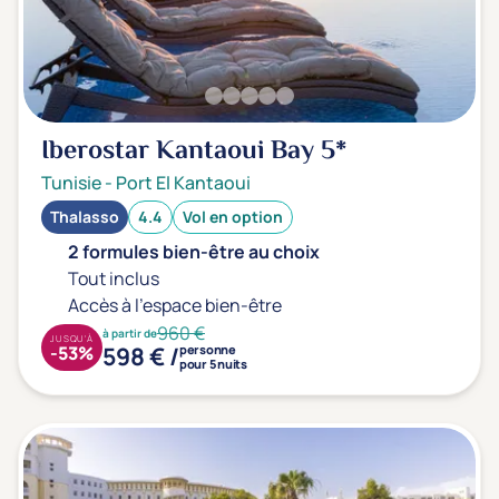
Iberostar Kantaoui Bay
5*
Tunisie
-
Port El Kantaoui
Thalasso
4.4
Vol en option
2 formules bien-être au choix
Tout inclus
Accès à l'espace bien-être
960 €
à partir de
JUSQU'À
598 € /
-53%
personne
pour 5 nuits