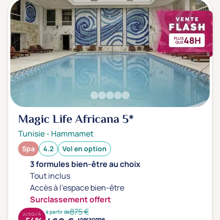
3 étoiles ***
(0)
Note de nos clients
48H
PLUS
QUE
D'après notre partenaire Avis-Vérifiés
Parfait: 4.5+
(4)
Excellent: 4+
(12)
Très bien: 3.5+
(15)
Magic Life Africana
5*
Envie de
Tunisie
-
Hammamet
Bord de mer
(15)
Spa
4.2
Vol en option
Ville
(0)
3 formules bien-être au choix
Montagne
(0)
Tout inclus
Campagne
(0)
Accès à l'espace bien-être
Surclassement offert
875 €
à partir de
JUSQU'À
personne