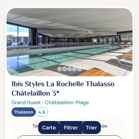
Ibis Styles La Rochelle Thalasso
Châtelaillon
3*
Grand Ouest
-
Châtelaillon-Plage
Thalasso
4.6
Tarifs et informations sur demande
Carte
Filtrer
Trier
Appelez-nous !