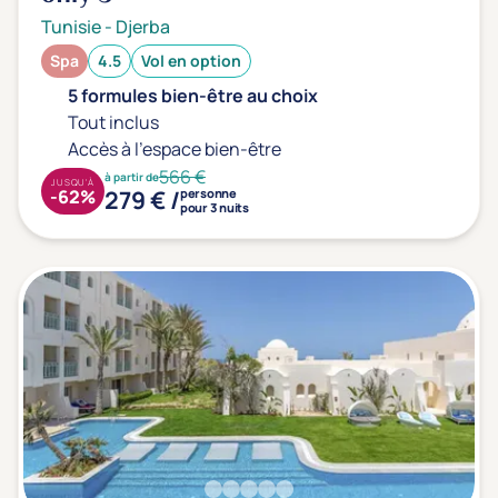
Tunisie
-
Djerba
Transports & hébergement
Spa
4.5
Vol en option
Soins sans hébergement
(0)
5 formules bien-être au choix
Offre séjour + vol inclus
(15)
Tout inclus
Accès à l'espace bien-être
566 €
à partir de
JUSQU'À
279 € /
-62%
personne
pour 3 nuits