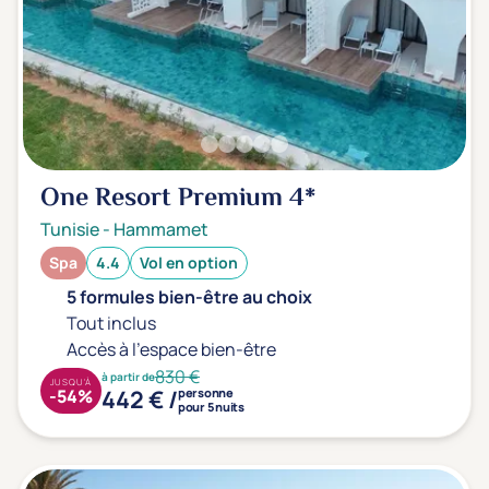
One Resort Premium
4*
Tunisie
-
Hammamet
Spa
4.4
Vol en option
5 formules bien-être au choix
Tout inclus
Accès à l'espace bien-être
830 €
à partir de
JUSQU'À
442 € /
-54%
personne
pour 5 nuits