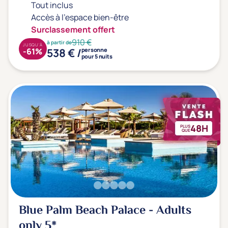
Prévention santé
(1)
Tout inclus
Sport
(0)
Accès à l'espace bien-être
Surclassement offert
Yoga
(0)
910 €
à partir de
JUSQU'À
538 € /
-61%
personne
pour 5 nuits
Offres spéciales
Vente Flash & Promo
(15)
Offres spéciales Solo
(0)
48H
PLUS
QUE
Distance de chez vous
Établissements proches de chez moi
Km
Blue Palm Beach Palace - Adults
only
5*