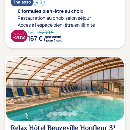
Thalasso
4.3
6 formules bien-être au choix
Restauration au choix selon séjour
Accès à l'espace bien-être en illimité
208 €
à partir de
JUSQU'À
167 € /
-20%
personne
pour 1 nuit
Relax Hôtel Beuzeville Honfleur
3*