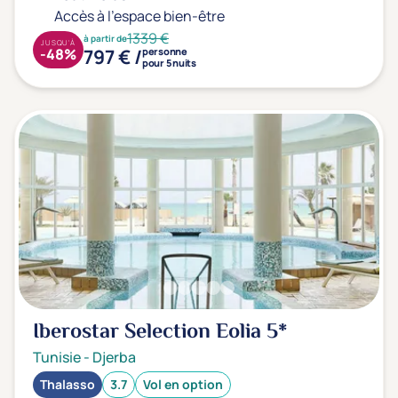
Accès à l'espace bien-être
1339 €
à partir de
JUSQU'À
797 € /
-48%
personne
pour 5 nuits
Iberostar Selection Eolia
5*
Tunisie
-
Djerba
Thalasso
3.7
Vol en option