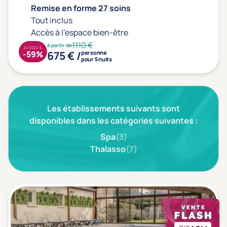
Remise en forme 27 soins
Tout inclus
Accès à l'espace bien-être
1110 €
à partir de
JUSQU'À
675 € /
-59%
personne
pour 5 nuits
Les établissements suivants sont
disponibles dans les catégories suivantes :
Spa
(3)
Thalasso
(7)
PLUS