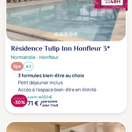
48H
QUE
Résidence Tulip Inn Honfleur
3*
Normandie
-
Honfleur
Spa
4.1
3 formules bien-être au choix
Petit déjeuner inclus
Accès à l'espace bien-être en illimité
101 €
à partir de
JUSQU'À
71 € /
-30%
personne
pour 1 nuit