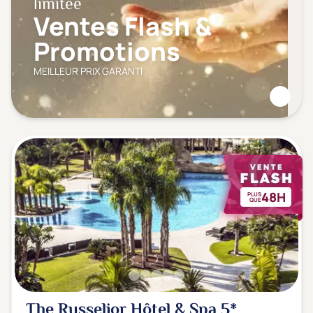
limitée
Ventes Flash &
Promotions
MEILLEUR PRIX GARANTI
48H
PLUS
QUE
The Russelior Hôtel & Spa
5*