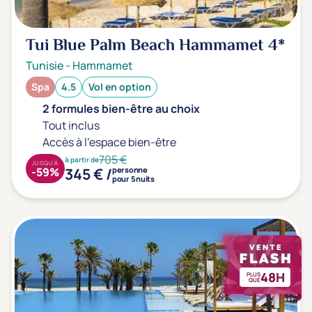
Tui Blue Palm Beach Hammamet
4*
Tunisie
-
Hammamet
Spa
4.5
Vol en option
2 formules bien-être au choix
Tout inclus
Accès à l'espace bien-être
705 €
à partir de
JUSQU'À
345 € /
-59%
personne
pour 5 nuits
48H
PLUS
QUE