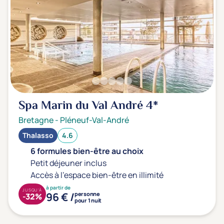
Spa Marin du Val André
4*
Bretagne
-
Pléneuf-Val-André
Thalasso
4.6
6 formules bien-être au choix
Petit déjeuner inclus
Accès à l'espace bien-être en illimité
à partir de
JUSQU'À
96 € /
personne
-32%
pour 1 nuit