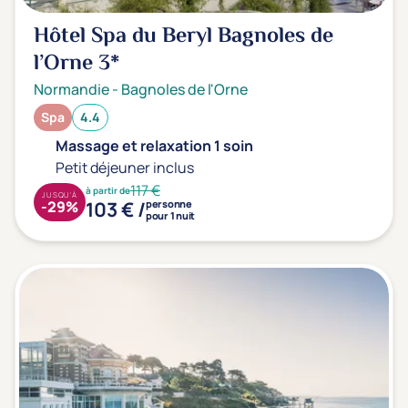
Hôtel Spa du Beryl Bagnoles de
l’Orne
3*
Normandie
-
Bagnoles de l'Orne
Spa
4.4
Massage et relaxation 1 soin
Petit déjeuner inclus
117 €
à partir de
JUSQU'À
103 € /
-29%
personne
pour 1 nuit