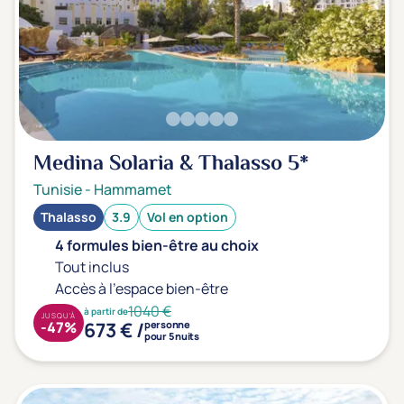
Medina Solaria & Thalasso
5*
Tunisie
-
Hammamet
Thalasso
3.9
Vol en option
4 formules bien-être au choix
Tout inclus
Accès à l'espace bien-être
1040 €
à partir de
JUSQU'À
673 € /
-47%
personne
pour 5 nuits