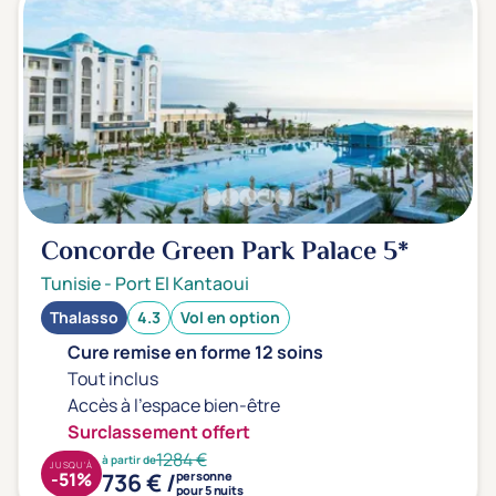
Concorde Green Park Palace
5*
Tunisie
-
Port El Kantaoui
Thalasso
4.3
Vol en option
Cure remise en forme 12 soins
Tout inclus
Accès à l'espace bien-être
Surclassement offert
1284 €
à partir de
JUSQU'À
736 € /
-51%
personne
pour 5 nuits