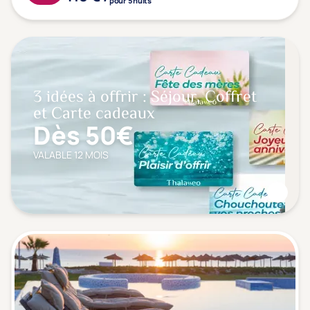
pour 5 nuits
3 idées à offrir : Séjour, Coffret
et Carte cadeaux
Dès 50€
VALABLE 12 MOIS