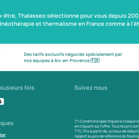
n-être, Thalasseo sélectionne pour vous depuis 2004
alnéothérapie et thermalisme en France comme à l’ét
é
Des tarifs exclusifs négociés spécialement par
nos équipes à Aix-en-Provence
🇫🇷
lusieurs fois
Suivez nous
(*) Conditions spécifiques à chaque o
iques
en cliquant sur l'offre. Tous les prix so
TTC. Prix à partir de, ou taux de réduc
ter
rapport au prix de référence du fournis