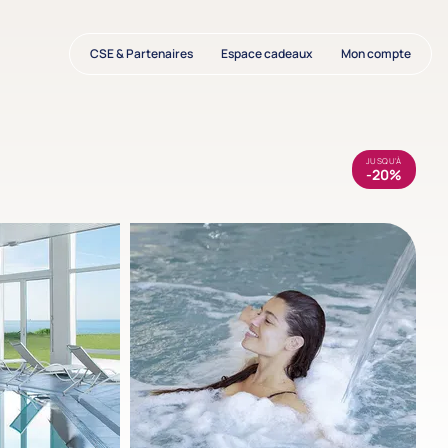
CSE & Partenaires
Espace cadeaux
Mon compte
JUSQU'À
-20%