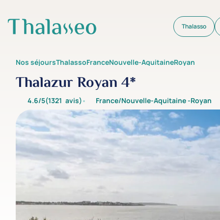
Thalasso
Aller au contenu principal
Nos séjours
Thalasso
France
Nouvelle-Aquitaine
Royan
Thalazur Royan 4*
4.6/5
(1321
avis
)
France/Nouvelle-Aquitaine -
Royan