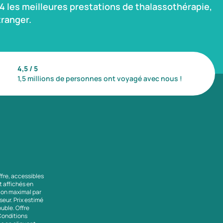
 les meilleures prestations de thalassothérapie,
ranger.
4,5 / 5
1,5 millions de personnes ont voyagé avec nous !
ffre, accessibles
nt affichés en
tion maximal par
seur. Prix estimé
uble. Offre
 Conditions