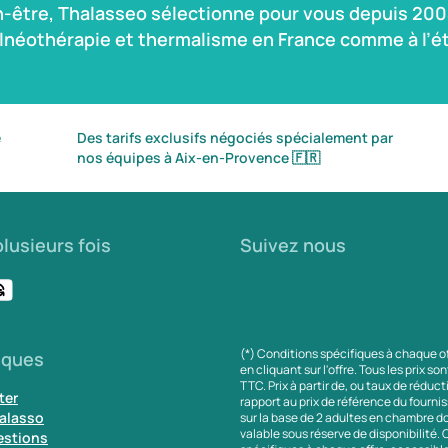
n-être, Thalasseo sélectionne pour vous depuis 2004
alnéothérapie et thermalisme en France comme à l’ét
é
Des tarifs exclusifs négociés spécialement par
nos équipes à Aix-en-Provence
🇫🇷
lusieurs fois
Suivez nous
(*) Conditions spécifiques à chaque o
iques
en cliquant sur l'offre. Tous les prix so
TTC. Prix à partir de, ou taux de réduc
ter
rapport au prix de référence du fournis
alasso
sur la base de 2 adultes en chambre do
valable sous réserve de disponibilité.
estions