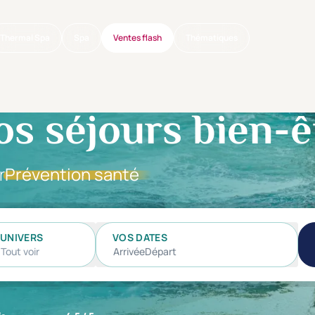
Thermal Spa
Spa
Ventes flash
Thématiques
os séjours bien-ê
r
Prévention santé
UNIVERS
VOS DATES
Tout voir
Arrivée
Départ