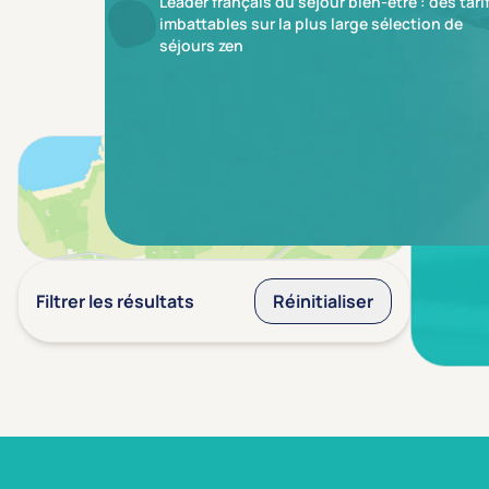
Leader français du séjour bien-être : des tari
imbattables sur la plus large sélection de
séjours zen
Aucun r
Voir sur la carte
Filtrer les résultats
Réinitialiser