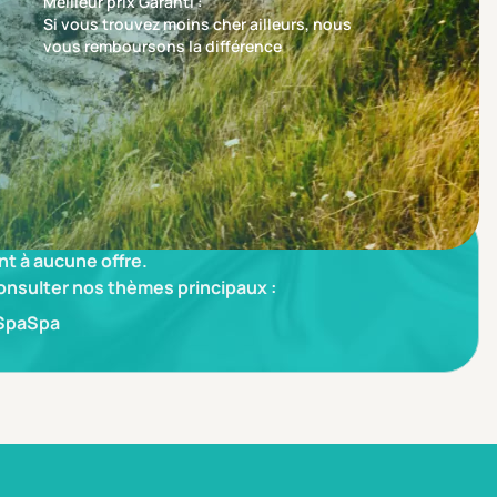
Meilleur prix Garanti :
Si vous trouvez moins cher ailleurs, nous
vous remboursons la différence
Trier par
Nos recommandations en premier
t à aucune offre.
consulter nos thèmes principaux :
Spa
Spa