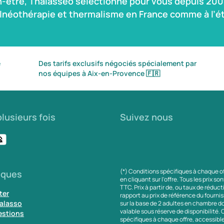
n-être, Thalasseo sélectionne pour vous depuis 2004
alnéothérapie et thermalisme en France comme à l’ét
é
Des tarifs exclusifs négociés spécialement par
nos équipes à Aix-en-Provence
🇫🇷
lusieurs fois
Suivez nous
(*) Conditions spécifiques à chaque o
iques
en cliquant sur l'offre. Tous les prix so
TTC. Prix à partir de, ou taux de réduc
ter
rapport au prix de référence du fournis
alasso
sur la base de 2 adultes en chambre do
valable sous réserve de disponibilité.
estions
spécifiques à chaque offre, accessibl