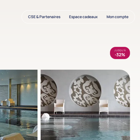
CSE & Partenaires
Espace cadeaux
Mon compte
JUSQU'À
-32%