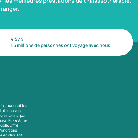
 les meilleures prestations de thalassothérapie,
ranger.
4,5 / 5
1,5 millions de personnes ont voyagé avec nous !
ffre, accessibles
nt affichés en
tion maximal par
seur. Prix estimé
uble. Offre
 Conditions
es en cliquant