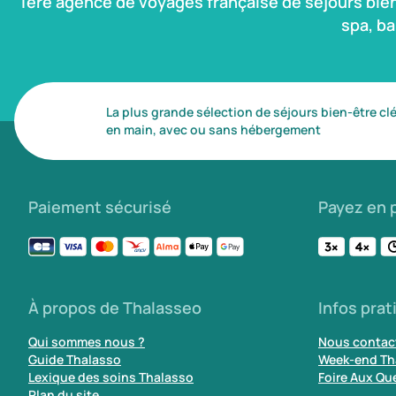
1ère agence de voyages française de séjours bie
spa, b
La plus grande sélection de séjours bien-être cl
en main, avec ou sans hébergement
Paiement sécurisé
Payez en p
À propos de Thalasseo
Infos prat
Qui sommes nous ?
Nous contac
Guide Thalasso
Week-end Th
Lexique des soins Thalasso
Foire Aux Qu
Plan du site