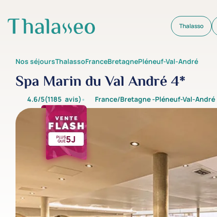
Thalasso
Aller au contenu principal
Nos séjours
Thalasso
France
Bretagne
Pléneuf-Val-André
Spa Marin du Val André 4*
4.6/5
(1185
avis
)
France/Bretagne -
Pléneuf-Val-André
5J
PLUS
QUE