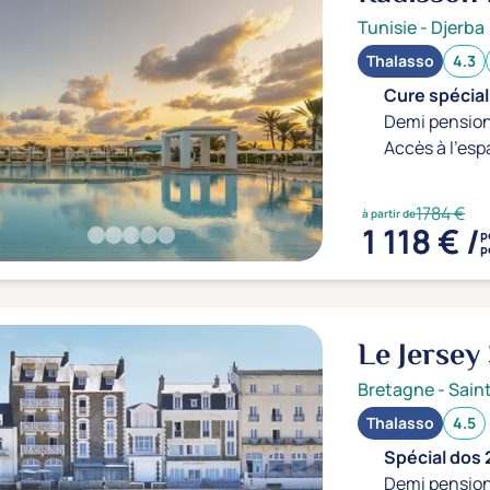
Djerba
5*
Tunisie
-
Djerba
Thalasso
4.3
Cure spécial
Demi pension
Accès à l'esp
1784 €
à partir de
1 118 € /
p
p
Le Jersey
Bretagne
-
Sain
Thalasso
4.5
Spécial dos 
Demi pension