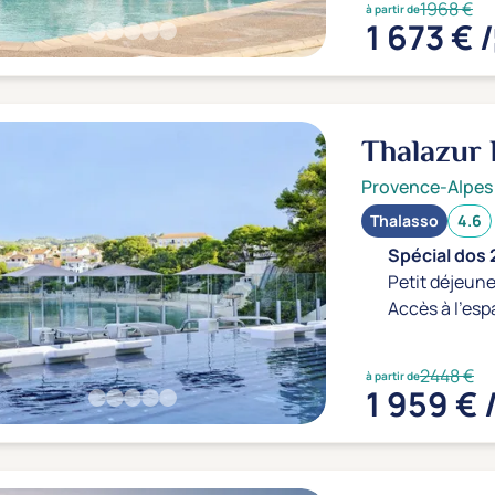
1968 €
à partir de
1 673 € /
Thalazur 
Provence-Alpes
Thalasso
4.6
Spécial dos 
Petit déjeune
Accès à l'esp
2448 €
à partir de
1 959 € 