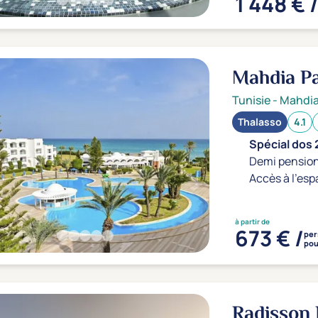
1 448 € 
Mahdia P
Tunisie
-
Mahdi
Thalasso
4.1
Spécial dos 
Demi pension
Accès à l'esp
à partir de
673 € /
per
pou
Radisson 