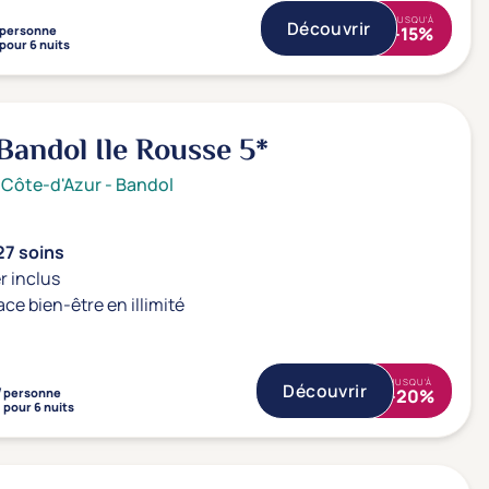
JUSQU'À
Découvrir
personne
-15%
pour 6 nuits
Bandol Ile Rousse
5*
 Côte-d'Azur
-
Bandol
27 soins
r inclus
ace bien-être en illimité
JUSQU'À
/
Découvrir
personne
-20%
pour 6 nuits