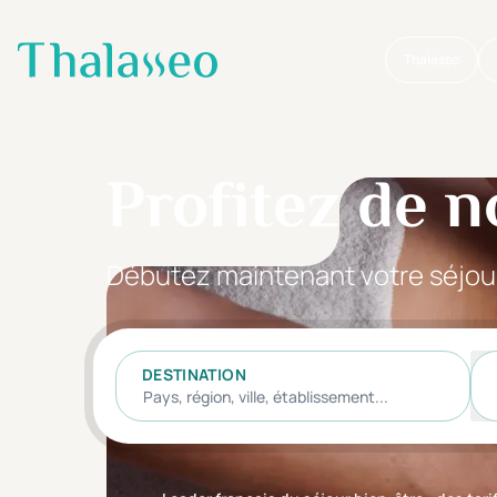
Thalasso
Aller au contenu principal
Profitez de n
Débutez maintenant votre séjou
DESTINATION