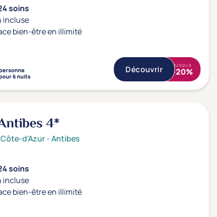
24 soins
 incluse
ace bien-être en illimité
JUSQU'À
Découvrir
personne
-20%
pour 6 nuits
 Antibes
4*
 Côte-d'Azur
-
Antibes
24 soins
 incluse
ace bien-être en illimité