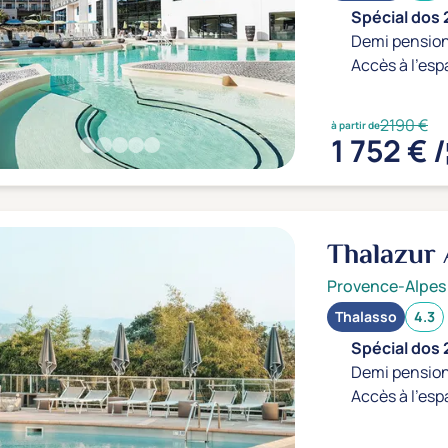
Spécial dos 
Demi pension
Accès à l'esp
2190 €
à partir de
1 752 € /
Thalazur
Provence-Alpes
Thalasso
4.3
Spécial dos 
Demi pension
Accès à l'esp