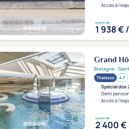
Accès à l'esp
à partir de
1 938 € 
Grand Hô
Bretagne
-
Sain
Thalasso
4.7
Spécial dos 
Demi pension
Accès à l'esp
à partir de
2 400 € 