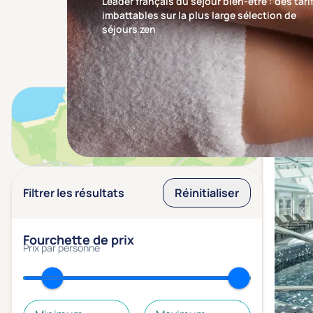
Leader français du séjour bien-être : des tari
imbattables sur la plus large sélection de
séjours zen
Résulta
Voir sur la carte
Filtrer les résultats
Réinitialiser
Fourchette de prix
Prix par personne