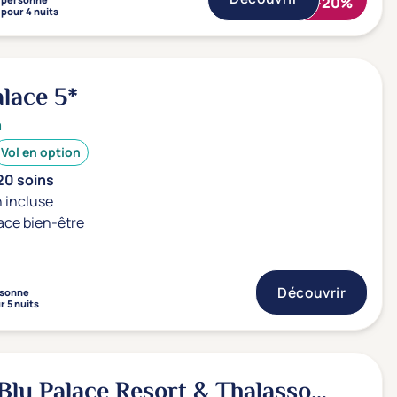
/
-20%
pour 4 nuits
alace
5*
a
Vol en option
20 soins
 incluse
ace bien-être
Découvrir
sonne
r 5 nuits
Blu Palace Resort & Thalasso