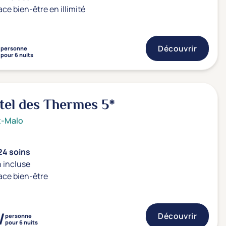
ace bien-être en illimité
/
Découvrir
personne
pour 6 nuits
tel des Thermes
5*
t-Malo
24 soins
 incluse
ace bien-être
/
Découvrir
personne
pour 6 nuits