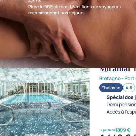
fs
4,5 / 5
Plus de 90% de nos 1,5 millions de voyageurs
recommandent nos séjours
ts : 34 établissements
jusqu'à -52%
Miramar L
Bretagne
-
Port
Thalasso
4.6
Spécial dos 
Demi pension
Accès à l'esp
1809 €
à partir de