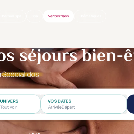
Thermal Spa
Spa
Ventes flash
Thématiques
os séjours bien-ê
r
Spécial dos
UNIVERS
VOS DATES
Tout voir
Arrivée
Départ