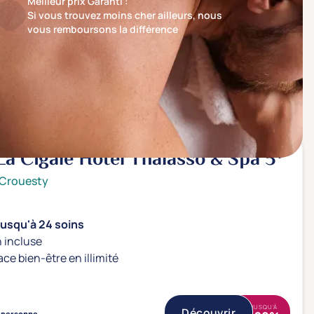
Meilleur prix Garanti :
Si vous trouvez moins cher ailleurs, nous
vous remboursons la différence
Trier par
Nos recommandations en premier
a Cigale Hôtel Thalasso & Spa
5*
 Crouesty
jusqu'à 24 soins
 incluse
ace bien-être en illimité
JUSQU'À
Découvrir
personne