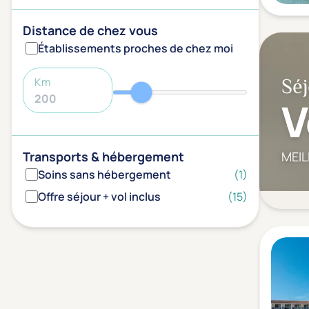
Distance de chez vous
Établissements proches de chez moi
Séj
Km
V
MEIL
Transports & hébergement
Soins sans hébergement
(1)
Offre séjour + vol inclus
(15)