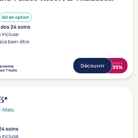
Vol en option
 dos 24 soins
 incluse
ace bien-être
JUSQU'À
Découvrir
ersonne
-39%
our 7 nuits
3*
t-Malo
24 soins
 incluse