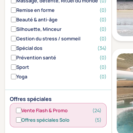
Massage, détente, Rituel du monde
(0)
Remise en forme
(0)
Beauté & anti-âge
(0)
Silhouette, Minceur
(0)
Gestion du stress / sommeil
(0)
Spécial dos
(34)
Prévention santé
(0)
Sport
(0)
Yoga
(0)
Offres spéciales
Vente Flash & Promo
(24)
Offres spéciales Solo
(5)