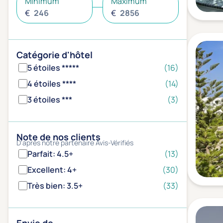
Minimum
Maximum
€
€
Catégorie d'hôtel
5 étoiles *****
(16)
4 étoiles ****
(14)
3 étoiles ***
(3)
Note de nos clients
D'après notre partenaire Avis-Vérifiés
Parfait: 4.5+
(13)
Excellent: 4+
(30)
Très bien: 3.5+
(33)