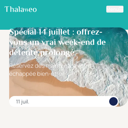
Menu
Aller au contenu principal
Filtrer les résultats
Spécial 14 juillet : offrez-
vous un vrai week-end de
détente prolongé
Réservez dès maintenant votre
échappée bien-être
11 juil.