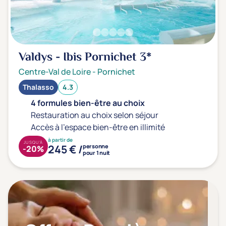
Valdys - Ibis Pornichet
3*
Centre-Val de Loire
-
Pornichet
Thalasso
4.3
4 formules bien-être au choix
Restauration au choix selon séjour
Accès à l'espace bien-être en illimité
à partir de
JUSQU'À
245 € /
personne
-20%
pour 1 nuit