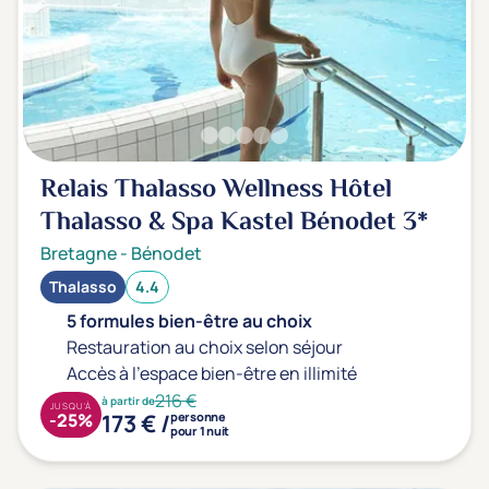
Relais Thalasso Wellness Hôtel
Thalasso & Spa Kastel Bénodet
3*
Bretagne
-
Bénodet
Thalasso
4.4
5 formules bien-être au choix
Restauration au choix selon séjour
Accès à l'espace bien-être en illimité
216 €
à partir de
JUSQU'À
173 € /
-25%
personne
pour 1 nuit