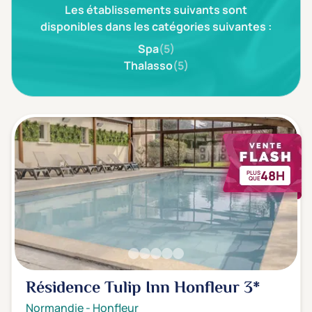
Les établissements suivants sont
disponibles dans les catégories suivantes :
Spa
(5)
Thalasso
(5)
48H
PLUS
QUE
Résidence Tulip Inn Honfleur
3*
Normandie
-
Honfleur