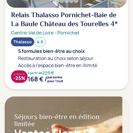
Relais Thalasso Pornichet-Baie de
La Baule Château des Tourelles
4*
Centre-Val de Loire
-
Pornichet
Thalasso
4.5
5 formules bien-être au choix
Restauration au choix selon séjour
Accès à l'espace bien-être en illimité
223 €
à partir de
JUSQU'À
168 € /
-25%
personne
pour 1 nuit
Séjours bien-être en édition
limitée