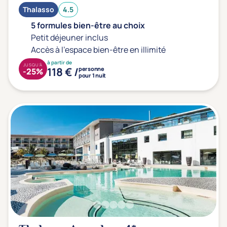
Thalasso
4.5
Transports & hébergement
5 formules bien-être au choix
Soins sans hébergement
(14)
Petit déjeuner inclus
Offre séjour + vol inclus
(7)
Accès à l'espace bien-être en illimité
à partir de
JUSQU'À
118 € /
personne
-25%
pour 1 nuit