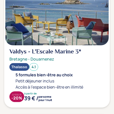
Valdys - L'Escale Marine
3*
Bretagne
-
Douarnenez
Thalasso
4.1
5 formules bien-être au choix
Petit déjeuner inclus
Accès à l'espace bien-être en illimité
à partir de
JUSQU'À
39 € /
personne
-20%
pour 1 nuit