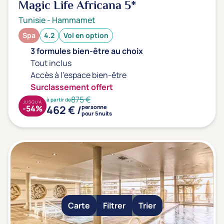
Magic Life Africana
5*
Tunisie
-
Hammamet
Spa
4.2
Vol en option
3 formules bien-être au choix
Tout inclus
Accès à l'espace bien-être
Surclassement offert
875 €
à partir de
JUSQU'À
462 € /
-54%
personne
pour 5 nuits
Carte
Filtrer
Trier