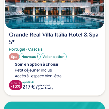
Grande Real Villa Itália Hotel & Spa
5*
Portugal
-
Cascais
Spa
Nouveau !
Vol en option
Soin en option à choisir
Petit déjeuner inclus
Accès à l'espace bien-être
à partir de
JUSQU'À
217 € /
personne
-10%
pour 2 nuits