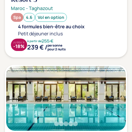
Resort
5*
Maroc
-
Taghazout
Spa
4.6
Vol en option
4 formules bien-être au choix
Petit déjeuner inclus
255 €
à partir de
JUSQU'À
239 € /
-18%
personne
pour 2 nuits