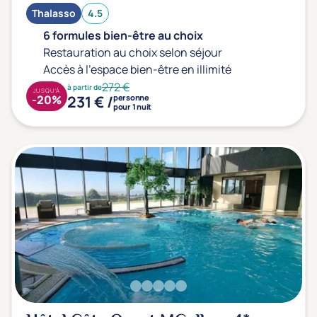
Thalasso
4.5
6 formules bien-être au choix
Restauration au choix selon séjour
Accès à l'espace bien-être en illimité
272 €
à partir de
JUSQU'À
231 € /
-20%
personne
pour 1 nuit