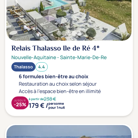
Relais Thalasso Ile de Ré
4*
Nouvelle-Aquitaine
-
Sainte-Marie-De-Re
Thalasso
4.4
6 formules bien-être au choix
Restauration au choix selon séjour
Accès à l'espace bien-être en illimité
238 €
à partir de
JUSQU'À
179 € /
-25%
personne
pour 1 nuit