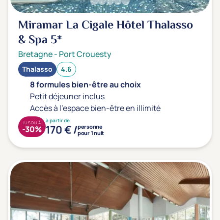
Miramar La Cigale Hôtel Thalasso
& Spa
5*
Bretagne
-
Port Crouesty
Thalasso
4.6
8 formules bien-être au choix
Petit déjeuner inclus
Accès à l'espace bien-être en illimité
à partir de
JUSQU'À
170 € /
personne
-30%
pour 1 nuit