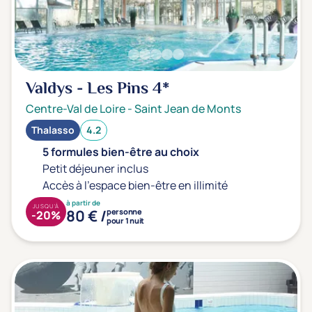
Valdys - Les Pins
4*
Centre-Val de Loire
-
Saint Jean de Monts
Thalasso
4.2
5 formules bien-être au choix
Petit déjeuner inclus
Accès à l'espace bien-être en illimité
à partir de
JUSQU'À
80 € /
personne
-20%
pour 1 nuit