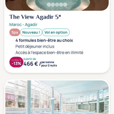
The View Agadir
5*
Maroc
-
Agadir
Spa
Nouveau !
Vol en option
4 formules bien-être au choix
Petit déjeuner inclus
Accès à l'espace bien-être en illimité
à partir de
JUSQU'À
466 € /
personne
-13%
pour 2 nuits