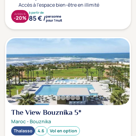
Accès à l'espace bien-être en illimité
à partir de
JUSQU'À
85 € /
personne
-20%
pour 1 nuit
The View Bouznika
5*
Maroc
-
Bouznika
Thalasso
4.6
Vol en option