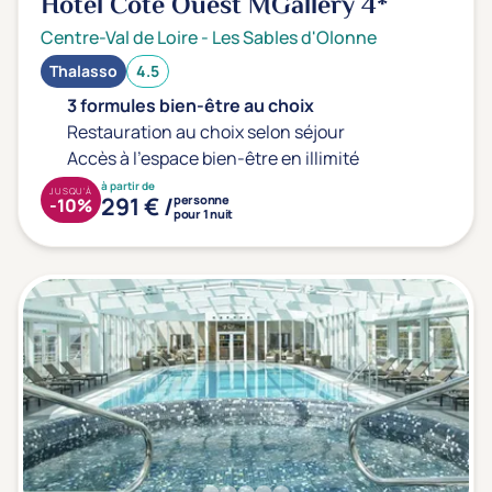
Hôtel Côte Ouest MGallery
4*
Centre-Val de Loire
-
Les Sables d'Olonne
Thalasso
4.5
3 formules bien-être au choix
Restauration au choix selon séjour
Accès à l'espace bien-être en illimité
à partir de
JUSQU'À
291 € /
personne
-10%
pour 1 nuit