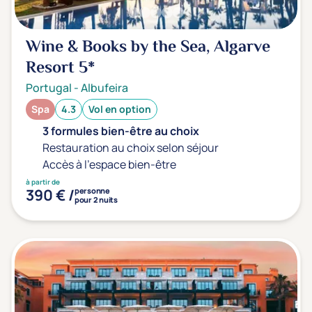
Wine & Books by the Sea, Algarve
Resort
5*
Portugal
-
Albufeira
Spa
4.3
Vol en option
3 formules bien-être au choix
Restauration au choix selon séjour
Accès à l'espace bien-être
à partir de
390 € /
personne
pour 2 nuits