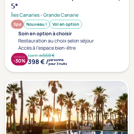
5*
Îles Canaries
-
Grande Canarie
Spa
Nouveau !
Vol en option
Soin en option à choisir
Restauration au choix selon séjour
Accès à l'espace bien-être
568 €
à partir de
JUSQU'À
398 € /
-30%
personne
pour 3 nuits