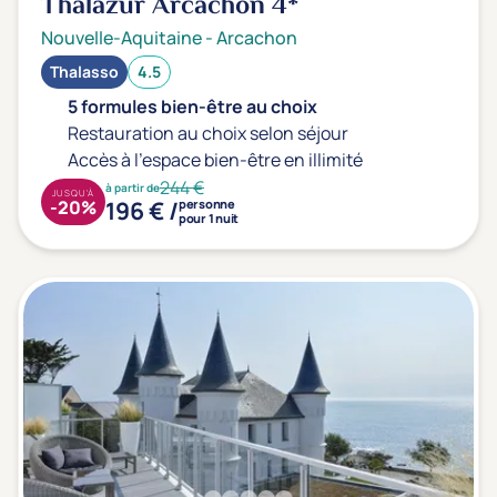
Thalazur Arcachon
4*
Nouvelle-Aquitaine
-
Arcachon
Thalasso
4.5
5 formules bien-être au choix
Restauration au choix selon séjour
Accès à l'espace bien-être en illimité
244 €
à partir de
JUSQU'À
196 € /
-20%
personne
pour 1 nuit