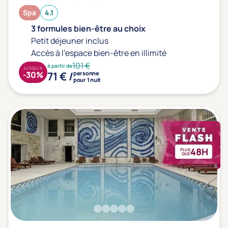
Spa
4.1
3 formules bien-être au choix
Petit déjeuner inclus
Accès à l'espace bien-être en illimité
101 €
à partir de
JUSQU'À
71 € /
-30%
personne
pour 1 nuit
48H
PLUS
QUE