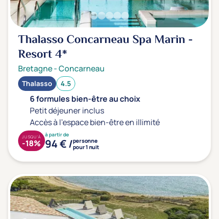
Thalasso Concarneau Spa Marin -
Resort
4*
Bretagne
-
Concarneau
Thalasso
4.5
6 formules bien-être au choix
Petit déjeuner inclus
Accès à l'espace bien-être en illimité
à partir de
JUSQU'À
94 € /
personne
-18%
pour 1 nuit