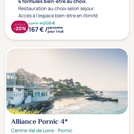
Prévention santé
(4)
6 formules bien-être au choix
Restauration au choix selon séjour
Sport
(1)
Accès à l'espace bien-être en illimité
Yoga
(4)
208 €
à partir de
JUSQU'À
167 € /
-20%
personne
pour 1 nuit
Offres spéciales
Vente Flash & Promo
(19)
Offres spéciales Solo
(3)
Distance de chez vous
Établissements proches de chez moi
Km
Alliance Pornic
4*
Centre-Val de Loire
-
Pornic