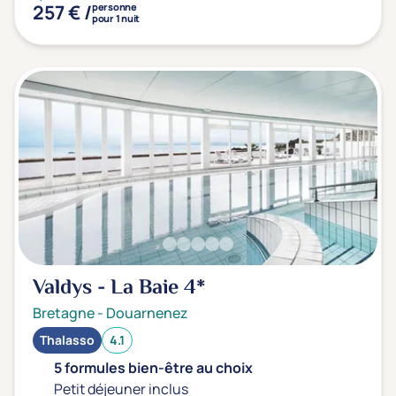
257 € /
personne
pour 1 nuit
Valdys - La Baie
4*
Bretagne
-
Douarnenez
Thalasso
4.1
5 formules bien-être au choix
Petit déjeuner inclus