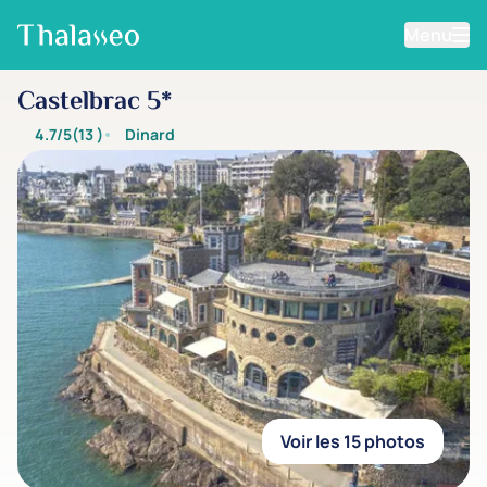
Menu
Aller au contenu principal
Castelbrac 5*
4.7/5
(13
)
Dinard
Voir les 15 photos