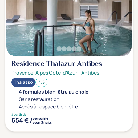
Transports & hébergement
Soins sans hébergement
(0)
Offre séjour + vol inclus
(0)
Résidence Thalazur Antibes
Provence-Alpes Côte-d'Azur
-
Antibes
Thalasso
4.5
4 formules bien-être au choix
Sans restauration
Accès à l'espace bien-être
à partir de
654 € /
personne
pour 3 nuits