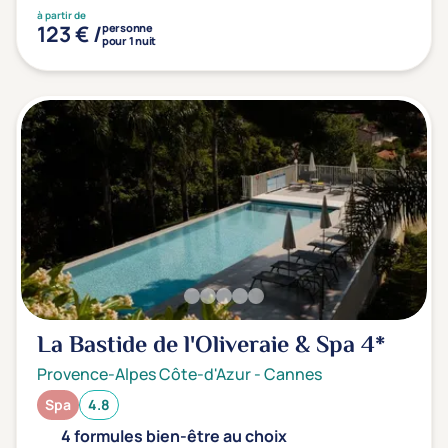
à partir de
123 € /
personne
pour 1 nuit
La Bastide de l'Oliveraie & Spa
4*
Provence-Alpes Côte-d'Azur
-
Cannes
Spa
4.8
4 formules bien-être au choix