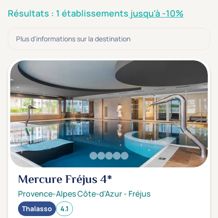
3 étoiles ***
(0)
Résultats : 1 établissements
jusqu'à -10%
Note de nos clients
Plus d'informations sur la destination
D'après notre partenaire Avis-Vérifiés
Parfait: 4.5+
(0)
Excellent: 4+
(1)
Très bien: 3.5+
(0)
Envie de
Bord de mer
(1)
Ville
(0)
Montagne
(0)
Mercure Fréjus
4*
Campagne
(0)
Provence-Alpes Côte-d'Azur
-
Fréjus
Thalasso
4.1