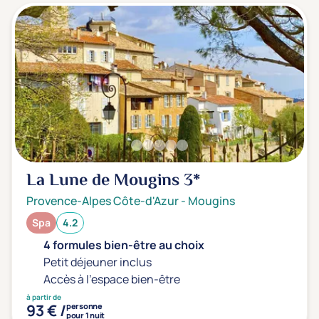
La Lune de Mougins
3*
Provence-Alpes Côte-d'Azur
-
Mougins
Spa
4.2
4 formules bien-être au choix
Petit déjeuner inclus
Accès à l'espace bien-être
à partir de
93 € /
personne
pour 1 nuit