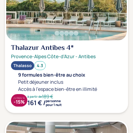
Prévention santé
(0)
Sport
(0)
Yoga
(0)
Offres spéciales
Thalazur Antibes
4*
Vente Flash & Promo
(1)
Provence-Alpes Côte-d'Azur
-
Antibes
Offres spéciales Solo
(0)
Thalasso
4.3
9 formules bien-être au choix
Petit déjeuner inclus
Distance de chez vous
Accès à l'espace bien-être en illimité
Établissements proches de chez moi
189 €
à partir de
JUSQU'À
161 € /
-15%
personne
pour 1 nuit
Km