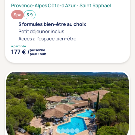
Provence-Alpes Côte-d'Azur
-
Saint Raphael
Spa
3.9
3 formules bien-être au choix
Petit déjeuner inclus
Accès à l'espace bien-être
à partir de
177 € /
personne
pour 1 nuit