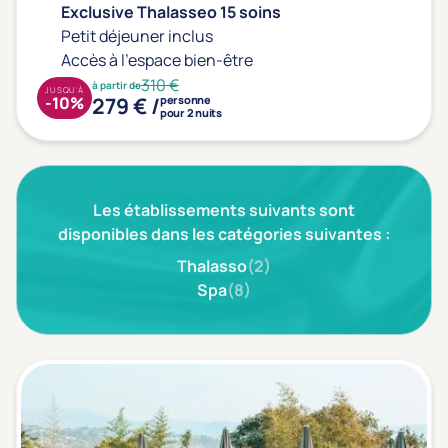
Type de séjour
Exclusive Thalasseo 15 soins
Petit déjeuner inclus
Accès à l'espace bien-être
310 €
Thalasso
Thermal Spa
Spa
à partir de
JUSQU'À
279 € /
-10%
personne
(1)
pour 2 nuits
Thématiques bien-être
Les établissements suivants sont
Accès à l'espace bien-être
(0)
disponibles dans les catégories suivantes :
Massage, détente, Rituel du monde
(1)
Thalasso
(2)
Remise en forme
(0)
Spa
(8)
Beauté & anti-âge
(0)
Silhouette, Minceur
(0)
Gestion du stress / sommeil
(0)
Spécial dos
(0)