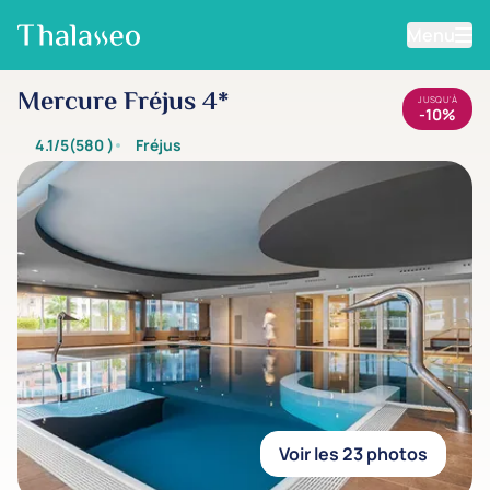
Menu
Aller au contenu principal
Mercure Fréjus 4*
JUSQU'À
-10%
4.1/5
(580
)
Fréjus
Voir les 23 photos