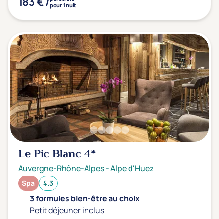
183 € /
pour 1 nuit
Le Pic Blanc
4*
Auvergne-Rhône-Alpes
-
Alpe d'Huez
Spa
4.3
3 formules bien-être au choix
Petit déjeuner inclus