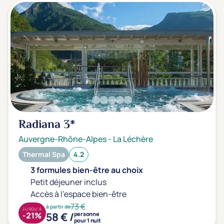
Radiana
3*
Auvergne-Rhône-Alpes
-
La Léchère
Thermal Spa
4.2
3 formules bien-être au choix
Petit déjeuner inclus
Accès à l'espace bien-être
73 €
à partir de
JUSQU'À
58 € /
-21%
personne
pour 1 nuit