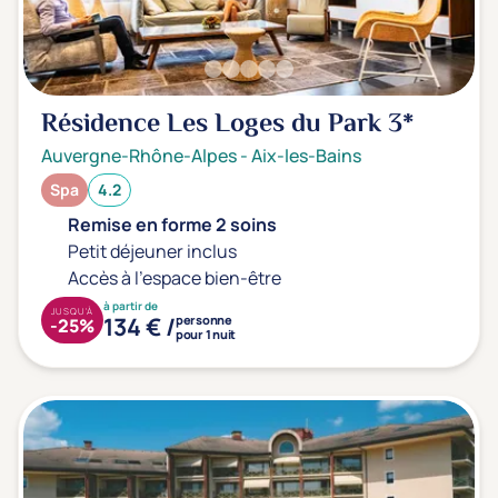
Résidence Les Loges du Park
3*
Auvergne-Rhône-Alpes
-
Aix-les-Bains
Spa
4.2
Remise en forme 2 soins
Petit déjeuner inclus
Accès à l'espace bien-être
à partir de
JUSQU'À
134 € /
personne
-25%
pour 1 nuit