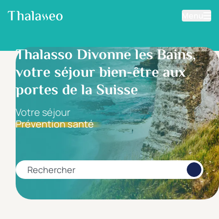
Menu
Aller au contenu principal
Filtrer les résultats
Thalasso Divonne les Bains,
votre séjour bien-être aux
Fourchette de prix
Prix par personne
portes de la Suisse
Votre séjour
Prévention santé
Minimum
Maximum
€
€
Rechercher
Catégorie d'hôtel
5 étoiles *****
(0)
4 étoiles ****
(2)