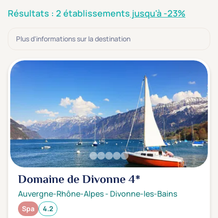
3 étoiles ***
(0)
Résultats : 2 établissements
jusqu'à -23%
Note de nos clients
Plus d'informations sur la destination
D'après notre partenaire Avis-Vérifiés
Parfait: 4.5+
(0)
Excellent: 4+
(1)
Très bien: 3.5+
(2)
Envie de
Bord de mer
(0)
Ville
(1)
Montagne
(0)
Domaine de Divonne
4*
Campagne
(1)
Auvergne-Rhône-Alpes
-
Divonne-les-Bains
Spa
4.2