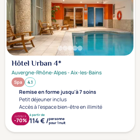
Hôtel Urban
4*
Auvergne-Rhône-Alpes
-
Aix-les-Bains
Spa
4.1
Remise en forme jusqu'à 7 soins
Petit déjeuner inclus
Accès à l'espace bien-être en illimité
à partir de
JUSQU'À
114 € /
personne
-70%
pour 1 nuit