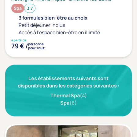
Prévention santé
(0)
Spa
3.7
Sport
(0)
3 formules bien-être au choix
Yoga
(0)
Petit déjeuner inclus
Accès à l'espace bien-être en illimité
à partir de
Offres spéciales
79 € /
personne
pour 1 nuit
Vente Flash & Promo
(1)
Offres spéciales Solo
(0)
Les établissements suivants sont
disponibles dans les catégories suivantes :
Distance de chez vous
Thermal Spa
(4)
Établissements proches de chez moi
Spa
(6)
Km