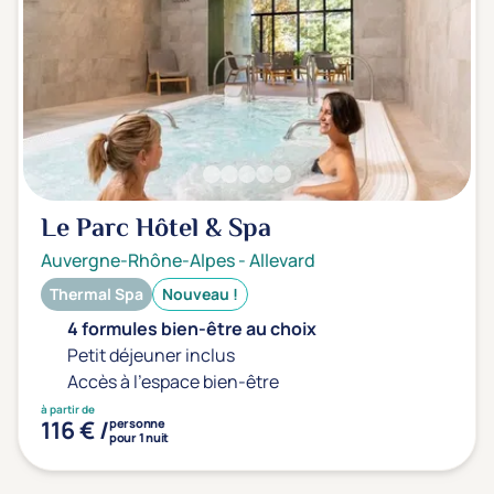
Transports & hébergement
Soins sans hébergement
(0)
Offre séjour + vol inclus
(0)
Le Parc Hôtel & Spa
Auvergne-Rhône-Alpes
-
Allevard
Thermal Spa
Nouveau !
4 formules bien-être au choix
Petit déjeuner inclus
Accès à l'espace bien-être
à partir de
116 € /
personne
pour 1 nuit