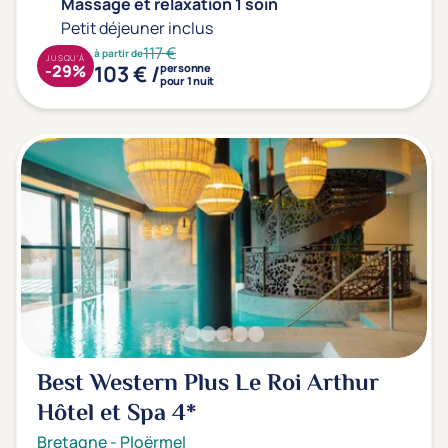
Massage et relaxation 1 soin
Petit déjeuner inclus
117 €
à partir de
JUSQU'À
103 € /
-29%
personne
pour 1 nuit
Best Western Plus Le Roi Arthur
Hôtel et Spa
4*
Bretagne
-
Ploërmel