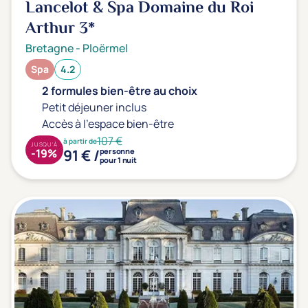
Lancelot & Spa Domaine du Roi
Arthur
3*
Bretagne
-
Ploërmel
Spa
4.2
2 formules bien-être au choix
Petit déjeuner inclus
Accès à l'espace bien-être
107 €
à partir de
JUSQU'À
91 € /
-19%
personne
pour 1 nuit