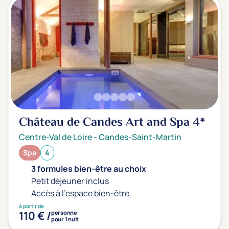
Château de Candes Art and Spa
4*
Centre-Val de Loire
-
Candes-Saint-Martin
Spa
4
3 formules bien-être au choix
Petit déjeuner inclus
Accès à l'espace bien-être
à partir de
110 € /
personne
pour 1 nuit