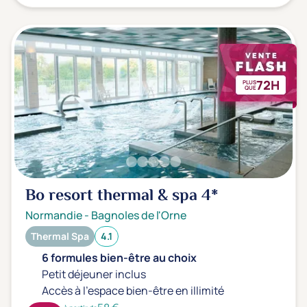
72H
PLUS
QUE
Bo resort thermal & spa
4*
Normandie
-
Bagnoles de l'Orne
Thermal Spa
4.1
6 formules bien-être au choix
Petit déjeuner inclus
Accès à l'espace bien-être en illimité