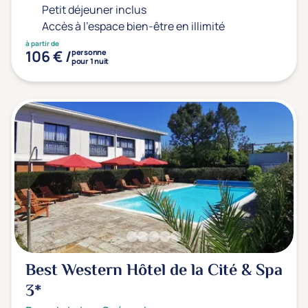
Prévention santé
(0)
Petit déjeuner inclus
Sport
(0)
Accès à l'espace bien-être en illimité
Yoga
(0)
à partir de
106 € /
personne
pour 1 nuit
Offres spéciales
Vente Flash & Promo
(1)
Offres spéciales Solo
(0)
Distance de chez vous
Établissements proches de chez moi
Km
Best Western Hôtel de la Cité & Spa
3*