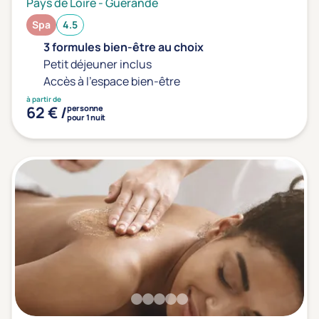
Pays de Loire
-
Guérande
Transports & hébergement
Spa
4.5
Soins sans hébergement
(1)
3 formules bien-être au choix
Petit déjeuner inclus
Offre séjour + vol inclus
(0)
Accès à l'espace bien-être
à partir de
62 € /
personne
pour 1 nuit