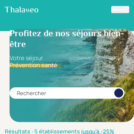
Menu
Aller au contenu principal
Filtrer les résultats
Profitez de nos séjours bien-
être
Fourchette de prix
Prix par personne
Votre séjour
Prévention santé
Minimum
Maximum
€
€
Rechercher
Catégorie d'hôtel
5 étoiles *****
(0)
4 étoiles ****
(2)
Résultats : 5 établissements
jusqu'à -25%