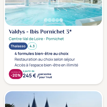
Valdys - Ibis Pornichet
3*
Centre-Val de Loire
-
Pornichet
Thalasso
4.3
4 formules bien-être au choix
Restauration au choix selon séjour
Accès à l'espace bien-être en illimité
à partir de
JUSQU'À
245 € /
personne
-20%
pour 1 nuit