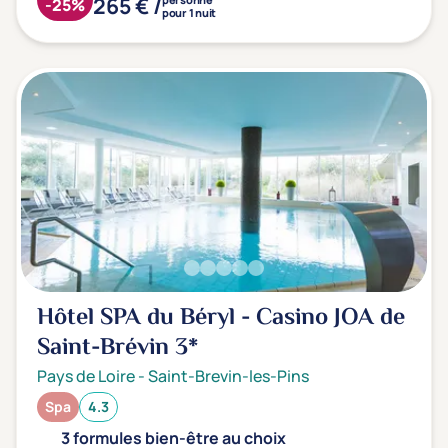
265 € /
Type de séjour
-25%
pour 1 nuit
Thalasso
Thermal Spa
Spa
(1)
(4)
Thématiques bien-être
Accès à l'espace bien-être
(4)
Massage, détente, Rituel du monde
(5)
Remise en forme
(2)
Hôtel SPA du Béryl - Casino JOA de
Beauté & anti-âge
(1)
Saint-Brévin
3*
Silhouette, Minceur
(1)
Pays de Loire
-
Saint-Brevin-les-Pins
Gestion du stress / sommeil
(0)
Spa
4.3
Spécial dos
(1)
3 formules bien-être au choix