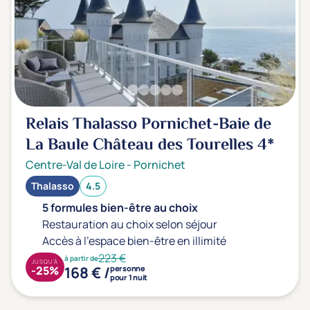
Relais Thalasso Pornichet-Baie de
La Baule Château des Tourelles
4*
Centre-Val de Loire
-
Pornichet
Thalasso
4.5
5 formules bien-être au choix
Restauration au choix selon séjour
Accès à l'espace bien-être en illimité
223 €
à partir de
JUSQU'À
168 € /
-25%
personne
pour 1 nuit