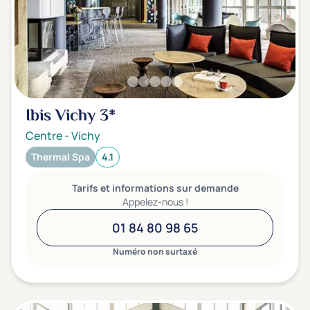
Ibis Vichy
3*
Centre
-
Vichy
Thermal Spa
4.1
Tarifs et informations sur demande
Appelez-nous !
01 84 80 98 65
Numéro non surtaxé