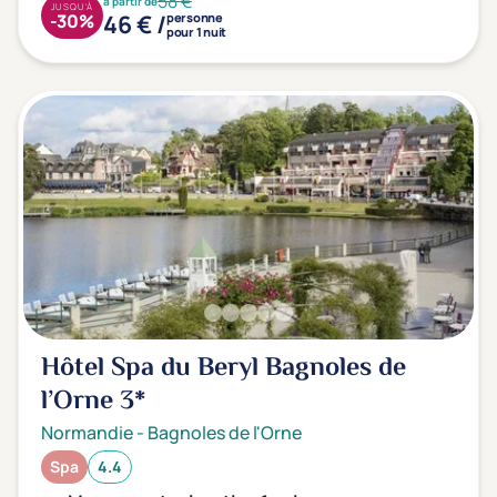
58 €
à partir de
JUSQU'À
46 € /
-30%
personne
pour 1 nuit
Hôtel Spa du Beryl Bagnoles de
l’Orne
3*
Normandie
-
Bagnoles de l'Orne
Spa
4.4