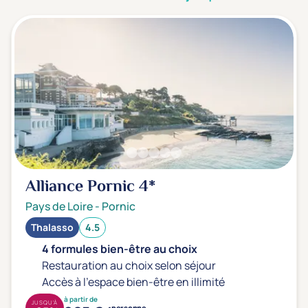
3 étoiles ***
(3)
Note de nos clients
D'après notre partenaire Avis-Vérifiés
Parfait: 4.5+
(3)
Excellent: 4+
(5)
Très bien: 3.5+
(0)
Envie de
Alliance Pornic
4*
Bord de mer
(3)
Pays de Loire
-
Pornic
Ville
(1)
Thalasso
4.5
Montagne
(0)
4 formules bien-être au choix
Campagne
(1)
Restauration au choix selon séjour
Accès à l'espace bien-être en illimité
à partir de
JUSQU'À
personne