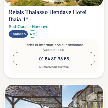
Relais Thalasso Hendaye Hotel
Ibaia
4*
Sud-Ouest
-
Hendaye
Thalasso
4.2
Tarifs et informations sur demande
Appelez-nous !
01 84 80 98 65
Numéro non surtaxé