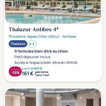
Prévention santé
(0)
Sport
(0)
Yoga
(0)
Thalazur Antibes
4*
Offres spéciales
Provence-Alpes Côte-d'Azur
-
Antibes
Vente Flash & Promo
(0)
Thalasso
4.3
Offres spéciales Solo
(0)
9 formules bien-être au choix
Petit déjeuner inclus
Accès à l'espace bien-être en illimité
189 €
à partir de
Distance de chez vous
JUSQU'À
161 € /
-15%
personne
pour 1 nuit
Établissements proches de chez moi
Km