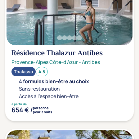
Transports & hébergement
Soins sans hébergement
(0)
Offre séjour + vol inclus
(0)
Résidence Thalazur Antibes
Provence-Alpes Côte-d'Azur
-
Antibes
Thalasso
4.5
4 formules bien-être au choix
Sans restauration
Accès à l'espace bien-être
à partir de
654 € /
personne
pour 3 nuits