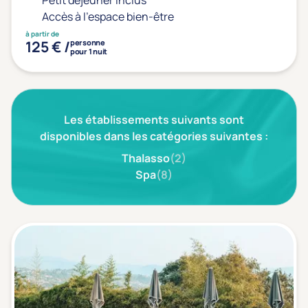
Petit déjeuner inclus
Type de séjour
Accès à l'espace bien-être
à partir de
125 € /
personne
pour 1 nuit
Thalasso
Thermal Spa
Spa
(1)
Les établissements suivants sont
Thématiques bien-être
disponibles dans les catégories suivantes :
Accès à l'espace bien-être
(1)
Thalasso
(2)
Spa
(8)
Massage, détente, Rituel du monde
(0)
Remise en forme
(0)
Beauté & anti-âge
(0)
Silhouette, Minceur
(0)
Gestion du stress / sommeil
(0)
Spécial dos
(0)