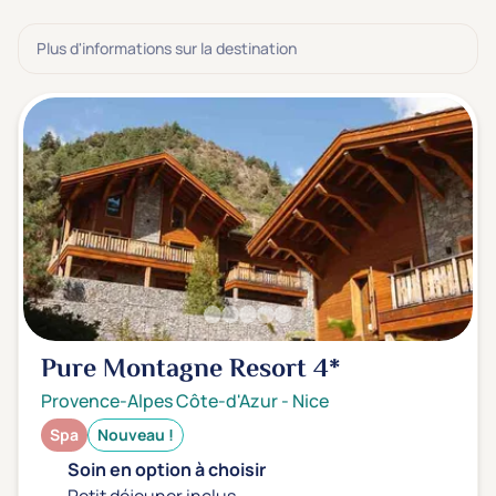
3 étoiles ***
(0)
Plus d'informations sur la destination
Note de nos clients
D'après notre partenaire Avis-Vérifiés
Parfait: 4.5+
(0)
Excellent: 4+
(0)
Très bien: 3.5+
(0)
Envie de
Bord de mer
(0)
Ville
(0)
Pure Montagne Resort
4*
Montagne
(1)
Provence-Alpes Côte-d'Azur
-
Nice
Campagne
(0)
Spa
Nouveau !
Soin en option à choisir