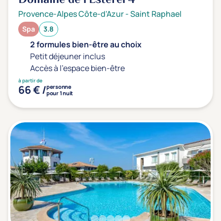
Domaine de l'Esterel
4*
Provence-Alpes Côte-d'Azur
-
Saint Raphael
Spa
3.8
2 formules bien-être au choix
Petit déjeuner inclus
Accès à l'espace bien-être
à partir de
66 € /
personne
pour 1 nuit