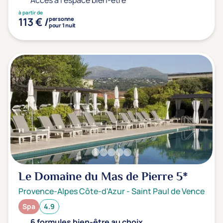
Accès à l'espace bien-être
à partir de
113 € /
personne
pour 1 nuit
Le Domaine du Mas de Pierre
5*
Provence-Alpes Côte-d'Azur
-
Saint Paul de Vence
Spa
4.9
6 formules bien-être au choix