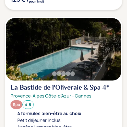
pour 1 nuit
La Bastide de l'Oliveraie & Spa
4*
Provence-Alpes Côte-d'Azur
-
Cannes
Spa
4.8
4 formules bien-être au choix
Petit déjeuner inclus