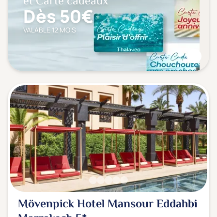
et Carte cadeaux
Dès 50€
VALABLE 12 MOIS
Mövenpick Hotel Mansour Eddahbi