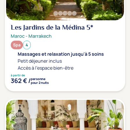
Les Jardins de la Médina
5*
Maroc
-
Marrakech
Spa
4
Massages et relaxation jusqu'à 5 soins
Petit déjeuner inclus
Accès à l'espace bien-être
à partir de
362 € /
personne
pour 2 nuits