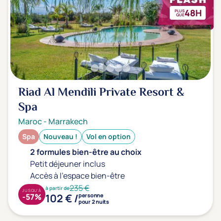
48H
PLUS
QUE
Riad Al Mendili Private Resort &
Spa
Maroc
-
Marrakech
Spa
Nouveau !
Vol en option
2 formules bien-être au choix
Petit déjeuner inclus
Accès à l'espace bien-être
235 €
à partir de
JUSQU'À
102 € /
-57%
personne
pour 2 nuits