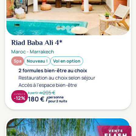
Riad Baba Ali
4*
Maroc
-
Marrakech
Spa
Nouveau !
Vol en option
2 formules bien-être au choix
Restauration au choix selon séjour
Accès à l'espace bien-être
205 €
à partir de
JUSQU'À
180 € /
-12%
personne
pour 2 nuits