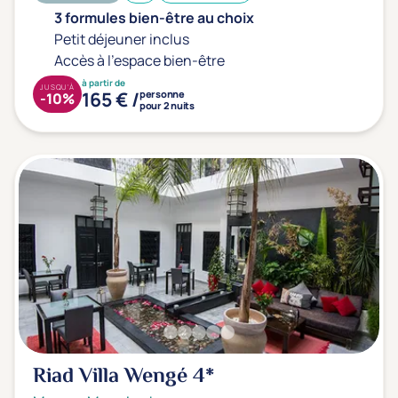
3 formules bien-être au choix
Transports & hébergement
Petit déjeuner inclus
Soins sans hébergement
(0)
Accès à l'espace bien-être
Offre séjour + vol inclus
(14)
à partir de
JUSQU'À
165 € /
personne
-10%
pour 2 nuits
Riad Villa Wengé
4*