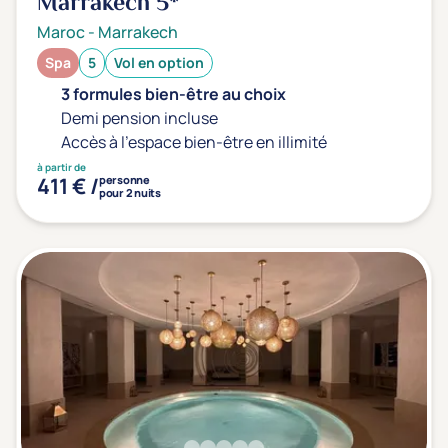
Marrakech
5*
Maroc
-
Marrakech
Spa
5
Vol en option
3 formules bien-être au choix
Demi pension incluse
Accès à l'espace bien-être en illimité
à partir de
411 € /
personne
pour 2 nuits