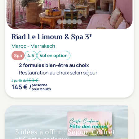
Riad Le Limoun & Spa
3*
Maroc
-
Marrakech
Spa
4.6
Vol en option
2 formules bien-être au choix
Restauration au choix selon séjour
150 €
à partir de
145 € /
personne
pour 2 nuits
3 idées à offrir : Séjour, Coffret