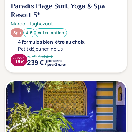
Paradis Plage Surf, Yoga & Spa
Resort
5*
Maroc
-
Taghazout
Spa
4.6
Vol en option
4 formules bien-être au choix
Petit déjeuner inclus
255 €
à partir de
JUSQU'À
239 € /
-18%
personne
pour 2 nuits