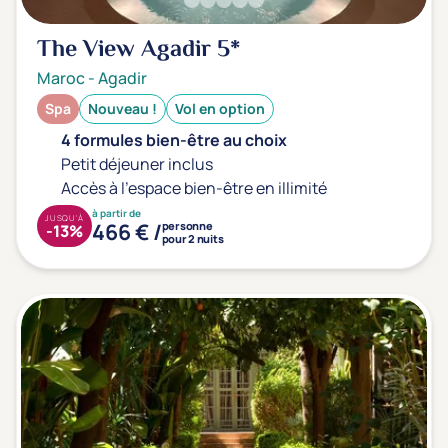
The View Agadir
5*
Maroc
-
Agadir
Spa
Nouveau !
Vol en option
4 formules bien-être au choix
Petit déjeuner inclus
Accès à l'espace bien-être en illimité
à partir de
JUSQU'À
466 € /
personne
-13%
pour 2 nuits