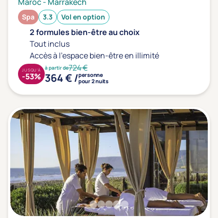
Maroc
-
Marrakech
Spa
3.3
Vol en option
2 formules bien-être au choix
Tout inclus
Accès à l'espace bien-être en illimité
724 €
à partir de
JUSQU'À
364 € /
-53%
personne
pour 2 nuits