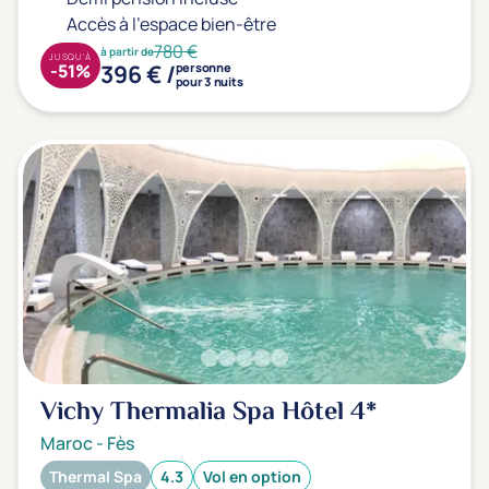
Prévention santé
(0)
Accès à l'espace bien-être
Sport
(1)
780 €
à partir de
JUSQU'À
396 € /
Yoga
-51%
personne
(2)
pour 3 nuits
Offres spéciales
Vente Flash & Promo
(7)
Offres spéciales Solo
(0)
Distance de chez vous
Établissements proches de chez moi
Vichy Thermalia Spa Hôtel
4*
Km
Maroc
-
Fès
Thermal Spa
4.3
Vol en option