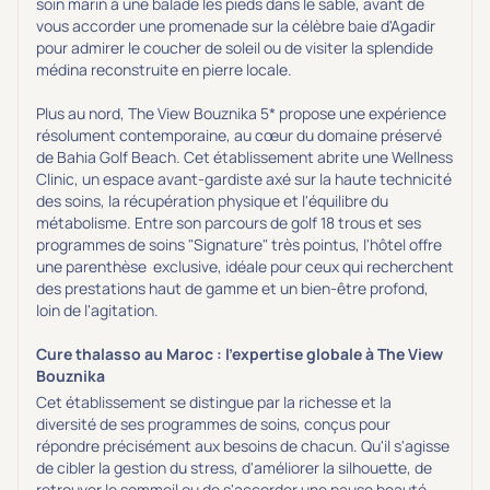
soin marin à une balade les pieds dans le sable, avant de
vous accorder une promenade sur la célèbre baie d'Agadir
pour admirer le coucher de soleil ou de visiter la splendide
médina reconstruite en pierre locale.
Plus au nord, The View Bouznika 5* propose une expérience
résolument contemporaine, au cœur du domaine préservé
de Bahia Golf Beach. Cet établissement abrite une Wellness
Clinic, un espace avant-gardiste axé sur la haute technicité
des soins, la récupération physique et l'équilibre du
métabolisme. Entre son parcours de golf 18 trous et ses
programmes de soins "Signature" très pointus, l'hôtel offre
une parenthèse exclusive, idéale pour ceux qui recherchent
des prestations haut de gamme et un bien-être profond,
loin de l'agitation.
Cure thalasso au Maroc : l'expertise globale à The View
Bouznika
Cet établissement se distingue par la richesse et la
diversité de ses programmes de soins, conçus pour
répondre précisément aux besoins de chacun. Qu'il s'agisse
de cibler la gestion du stress, d'améliorer la silhouette, de
retrouver le sommeil ou de s'accorder une pause beauté