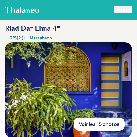
Menu
Aller au contenu principal
Riad Dar Elma 4*
2/5
(2
)
Marrakech
Voir les 15 photos