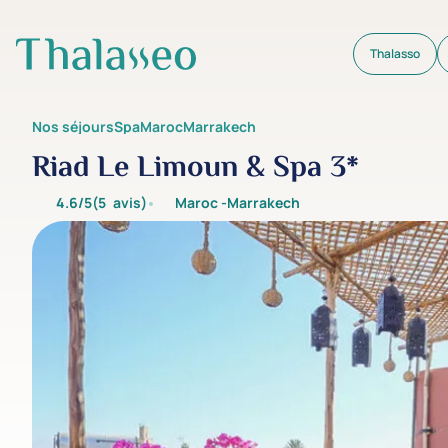
Thalasso
Aller au contenu principal
Nos séjours
Spa
Maroc
Marrakech
Riad Le Limoun & Spa 3*
4.6/5
(5
avis
)
Maroc -
Marrakech