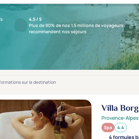
fs
4,5 / 5
Plus de 90% de nos 1,5 millions de voyageurs
recommandent nos séjours
ts : 4 établissements
jusqu'à -17%
nformations sur la destination
Villa Bor
Provence-Alpes
Spa
4.4
4 formules b