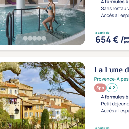
4 formules b
Sans restaur
Accès à l'esp
à partir de
654 € /
pe
pou
La Lune 
Provence-Alpes
Spa
4.2
4 formules b
Petit déjeune
Accès à l'esp
à partir de