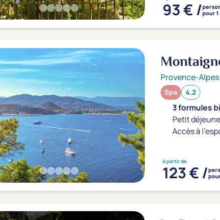
93 € /
perso
pour 1
Montaign
Provence-Alpes
Spa
4.2
3 formules b
Petit déjeune
Accès à l'esp
à partir de
123 € /
per
pour