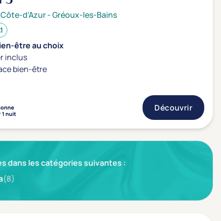
 Côte-d'Azur
-
Gréoux-les-Bains
.1
ien-être au choix
r inclus
ace bien-être
Découvrir
sonne
 1 nuit
s dans les catégories suivantes :
a
(8)