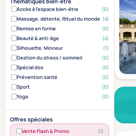
Thématiques bien-être
Accès à l'espace bien-être
(0)
Massage, détente, Rituel du monde
(4)
Remise en forme
(0)
Beauté & anti-âge
(4)
Silhouette, Minceur
(1)
Gestion du stress / sommeil
(0)
Spécial dos
(0)
Prévention santé
(0)
Sport
(0)
Yoga
(0)
Offres spéciales
Vente Flash & Promo
(1)