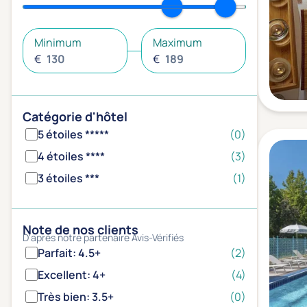
Minimum
Maximum
€
€
Catégorie d'hôtel
5 étoiles *****
(0)
4 étoiles ****
(3)
3 étoiles ***
(1)
Note de nos clients
D'après notre partenaire Avis-Vérifiés
Parfait: 4.5+
(2)
Excellent: 4+
(4)
Très bien: 3.5+
(0)