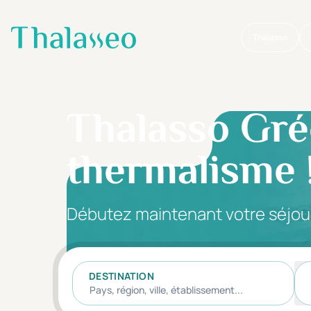
Thalasso
Aller au contenu principal
Thalasso Gréo
thermalisme 
Débutez maintenant votre séjou
DESTINATION