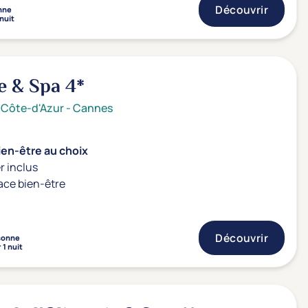
Découvrir
nne
 nuit
e & Spa
4*
 Côte-d'Azur
-
Cannes
ien-être au choix
r inclus
ace bien-être
Découvrir
sonne
 1 nuit