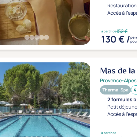
Restauration 
Accès à l'esp
152 €
à partir de
130 € /
per
pour
Mas de la
Provence-Alpes
Thermal Spa
4
2 formules b
Petit déjeune
Accès à l'esp
à partir de