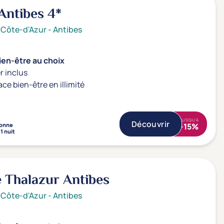
 Antibes
4*
 Côte-d'Azur
-
Antibes
ien-être au choix
r inclus
ace bien-être en illimité
JUSQU'À
Découvrir
onne
-15%
1 nuit
 Thalazur Antibes
 Côte-d'Azur
-
Antibes