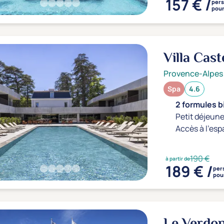
157 € /
per
pour
Villa Cast
Provence-Alpes
Spa
4.6
2 formules b
Petit déjeune
Accès à l'esp
190 €
à partir de
189 € /
per
pour
Le Verdo