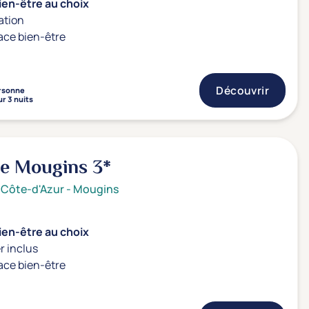
ien-être au choix
ation
ace bien-être
Découvrir
rsonne
r 3 nuits
de Mougins
3*
 Côte-d'Azur
-
Mougins
ien-être au choix
r inclus
ace bien-être