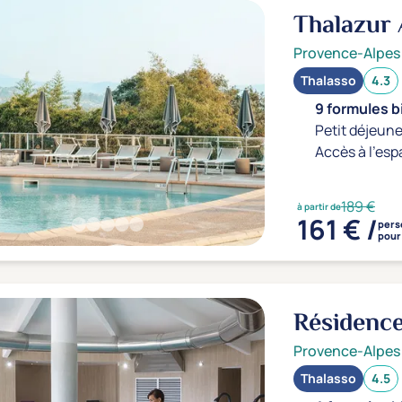
Thalazur
Provence-Alpes
Thalasso
4.3
9 formules b
Petit déjeune
Accès à l'esp
189 €
à partir de
161 € /
pers
pour 
Résidence
Provence-Alpes
Thalasso
4.5