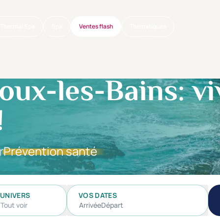
Thermal Spa
Spa
Ventes flash
Thématiques
ux-les-Bains: vi
!
r
Prévention santé
UNIVERS
VOS DATES
Tout voir
Arrivée
Départ