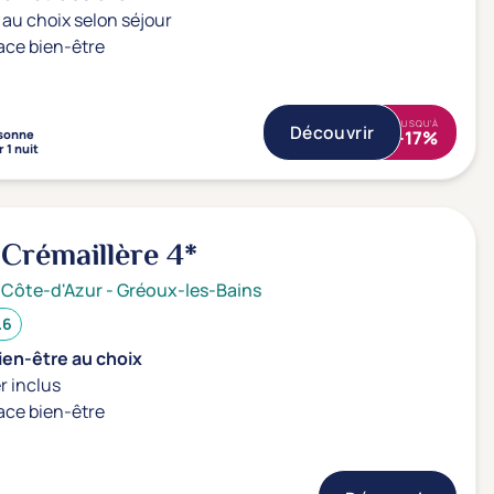
au choix selon séjour
ace bien-être
JUSQU'À
Découvrir
sonne
-17%
 1 nuit
 Crémaillère
4*
 Côte-d'Azur
-
Gréoux-les-Bains
.6
ien-être au choix
r inclus
ace bien-être