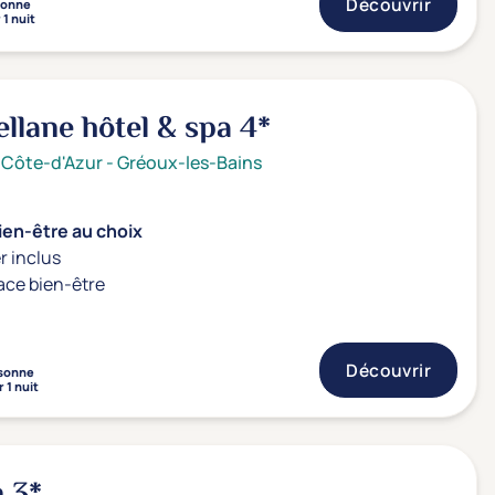
Découvrir
sonne
 1 nuit
ellane hôtel & spa
4*
 Côte-d'Azur
-
Gréoux-les-Bains
ien-être au choix
r inclus
ace bien-être
Découvrir
sonne
 1 nuit
n
3*