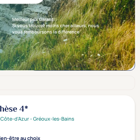
Meilleur prix Garanti :
Si vous trouvez moins cher ailleurs, nous
vous remboursons la différence
Trier par
Nos recommandations en premier
ghèse
4*
 Côte-d'Azur
-
Gréoux-les-Bains
ien-être au choix