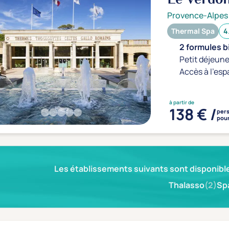
Provence-Alpes
Thermal Spa
4
2 formules b
Petit déjeune
Accès à l'esp
à partir de
138 € /
per
pour
Les établissements suivants sont disponible
Thalasso
(2)
Sp