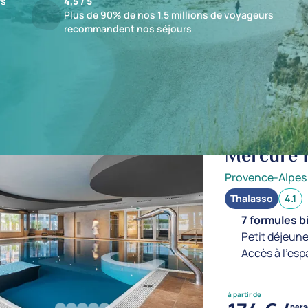
fs
4,5 / 5
Plus de 90% de nos 1,5 millions de voyageurs
recommandent nos séjours
ts : 1 établissements
jusqu'à -10%
Mercure 
Provence-Alpes
Thalasso
4.1
7 formules b
Petit déjeune
Accès à l'esp
à partir de
per