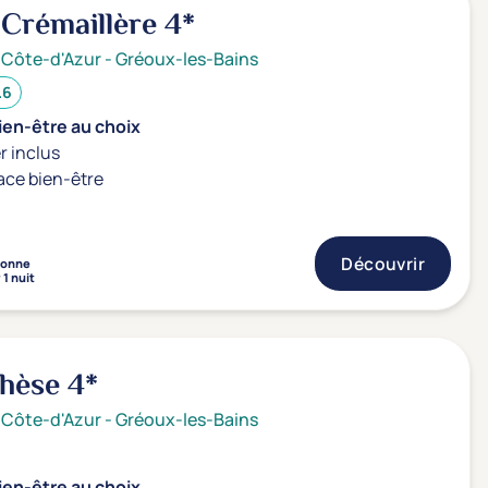
 Crémaillère
4*
 Côte-d'Azur
-
Gréoux-les-Bains
.6
ien-être au choix
r inclus
ace bien-être
Découvrir
sonne
 1 nuit
ghèse
4*
 Côte-d'Azur
-
Gréoux-les-Bains
ien-être au choix