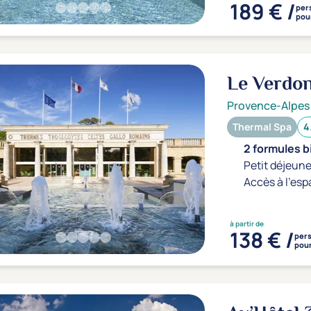
189 € /
per
pour
Le Verdo
Provence-Alpes
Thermal Spa
4
2 formules b
Petit déjeune
Accès à l'esp
à partir de
138 € /
per
pour