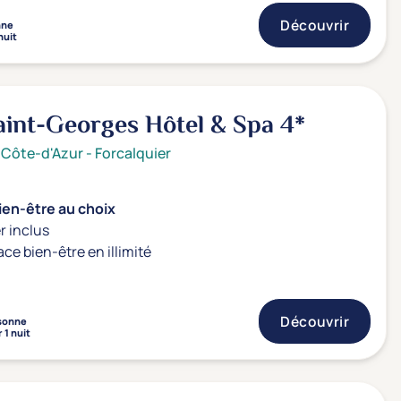
Découvrir
nne
nuit
aint-Georges Hôtel & Spa
4*
 Côte-d'Azur
-
Forcalquier
ien-être au choix
r inclus
ace bien-être en illimité
Découvrir
sonne
 1 nuit