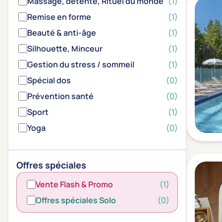
Massage, détente, Rituel du monde
(1)
Remise en forme
(1)
Beauté & anti-âge
(1)
Silhouette, Minceur
(1)
Gestion du stress / sommeil
(1)
Spécial dos
(0)
Prévention santé
(0)
Sport
(1)
Yoga
(0)
Offres spéciales
Vente Flash & Promo
(1)
Offres spéciales Solo
(0)