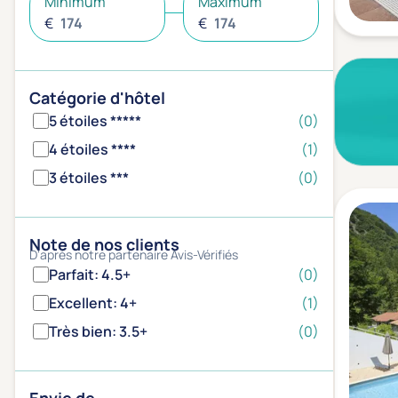
Minimum
Maximum
€
€
Catégorie d'hôtel
5 étoiles *****
(0)
4 étoiles ****
(1)
3 étoiles ***
(0)
Note de nos clients
D'après notre partenaire Avis-Vérifiés
Parfait: 4.5+
(0)
Excellent: 4+
(1)
Très bien: 3.5+
(0)