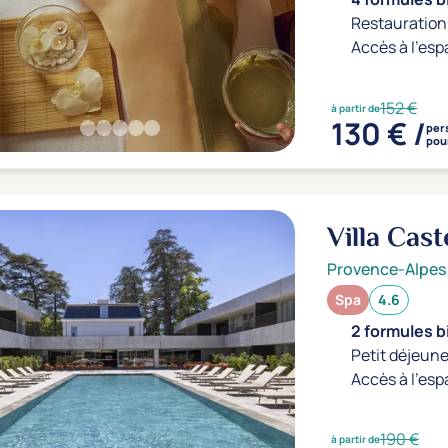
Restauration 
Accès à l'esp
152 €
à partir de
130 € /
per
pour
Villa Cast
Provence-Alpes
Spa
4.6
2 formules b
Petit déjeune
Accès à l'esp
190 €
à partir de