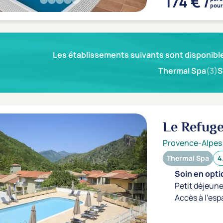
174 € /
pour 
Les établissements suivants sont disponible
Thermal Spa
(3)
S
Le Refug
Provence-Alpes
Thermal Spa
4
Soin en optio
Petit déjeune
Accès à l'esp