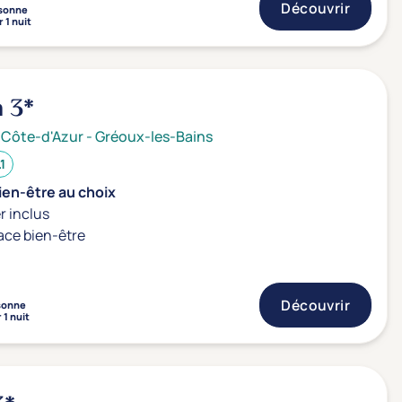
Découvrir
sonne
 1 nuit
n
3*
 Côte-d'Azur
-
Gréoux-les-Bains
.1
ien-être au choix
r inclus
ace bien-être
Découvrir
sonne
 1 nuit