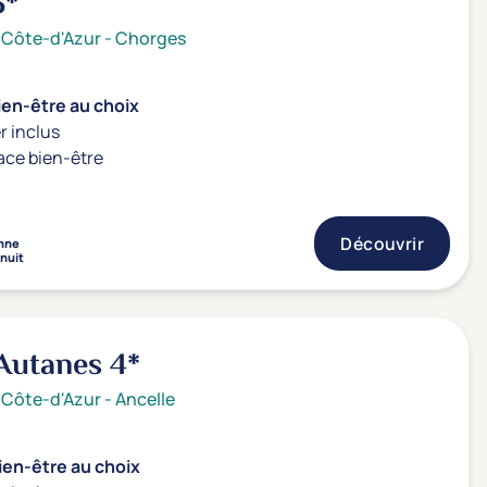
3*
 Côte-d'Azur
-
Chorges
ien-être au choix
r inclus
ace bien-être
Découvrir
nne
 nuit
 Autanes
4*
 Côte-d'Azur
-
Ancelle
ien-être au choix