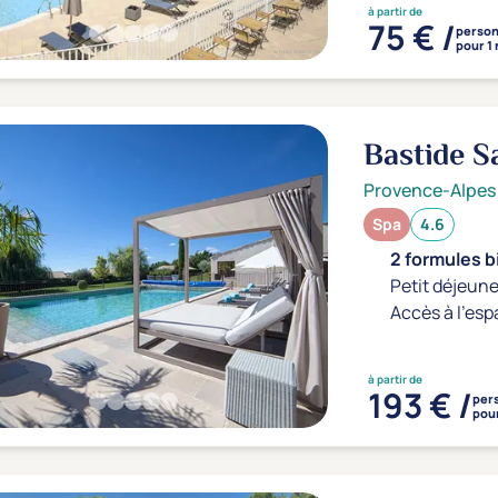
à partir de
75 € /
perso
pour 1 
Bastide S
Provence-Alpes
Spa
4.6
2 formules b
Petit déjeune
Accès à l'esp
à partir de
193 € /
per
pour