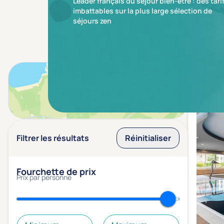
Leader français du séjour bien-être : des tari
imbattables sur la plus large sélection de
séjours zen
Résulta
Voir sur la carte
Filtrer les résultats
Réinitialiser
Fourchette de prix
Prix par personne