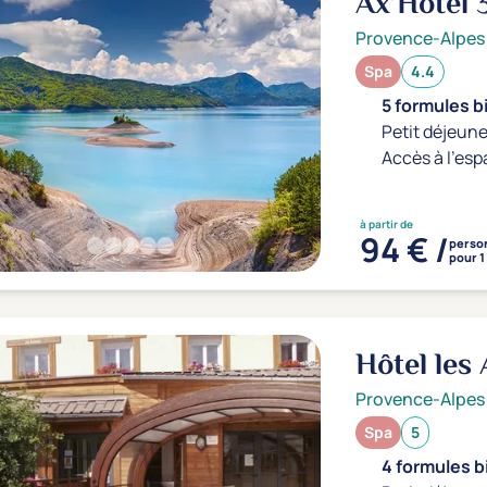
Ax’Hôtel
Provence-Alpes
Spa
4.4
5 formules b
Petit déjeune
Accès à l'esp
à partir de
94 € /
perso
pour 1
Hôtel les
Provence-Alpes
Spa
5
4 formules b