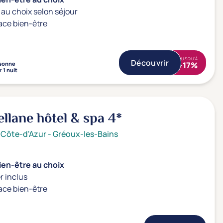
au choix selon séjour
ace bien-être
JUSQU'À
Découvrir
sonne
-17%
 1 nuit
ellane hôtel & spa
4*
 Côte-d'Azur
-
Gréoux-les-Bains
ien-être au choix
r inclus
ace bien-être