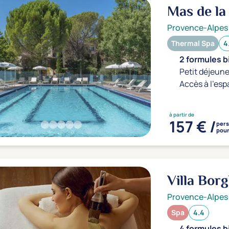
Mas de la
Provence-Alpes
Thermal Spa
4
2 formules b
Petit déjeune
Accès à l'esp
à partir de
157 € /
per
pour
Villa Bor
Provence-Alpes
Spa
4.4
4 formules b