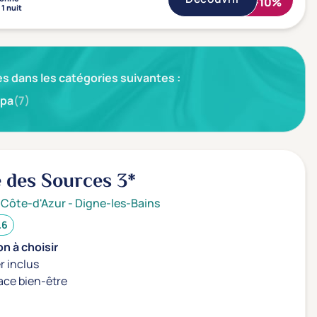
-10%
1 nuit
s dans les catégories suivantes :
pa
(7)
e des Sources
3*
 Côte-d'Azur
-
Digne-les-Bains
.6
n à choisir
r inclus
ace bien-être