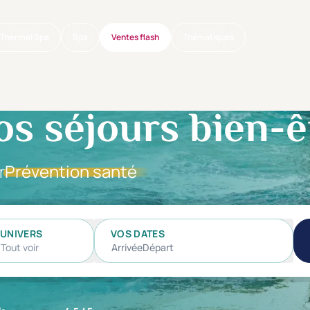
Thermal Spa
Spa
Ventes flash
Thématiques
os séjours bien-ê
r
Prévention santé
UNIVERS
VOS DATES
Tout voir
Arrivée
Départ