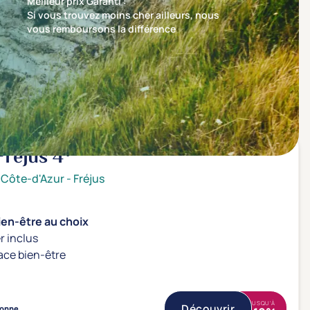
Meilleur prix Garanti :
Si vous trouvez moins cher ailleurs, nous
vous remboursons la différence
Trier par
Nos recommandations en premier
Fréjus
4*
 Côte-d'Azur
-
Fréjus
ien-être au choix
r inclus
ace bien-être
JUSQU'À
Découvrir
sonne