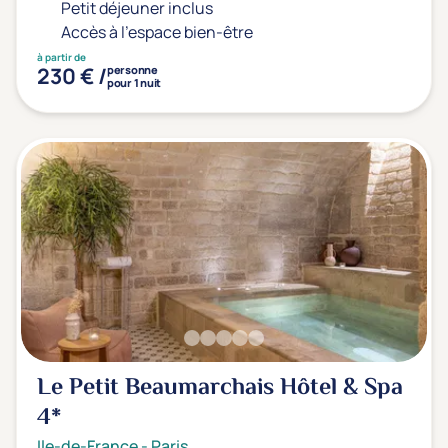
Petit déjeuner inclus
Accès à l'espace bien-être
à partir de
230 € /
personne
pour 1 nuit
Le Petit Beaumarchais Hôtel & Spa
4*
Ile-de-France
-
Paris