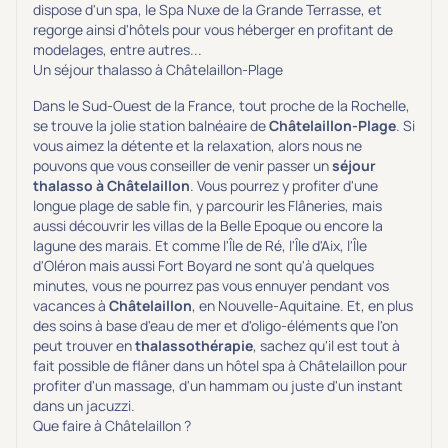
dispose d'un spa, le Spa Nuxe de la Grande Terrasse, et
regorge ainsi d'hôtels pour vous héberger en profitant de
modelages, entre autres...
Un séjour thalasso à Châtelaillon-Plage
Dans le Sud-Ouest de la France, tout proche de la Rochelle,
se trouve la jolie station balnéaire de
Châtelaillon-Plage
. Si
vous aimez la détente et la relaxation, alors nous ne
pouvons que vous conseiller de venir passer un
séjour
thalasso à Châtelaillon
. Vous pourrez y profiter d'une
longue plage de sable fin, y parcourir les Flâneries, mais
aussi découvrir les villas de la Belle Epoque ou encore la
lagune des marais. Et comme l'Île de Ré, l'Île d'Aix, l'Île
d'Oléron mais aussi Fort Boyard ne sont qu'à quelques
minutes, vous ne pourrez pas vous ennuyer pendant vos
vacances à
Châtelaillon
, en Nouvelle-Aquitaine. Et, en plus
des soins à base d'eau de mer et d'oligo-éléments que l'on
peut trouver en
thalassothérapie
, sachez qu'il est tout à
fait possible de flâner dans un hôtel spa à Châtelaillon pour
profiter d'un massage, d'un hammam ou juste d'un instant
dans un jacuzzi.
Que faire à Châtelaillon ?