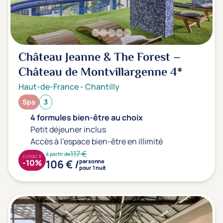
Château Jeanne & The Forest –
Château de Montvillargenne
4*
Haut-de-France
-
Chantilly
Spa
3
4 formules bien-être au choix
Petit déjeuner inclus
Accès à l'espace bien-être en illimité
117 €
à partir de
JUSQU'À
106 € /
-10%
personne
pour 1 nuit