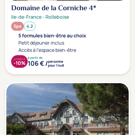
Type de séjour
Domaine de la Corniche
4*
Ile-de-France
-
Rolleboise
Thalasso
Thermal Spa
Spa
Spa
4.2
5 formules bien-être au choix
Petit déjeuner inclus
Accès à l'espace bien-être
Thématiques bien-être
à partir de
Accès à l'espace bien-être
JUSQU'À
(0)
106 € /
personne
-10%
pour 1 nuit
Massage, détente, Rituel du monde
(0)
Remise en forme
(0)
Beauté & anti-âge
(0)
Silhouette, Minceur
(0)
Gestion du stress / sommeil
(0)
Spécial dos
(0)
Prévention santé
(0)