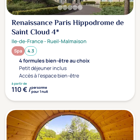
Sport
(0)
Yoga
(0)
Renaissance Paris Hippodrome de
Saint Cloud
4*
Offres spéciales
Ile-de-France
-
Rueil-Malmaison
Vente Flash & Promo
(0)
Spa
4.3
Offres spéciales Solo
(0)
4 formules bien-être au choix
Petit déjeuner inclus
Accès à l'espace bien-être
à partir de
Distance de chez vous
110 € /
personne
pour 1 nuit
Établissements proches de chez moi
Km