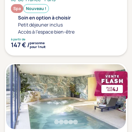
Spa
Nouveau !
Soin en option à choisir
Petit déjeuner inclus
Accès à l'espace bien-être
à partir de
147 € /
personne
pour 1 nuit
4J
PLUS
QUE