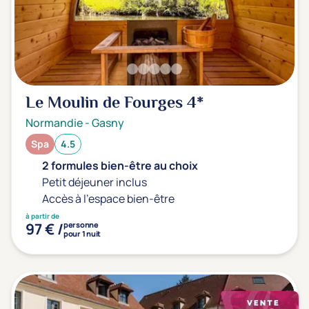
Transports & hébergement
Soins sans hébergement
(0)
Offre séjour + vol inclus
(0)
Le Moulin de Fourges
4*
Normandie
-
Gasny
Spa
4.5
2 formules bien-être au choix
Petit déjeuner inclus
Accès à l'espace bien-être
à partir de
97 € /
personne
pour 1 nuit