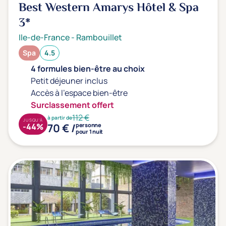
Best Western Amarys Hôtel & Spa
3*
Ile-de-France
-
Rambouillet
Spa
4.5
4 formules bien-être au choix
Petit déjeuner inclus
Accès à l'espace bien-être
Surclassement offert
112 €
à partir de
JUSQU'À
70 € /
-44%
personne
pour 1 nuit