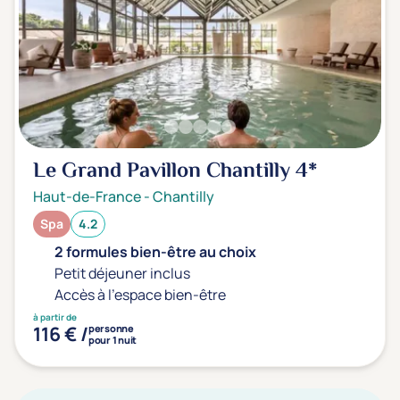
Le Grand Pavillon Chantilly
4*
Haut-de-France
-
Chantilly
Spa
4.2
2 formules bien-être au choix
Petit déjeuner inclus
Accès à l'espace bien-être
à partir de
116 € /
personne
pour 1 nuit