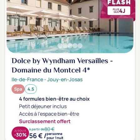
4J
PLUS
QUE
Dolce by Wyndham Versailles -
Domaine du Montcel
4*
Ile-de-France
-
Jouy-en-Josas
Spa
4.5
4 formules bien-être au choix
Petit déjeuner inclus
Accès à l'espace bien-être
Surclassement offert
80 €
à partir de
JUSQU'À
56 € /
-30%
personne
pour 1 nuit