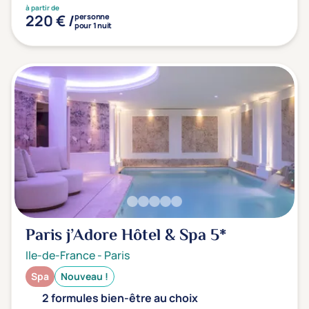
à partir de
220 € /
personne
pour 1 nuit
Paris j’Adore Hôtel & Spa
5*
Ile-de-France
-
Paris
Spa
Nouveau !
2 formules bien-être au choix