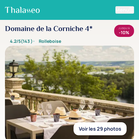
Menu
Aller au contenu principal
Domaine de la Corniche 4*
JUSQU'À
-10%
4.2/5
(143
)
Rolleboise
Voir les 29 photos