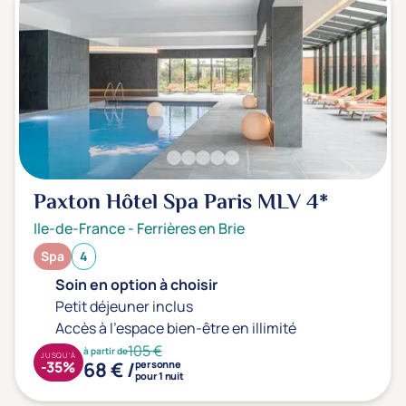
Paxton Hôtel Spa Paris MLV
4*
Ile-de-France
-
Ferrières en Brie
Spa
4
Soin en option à choisir
Petit déjeuner inclus
Accès à l'espace bien-être en illimité
105 €
à partir de
JUSQU'À
68 € /
-35%
personne
pour 1 nuit