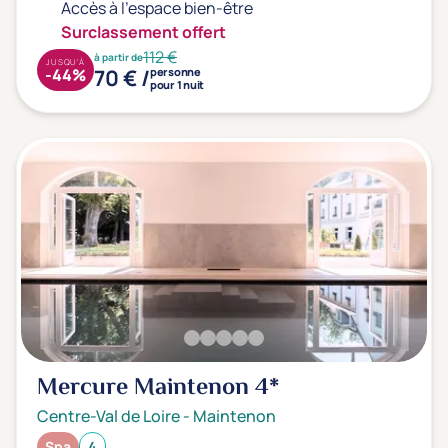
Accès à l'espace bien-être
Surclassement offert
112 €
à partir de
JUSQU'À
70 € /
-44%
personne
pour 1 nuit
Mercure Maintenon
4*
Centre-Val de Loire
-
Maintenon
Spa
4