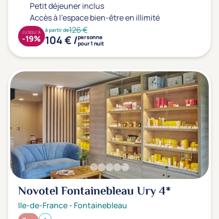
Petit déjeuner inclus
Accès à l'espace bien-être en illimité
126 €
à partir de
JUSQU'À
104 € /
-19%
personne
pour 1 nuit
Novotel Fontainebleau Ury
4*
Ile-de-France
-
Fontainebleau