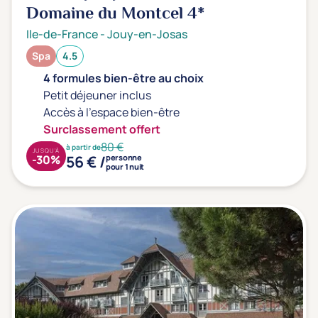
Domaine du Montcel
4*
Ile-de-France
-
Jouy-en-Josas
Spa
4.5
4 formules bien-être au choix
Petit déjeuner inclus
Accès à l'espace bien-être
Surclassement offert
80 €
à partir de
JUSQU'À
56 € /
-30%
personne
pour 1 nuit