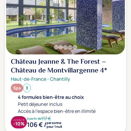
Château Jeanne & The Forest –
Château de Montvillargenne
4*
Haut-de-France
-
Chantilly
Spa
3
4 formules bien-être au choix
Petit déjeuner inclus
Accès à l'espace bien-être en illimité
117 €
à partir de
JUSQU'À
106 € /
-10%
personne
pour 1 nuit