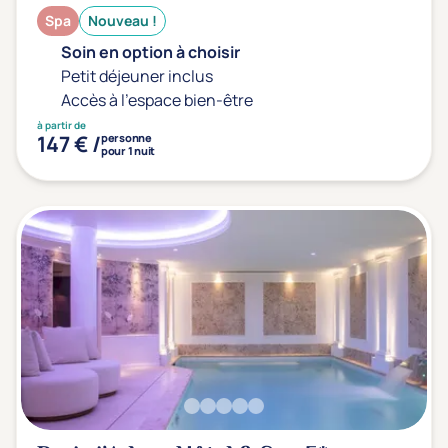
Prévention santé
(0)
Spa
Nouveau !
Sport
(0)
Soin en option à choisir
Yoga
(0)
Petit déjeuner inclus
Accès à l'espace bien-être
à partir de
Offres spéciales
147 € /
personne
pour 1 nuit
Vente Flash & Promo
(0)
Offres spéciales Solo
(0)
Distance de chez vous
Établissements proches de chez moi
Km