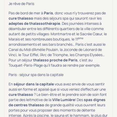
Je rêve de Paris
Pas de bord de mer à
Paris
, donc vous n’y trouverez pas de
cure thalasso
mais des séjours spa qui sauront ravir les
adeptes de thalassothérapie
. Des journées intenses à
déambuler entre les différents quartiers de la ville comme
autant de petits villages: Montmartre et le Sacrée Cœur, le
ème
Marais et ses nombreuses boutiques, le 11
arrondissements et ses bars branchés… Paris c’est aussi le
Canal du Midi d’Amélie Poulain, la Joconde de Léonard de
Vinci, le Tour Eiffel, l’Arc de Triomphe, les Champs Elysées…
Pour un séjour
thalasso proche de Paris
, c’est au
Touquet-Paris-Plage qu’il faudra se rendre par exemple.
Paris : séjour spa dans la capitale
En
séjour dans la capitale
vous avez envie de vous sentir
aussi en forme et apaisé que si vous veniez d’effectuer une
cure thalasso
? Le bien-être et le prendre soin de soin font
partie des leitmotive de la
Ville Lumière
! Des
spas dignes
de centres thalasso
de grande qualité vous ouvrent leurs
portes pour vous proposer des moments de détente
intense. Après la piscine, le sauna et le hammam, le plus dur