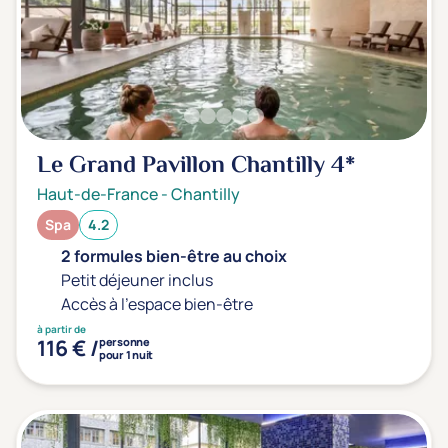
Le Grand Pavillon Chantilly
4*
Haut-de-France
-
Chantilly
Spa
4.2
2 formules bien-être au choix
Petit déjeuner inclus
Accès à l'espace bien-être
à partir de
116 € /
personne
pour 1 nuit