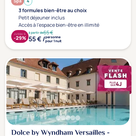
Spa
4
3 formules bien-être au choix
Petit déjeuner inclus
Accès à l'espace bien-être en illimité
65 €
à partir de
JUSQU'À
55 € /
-29%
personne
pour 1 nuit
4J
PLUS
QUE
Dolce by Wyndham Versailles -