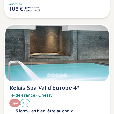
à partir de
109 € /
personne
pour 1 nuit
Relais Spa Val d’Europe
4*
Ile-de-France
-
Chessy
Spa
4.3
3 formules bien-être au choix