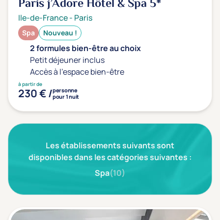
Paris j’Adore Hôtel & Spa
5*
Transports & hébergement
Ile-de-France
-
Paris
Soins sans hébergement
(0)
Spa
Nouveau !
Offre séjour + vol inclus
(0)
2 formules bien-être au choix
Petit déjeuner inclus
Accès à l'espace bien-être
à partir de
230 € /
personne
pour 1 nuit
Les établissements suivants sont
disponibles dans les catégories suivantes :
Spa
(10)