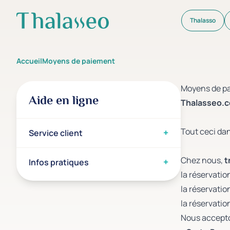
Thalasso
Aller au contenu principal
Accueil
moyens de paiement
Moyens de p
Aide en ligne
Thalasseo.c
Tout ceci dan
Service client
Chez nous,
t
Infos pratiques
la réservation
la réservatio
la réservatio
Nous accepto