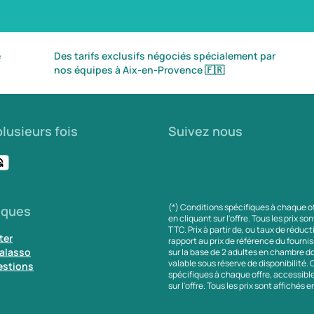
é
Des tarifs exclusifs négociés spécialement par
nos équipes à Aix-en-Provence
🇫🇷
lusieurs fois
Suivez nous
(*) Conditions spécifiques à chaque o
iques
en cliquant sur l'offre. Tous les prix so
TTC. Prix à partir de, ou taux de réduc
ter
rapport au prix de référence du fournis
alasso
sur la base de 2 adultes en chambre do
valable sous réserve de disponibilité.
estions
spécifiques à chaque offre, accessibl
sur l'offre. Tous les prix sont affichés 