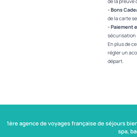
de la preuve 
- Bons Cade
de la carte s
- Paiement e
sécurisation 
En plus de ce
régler un ac
départ.
1ère agence de voyages française de séjours bie
spa, b