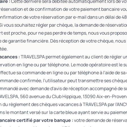
ire :
Cette dernière sera débitée automatiquement lors de vo
éservation et de confirmation de votre paiement bancaire vou
onfirmation de votre réservation par e-mail dans un délai de 4
Si vous souhaitez régler par chèque, la demande de réservation
art est proche, pour ne pas perdre de temps, nous vous prop
ce de garantie financière. Dès réception de votre chèque, nou
tée.
acances :
TRAVELSPA permet également au client de régler 
servation en ligne ou par téléphone. Le mode opératoire est le s
 effectue sa commande en ligne ou par téléphone à l'aide de sa
ommande confirmée, l'utilisateur peut transmettre ses chèques
ommandé avec demande d'avis de réception accompagné de s
RAVELSPA, 560 avenue du Club Hippique, 13090 Aix-en-Proven
n du règlement des chèques vacances à TRAVELSPA par l'ANCV
s le montant versé sur la carte bleue ayant servie au paiemen
ancaire certifié par votre banque :
votre demande de réservat