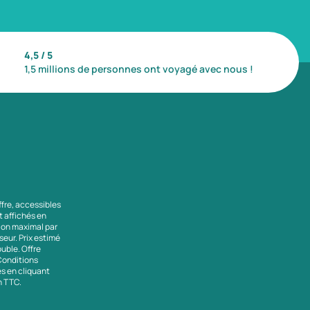
4,5 / 5
1,5 millions de personnes ont voyagé avec nous !
ffre, accessibles
nt affichés en
tion maximal par
seur. Prix estimé
uble. Offre
 Conditions
es en cliquant
en TTC.