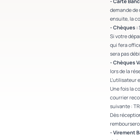
- Carte Banca
demande de r
ensuite, la c
- Chèques :
Si votre dép
qui fera offi
sera pas débi
- Chèques V
lors de la ré
L'utilisateur
Une fois la c
courrier rec
suivante : T
Dès réceptio
rembourseron
- Virement B