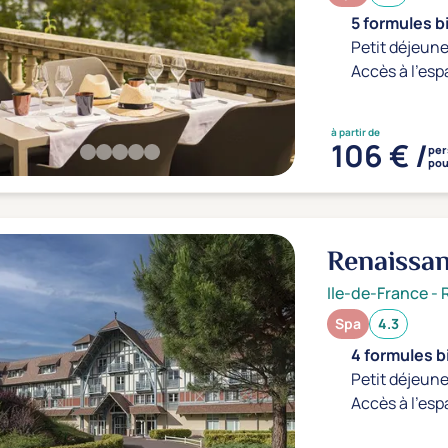
5 formules b
Petit déjeune
Accès à l'esp
à partir de
106 € /
per
pou
Renaissan
Cloud
4*
Ile-de-France
-
Spa
4.3
4 formules b
Petit déjeune
Accès à l'esp