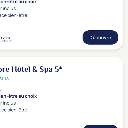
ien-être au choix
r inclus
ace bien-être
Découvrir
rsonne
r 1 nuit
dore Hôtel & Spa
5*
Paris
ien-être au choix
r inclus
ace bien-être