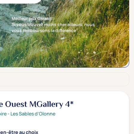
Meilleur prix Garanti :
Si vous trouvez moins cher ailleurs, nous
vous remboursons la différence
Trier par
Nos recommandations en premier
te Ouest MGallery
4*
ire
-
Les Sables d'Olonne
ien-être au choix