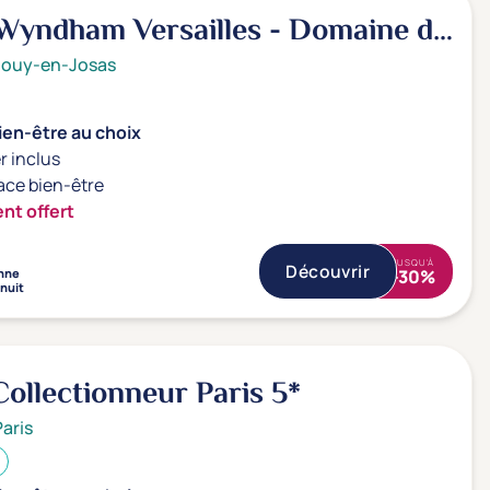
Wyndham Versailles - Domaine du
*
Jouy-en-Josas
ien-être au choix
r inclus
ace bien-être
nt offert
JUSQU'À
Découvrir
nne
-30%
 nuit
Collectionneur Paris
5*
Paris