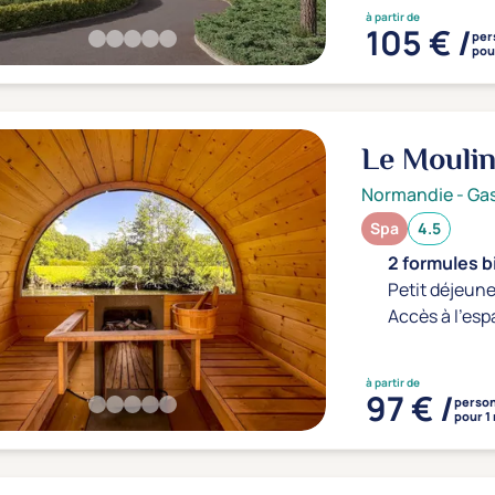
à partir de
105 € /
per
pour
Le Mouli
Normandie
-
Ga
Spa
4.5
2 formules b
Petit déjeune
Accès à l'esp
à partir de
97 € /
perso
pour 1 