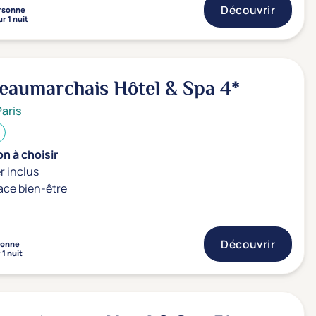
Découvrir
rsonne
r 1 nuit
Beaumarchais Hôtel & Spa
4*
Paris
n à choisir
r inclus
ace bien-être
Découvrir
sonne
 1 nuit