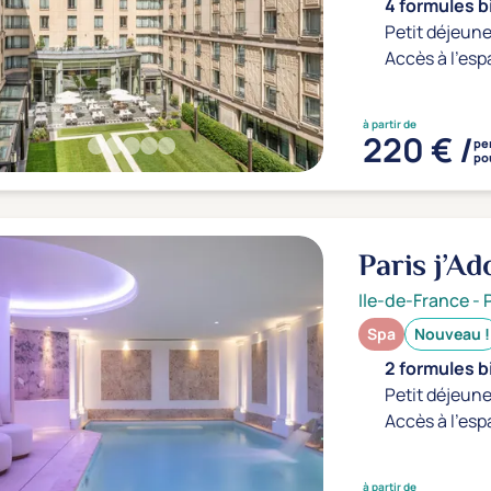
4 formules b
Petit déjeune
Accès à l'esp
à partir de
220 € /
pe
pou
Paris j’A
Ile-de-France
-
Spa
Nouveau !
2 formules b
Petit déjeune
Accès à l'esp
à partir de