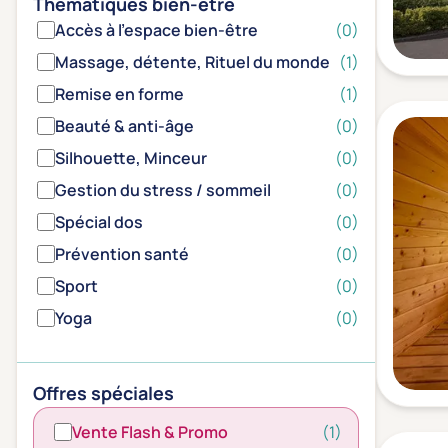
Thématiques bien-être
Accès à l'espace bien-être
(0)
Massage, détente, Rituel du monde
(1)
Remise en forme
(1)
Beauté & anti-âge
(0)
Silhouette, Minceur
(0)
Gestion du stress / sommeil
(0)
Spécial dos
(0)
Prévention santé
(0)
Sport
(0)
Yoga
(0)
Offres spéciales
Vente Flash & Promo
(1)