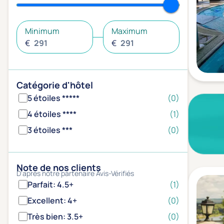
Minimum
Maximum
€
€
Catégorie d'hôtel
5 étoiles *****
(0)
4 étoiles ****
(1)
3 étoiles ***
(0)
Note de nos clients
D'après notre partenaire Avis-Vérifiés
Parfait: 4.5+
(1)
Excellent: 4+
(0)
Très bien: 3.5+
(0)