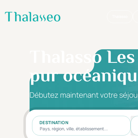
Thalasso
Aller au contenu principal
Thalasso Les 
pur océaniqu
Débutez maintenant votre séjou
DESTINATION