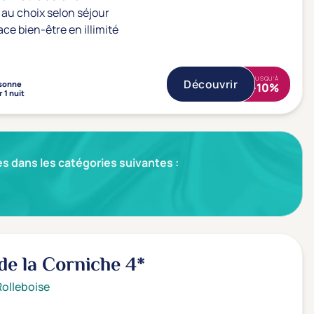
au choix selon séjour
ace bien-être en illimité
JUSQU'À
Découvrir
sonne
-10%
 1 nuit
s dans les catégories suivantes :
de la Corniche
4*
Rolleboise