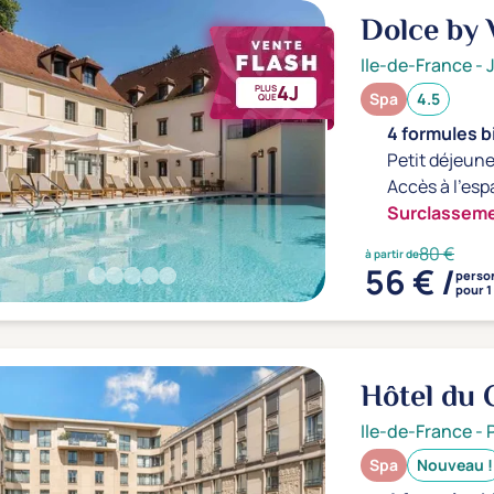
Dolce by 
Montcel
4
Ile-de-France
-
4J
PLUS
Spa
4.5
QUE
4 formules b
Petit déjeune
Accès à l'esp
Surclasseme
80 €
à partir de
56 € /
perso
pour 1
Hôtel du 
Ile-de-France
-
Spa
Nouveau !