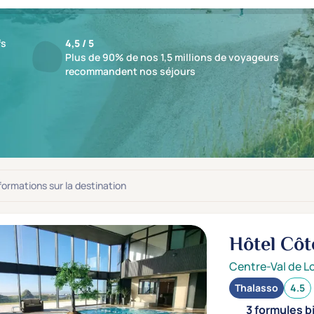
fs
4,5 / 5
Plus de 90% de nos 1,5 millions de voyageurs
recommandent nos séjours
ts : 1 établissements
jusqu'à -10%
nformations sur la destination
Hôtel Cô
Centre-Val de Lo
Thalasso
4.5
3 formules b