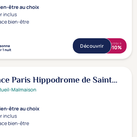
ien-être au choix
r inclus
ace bien-être
JUSQU'À
Découvrir
sonne
-10%
r 1 nuit
ce Paris Hippodrome de Saint
Rueil-Malmaison
ien-être au choix
r inclus
ace bien-être