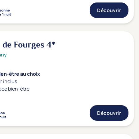
Découvrir
sonne
 1 nuit
n de Fourges
4*
sny
ien-être au choix
r inclus
ace bien-être
Découvrir
nne
nuit