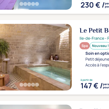
230 € /
pe
pou
Le Petit 
Ile-de-France
-
Spa
Nouveau !
Soin en optio
Petit déjeune
Accès à l'esp
à partir de
147 € /
per
pour