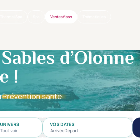
Thermal Spa
Spa
Ventes flash
Thématiques
Sables d’Olonne : 
e !
r
Prévention santé
UNIVERS
VOS DATES
Tout voir
Arrivée
Départ