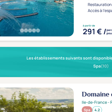
Restauration 
Accès à l'esp
à partir de
291 € /
per
pour
Les établissements suivants sont disponible
Spa
(10)
Domaine 
Ile-de-France
-
Spa
4.2