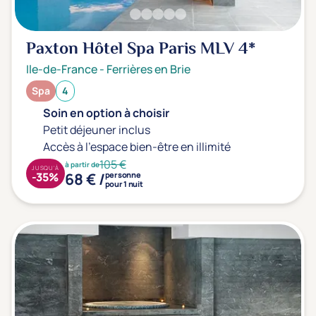
Prévention santé
(0)
Sport
(0)
Paxton Hôtel Spa Paris MLV
4*
Yoga
(0)
Ile-de-France
-
Ferrières en Brie
Spa
4
Offres spéciales
Soin en option à choisir
Vente Flash & Promo
(0)
Petit déjeuner inclus
Accès à l'espace bien-être en illimité
Offres spéciales Solo
(0)
105 €
à partir de
JUSQU'À
68 € /
-35%
personne
pour 1 nuit
Distance de chez vous
Établissements proches de chez moi
Km