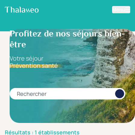
Menu
Aller au contenu principal
Filtrer les résultats
Profitez de nos séjours bien-
être
Fourchette de prix
Prix par personne
Votre séjour
Prévention santé
Minimum
Maximum
€
€
Rechercher
Catégorie d'hôtel
5 étoiles *****
(0)
4 étoiles ****
(1)
Résultats : 1 établissements