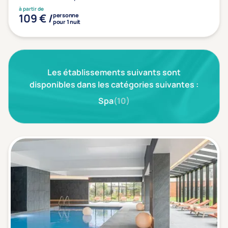
Type de séjour
à partir de
109 € /
personne
pour 1 nuit
Thalasso
Thermal Spa
Spa
(1)
Les établissements suivants sont
disponibles dans les catégories suivantes :
Thématiques bien-être
Spa
(10)
Accès à l'espace bien-être
(1)
Massage, détente, Rituel du monde
(1)
Remise en forme
(0)
Beauté & anti-âge
(1)
Silhouette, Minceur
(0)
Gestion du stress / sommeil
(0)
Spécial dos
(0)