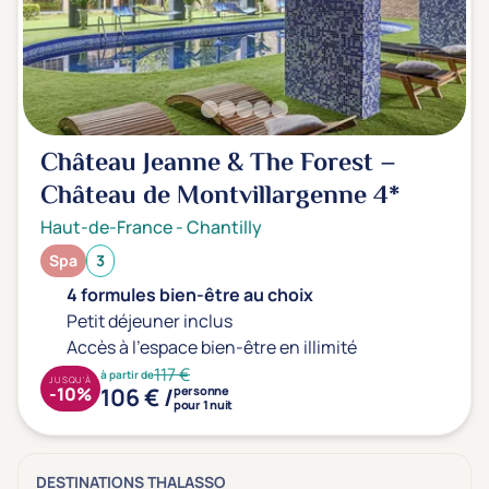
Château Jeanne & The Forest –
Château de Montvillargenne
4*
Haut-de-France
-
Chantilly
Spa
3
4 formules bien-être au choix
Petit déjeuner inclus
Accès à l'espace bien-être en illimité
117 €
à partir de
JUSQU'À
106 € /
-10%
personne
pour 1 nuit
DESTINATIONS THALASSO