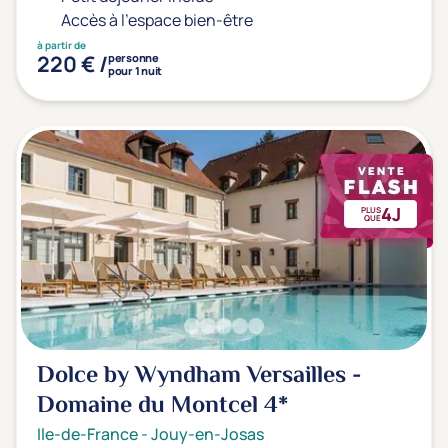
Accès à l'espace bien-être
à partir de
220 € /
personne
pour 1 nuit
4J
PLUS
QUE
Dolce by Wyndham Versailles -
Domaine du Montcel
4*
Ile-de-France
-
Jouy-en-Josas