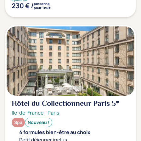
230 € /
personne
pour 1 nuit
Hôtel du Collectionneur Paris
5*
Ile-de-France
-
Paris
Spa
Nouveau !
4 formules bien-être au choix
Petit déjeuner inclus