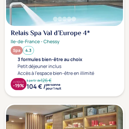
Transports & hébergement
Soins sans hébergement
(0)
Offre séjour + vol inclus
(0)
Relais Spa Val d’Europe
4*
Ile-de-France
-
Chessy
Spa
4.3
3 formules bien-être au choix
Petit déjeuner inclus
Accès à l'espace bien-être en illimité
126 €
à partir de
JUSQU'À
104 € /
-19%
personne
pour 1 nuit