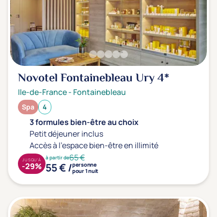
Novotel Fontainebleau Ury
4*
Ile-de-France
-
Fontainebleau
Spa
4
3 formules bien-être au choix
Petit déjeuner inclus
Accès à l'espace bien-être en illimité
65 €
à partir de
JUSQU'À
55 € /
-29%
personne
pour 1 nuit