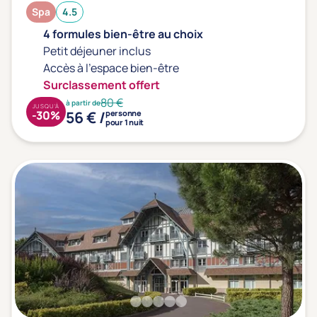
Spa
4.5
4 formules bien-être au choix
Petit déjeuner inclus
Accès à l'espace bien-être
Surclassement offert
80 €
à partir de
JUSQU'À
56 € /
-30%
personne
pour 1 nuit