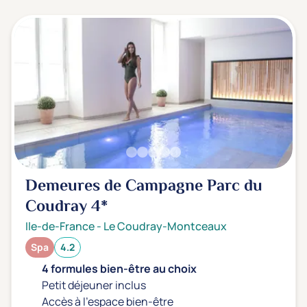
3 étoiles ***
(0)
Note de nos clients
D'après notre partenaire Avis-Vérifiés
Parfait: 4.5+
(0)
Excellent: 4+
(1)
Très bien: 3.5+
(0)
Envie de
Demeures de Campagne Parc du
Bord de mer
(0)
Coudray
4*
Ville
(0)
Ile-de-France
-
Le Coudray-Montceaux
Montagne
(0)
Spa
4.2
Campagne
(1)
4 formules bien-être au choix
Petit déjeuner inclus
Accès à l'espace bien-être