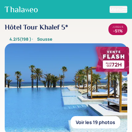
Menu
Aller au contenu principal
Hôtel Tour Khalef 5*
JUSQU'À
-51%
4.2/5
(198
)
Sousse
72H
PLUS
QUE
Voir les 19 photos