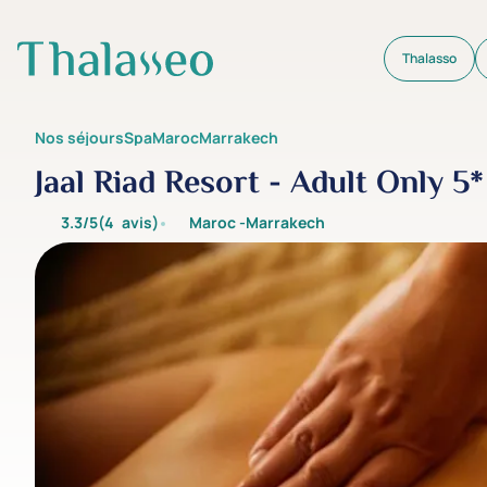
Thalasso
Aller au contenu principal
Nos séjours
Spa
Maroc
Marrakech
Jaal Riad Resort - Adult Only 5*
3.3/5
(4
avis
)
Maroc -
Marrakech