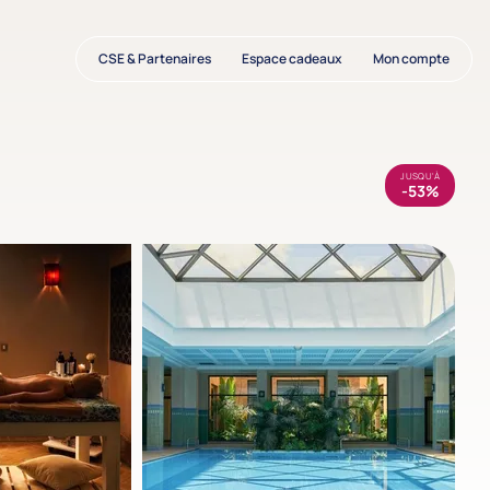
CSE & Partenaires
Espace cadeaux
Mon compte
JUSQU'À
-53%