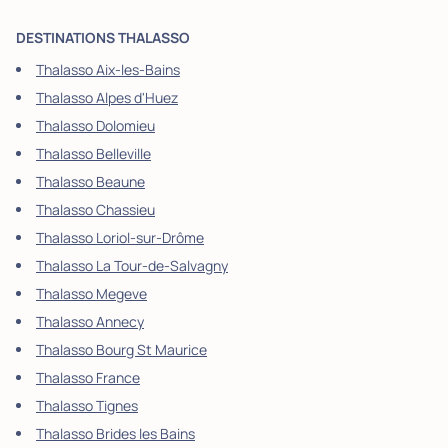
DESTINATIONS THALASSO
Thalasso Aix-les-Bains
Thalasso Alpes d'Huez
Thalasso Dolomieu
Thalasso Belleville
Thalasso Beaune
Thalasso Chassieu
Thalasso Loriol-sur-Drôme
Thalasso La Tour-de-Salvagny
Thalasso Megeve
Thalasso Annecy
Thalasso Bourg St Maurice
Thalasso France
Thalasso Tignes
Thalasso Brides les Bains