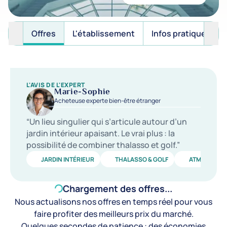
Offres
L'établissement
Infos pratiques
L'AVIS DE L'EXPERT
Marie-Sophie
Acheteuse experte bien-être étranger
“Un lieu singulier qui s’articule autour d’un
jardin intérieur apaisant. Le vrai plus : la
possibilité de combiner thalasso et golf.”
JARDIN INTÉRIEUR
THALASSO & GOLF
ATMOSPHÈRE
Chargement des offres...
Nous actualisons nos offres en temps réel pour vous
faire profiter des meilleurs prix du marché.
Quelques secondes de patience : des économies