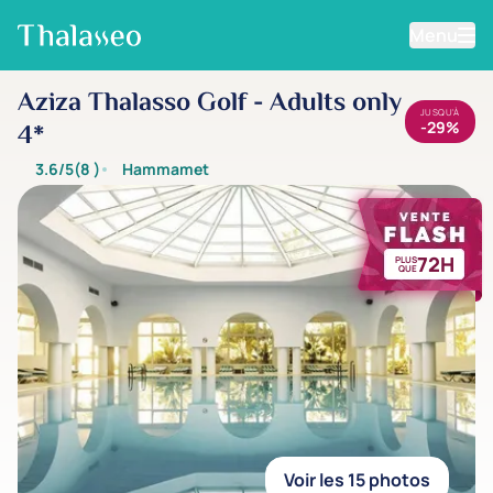
Menu
Aller au contenu principal
Aziza Thalasso Golf - Adults only
JUSQU'À
-29%
4*
3.6/5
(8
)
Hammamet
72H
PLUS
QUE
Voir les 15 photos