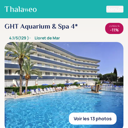
Menu
Aller au contenu principal
GHT Aquarium & Spa 4*
JUSQU'À
-11%
4.1/5
(129
)
Lloret de Mar
Voir les 13 photos