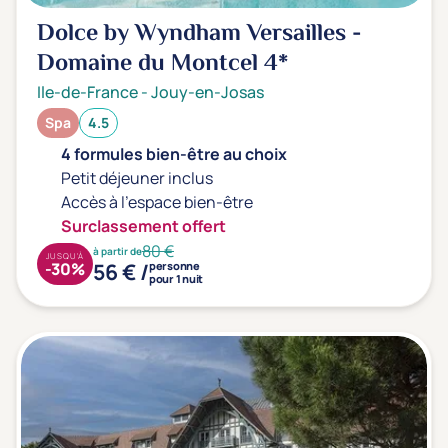
Dolce by Wyndham Versailles -
Domaine du Montcel
4*
Ile-de-France
-
Jouy-en-Josas
Spa
4.5
4 formules bien-être au choix
Petit déjeuner inclus
Accès à l'espace bien-être
Surclassement offert
80 €
à partir de
JUSQU'À
56 € /
-30%
personne
pour 1 nuit