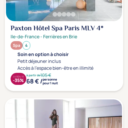
Type de séjour
Thalasso
Thermal Spa
Spa
Paxton Hôtel Spa Paris MLV
4*
Ile-de-France
-
Ferrières en Brie
Spa
4
Thématiques bien-être
Soin en option à choisir
Accès à l'espace bien-être
(0)
Petit déjeuner inclus
Massage, détente, Rituel du monde
(0)
Accès à l'espace bien-être en illimité
105 €
Remise en forme
(0)
à partir de
JUSQU'À
68 € /
-35%
personne
pour 1 nuit
Beauté & anti-âge
(0)
Silhouette, Minceur
(0)
Gestion du stress / sommeil
(0)
Spécial dos
(0)
Prévention santé
(0)