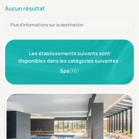
3 étoiles ***
(0)
Aucun résultat
Note de nos clients
Plus d'informations sur la destination
D'après notre partenaire Avis-Vérifiés
Parfait: 4.5+
(0)
Excellent: 4+
(0)
Les établissements suivants sont
Très bien: 3.5+
(0)
disponibles dans les catégories suivantes :
Spa
(10)
Envie de
Bord de mer
(0)
Ville
(0)
Montagne
(0)
Campagne
(0)