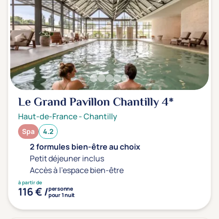
Le Grand Pavillon Chantilly
4*
Haut-de-France
-
Chantilly
Spa
4.2
2 formules bien-être au choix
Petit déjeuner inclus
Accès à l'espace bien-être
à partir de
116 € /
personne
pour 1 nuit