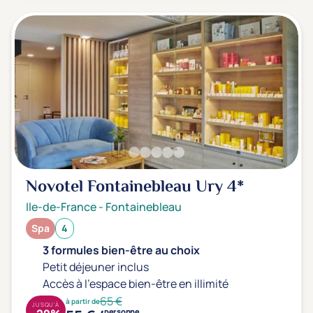
Novotel Fontainebleau Ury
4*
Ile-de-France
-
Fontainebleau
Spa
4
3 formules bien-être au choix
Petit déjeuner inclus
Accès à l'espace bien-être en illimité
65 €
à partir de
JUSQU'À
personne