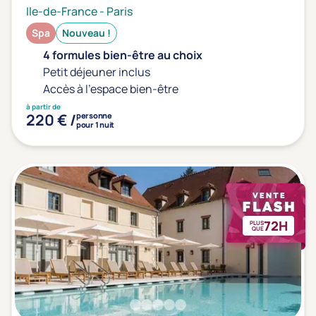
Ile-de-France
-
Paris
Spa
Nouveau !
4 formules bien-être au choix
Petit déjeuner inclus
Accès à l'espace bien-être
à partir de
220 € /
personne
pour 1 nuit
72H
PLUS
QUE