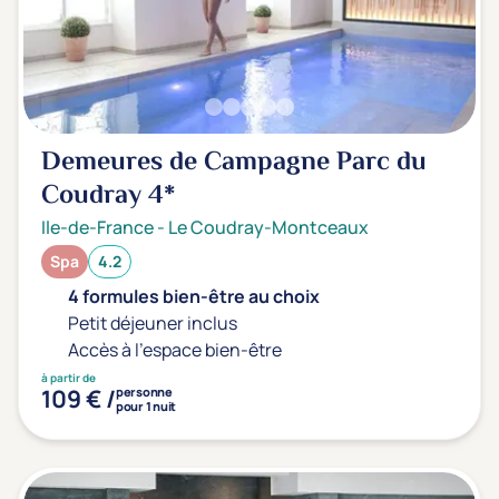
Sport
(0)
Yoga
(0)
Offres spéciales
Demeures de Campagne Parc du
Vente Flash & Promo
(0)
Coudray
4*
Offres spéciales Solo
(0)
Ile-de-France
-
Le Coudray-Montceaux
Spa
4.2
4 formules bien-être au choix
Distance de chez vous
Petit déjeuner inclus
Établissements proches de chez moi
Accès à l'espace bien-être
à partir de
Km
109 € /
personne
pour 1 nuit