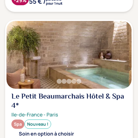
55 € /
-29%
pour 1 nuit
Le Petit Beaumarchais Hôtel & Spa
4*
Ile-de-France
-
Paris
Spa
Nouveau !
Soin en option à choisir