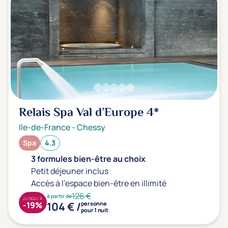
Transports & hébergement
Soins sans hébergement
(0)
Offre séjour + vol inclus
(0)
Relais Spa Val d’Europe
4*
Ile-de-France
-
Chessy
Spa
4.3
3 formules bien-être au choix
Petit déjeuner inclus
Accès à l'espace bien-être en illimité
126 €
à partir de
JUSQU'À
104 € /
-19%
personne
pour 1 nuit