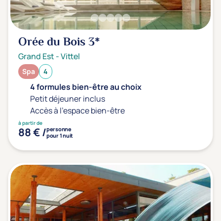
Transports & hébergement
Soins sans hébergement
(1)
Orée du Bois
3*
Offre séjour + vol inclus
(0)
Grand Est
-
Vittel
Spa
4
4 formules bien-être au choix
Petit déjeuner inclus
Accès à l'espace bien-être
à partir de
88 € /
personne
pour 1 nuit