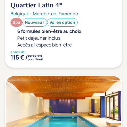
Quartier Latin
4*
Belgique
-
Marche-en-Famenne
Spa
Nouveau !
Vol en option
6 formules bien-être au choix
Petit déjeuner inclus
Accès à l'espace bien-être
à partir de
115 € /
personne
pour 1 nuit