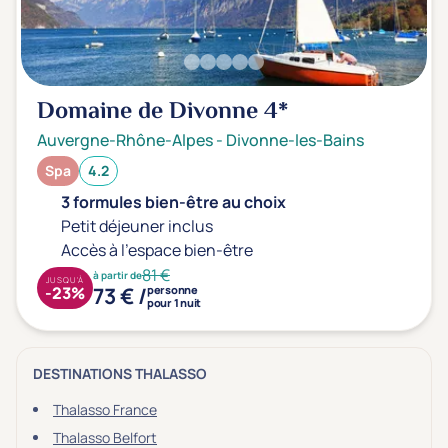
Domaine de Divonne
4*
Auvergne-Rhône-Alpes
-
Divonne-les-Bains
Spa
4.2
3 formules bien-être au choix
Petit déjeuner inclus
Accès à l'espace bien-être
81 €
à partir de
JUSQU'À
73 € /
-23%
personne
pour 1 nuit
DESTINATIONS THALASSO
Thalasso France
Thalasso Belfort