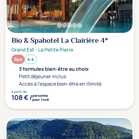
Bio & Spahotel La Clairière
4*
Grand Est
-
La Petite Pierre
Spa
4.4
3 formules bien-être au choix
Petit déjeuner inclus
Accès à l'espace bien-être en illimité
à partir de
108 € /
personne
pour 1 nuit