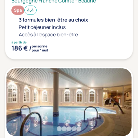
Bourgogne Franche Comté
-
Beaune
Spa
4.4
3 formules bien-être au choix
Petit déjeuner inclus
Accès à l'espace bien-être
à partir de
186 € /
personne
pour 1 nuit