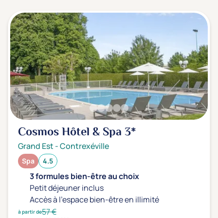
3 étoiles ***
(2)
Note de nos clients
D'après notre partenaire Avis-Vérifiés
Parfait: 4.5+
(2)
Excellent: 4+
(0)
Très bien: 3.5+
(0)
Envie de
Cosmos Hôtel & Spa
3*
Bord de mer
(0)
Grand Est
-
Contrexéville
Ville
(0)
Spa
4.5
Montagne
(1)
3 formules bien-être au choix
Campagne
(1)
Petit déjeuner inclus
Accès à l'espace bien-être en illimité
57 €
à partir de