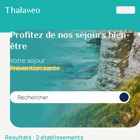
Menu
Aller au contenu principal
Filtrer les résultats
Profitez de nos séjours bien-
être
Fourchette de prix
Prix par personne
Votre séjour
Prévention santé
Minimum
Maximum
€
€
Rechercher
Catégorie d'hôtel
5 étoiles *****
(0)
4 étoiles ****
(0)
Résultats : 2 établissements