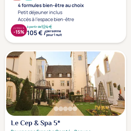
4 formules bien-être au choix
Petit déjeuner inclus
Accès à l'espace bien-être
124 €
à partir de
JUSQU'À
105 € /
-15%
personne
pour 1 nuit
Le Cep & Spa
5*