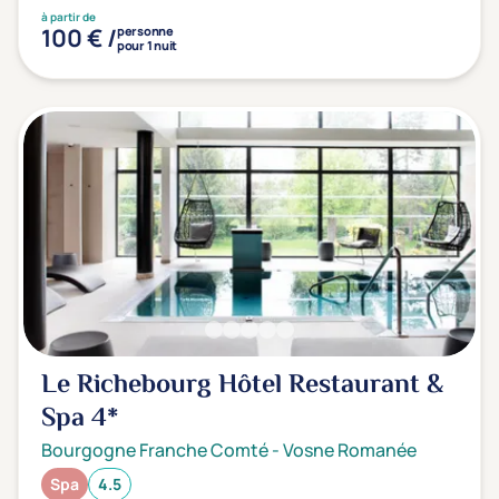
à partir de
100 € /
personne
pour 1 nuit
Le Richebourg Hôtel Restaurant &
Spa
4*
Bourgogne Franche Comté
-
Vosne Romanée
Spa
4.5