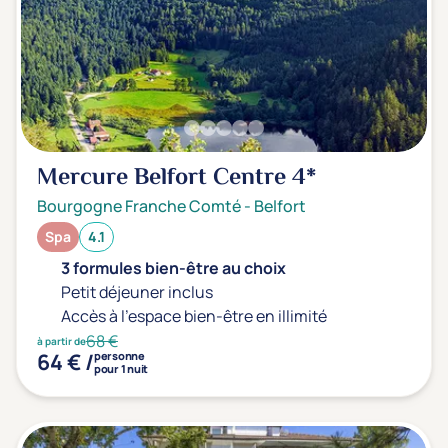
Mercure Belfort Centre
4*
Bourgogne Franche Comté
-
Belfort
Spa
4.1
3 formules bien-être au choix
Petit déjeuner inclus
Accès à l'espace bien-être en illimité
68 €
à partir de
64 € /
personne
pour 1 nuit