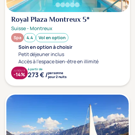
Royal Plaza Montreux
5*
Suisse
-
Montreux
Spa
4.4
Vol en option
Soin en option à choisir
Petit déjeuner inclus
Accès à l'espace bien-être en illimité
à partir de
JUSQU'À
273 € /
personne
-14%
pour 2 nuits