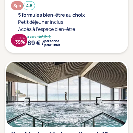
Spa
4.5
5 formules bien-être au choix
Petit déjeuner inclus
Accès à l'espace bien-être
98 €
à partir de
JUSQU'À
89 € /
-39%
personne
pour 1 nuit