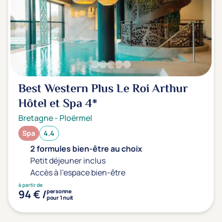
Transports & hébergement
Soins sans hébergement
(0)
Offre séjour + vol inclus
(0)
Best Western Plus Le Roi Arthur
Hôtel et Spa
4*
Bretagne
-
Ploërmel
Spa
4.4
2 formules bien-être au choix
Petit déjeuner inclus
Accès à l'espace bien-être
à partir de
94 € /
personne
pour 1 nuit