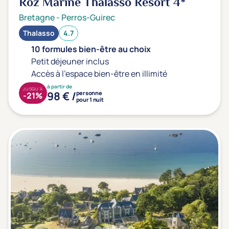
Roz Marine Thalasso Resort
4*
Bretagne
-
Perros-Guirec
Thalasso
4.7
10 formules bien-être au choix
Petit déjeuner inclus
Accès à l'espace bien-être en illimité
à partir de
JUSQU'À
98 € /
personne
-21%
pour 1 nuit