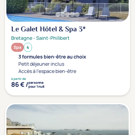
Le Galet Hôtel & Spa
3*
Bretagne
-
Saint-Philibert
Spa
4
3 formules bien-être au choix
Petit déjeuner inclus
Accès à l'espace bien-être
à partir de
86 € /
personne
pour 1 nuit