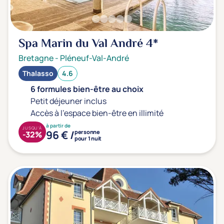
Type de séjour
Spa Marin du Val André
4*
Thalasso
Thermal Spa
Spa
Bretagne
-
Pléneuf-Val-André
Thalasso
4.6
Thématiques bien-être
6 formules bien-être au choix
Accès à l'espace bien-être
(0)
Petit déjeuner inclus
Accès à l'espace bien-être en illimité
Massage, détente, Rituel du monde
(0)
à partir de
JUSQU'À
Remise en forme
(0)
96 € /
personne
-32%
pour 1 nuit
Beauté & anti-âge
(0)
Silhouette, Minceur
(0)
Gestion du stress / sommeil
(0)
Spécial dos
(0)
Prévention santé
(0)