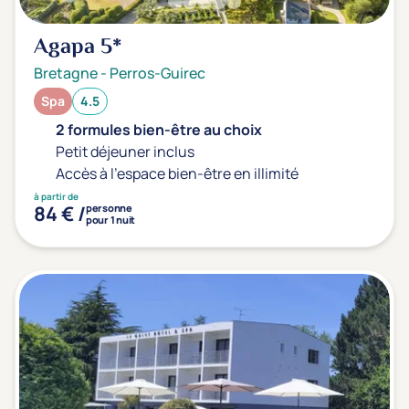
Agapa
5*
Bretagne
-
Perros-Guirec
Spa
4.5
2 formules bien-être au choix
Petit déjeuner inclus
Accès à l'espace bien-être en illimité
à partir de
84 € /
personne
pour 1 nuit