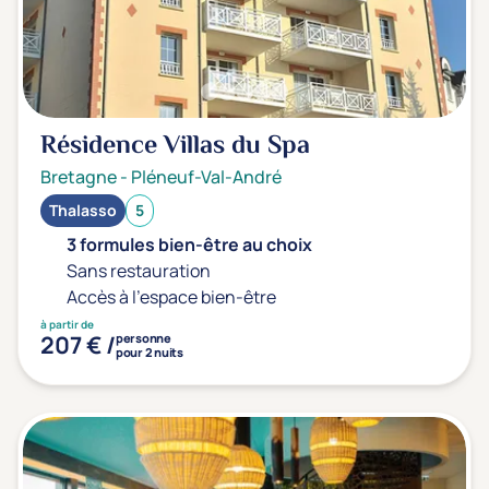
Sport
(0)
Yoga
(0)
Longévité
(0)
Résidence Villas du Spa
Offres spéciales
Bretagne
-
Pléneuf-Val-André
Vente Flash & Promo
(0)
Thalasso
5
Offres spéciales Solo
(0)
3 formules bien-être au choix
Sans restauration
Accès à l'espace bien-être
à partir de
Distance de chez vous
207 € /
personne
pour 2 nuits
Établissements proches de chez moi
Km