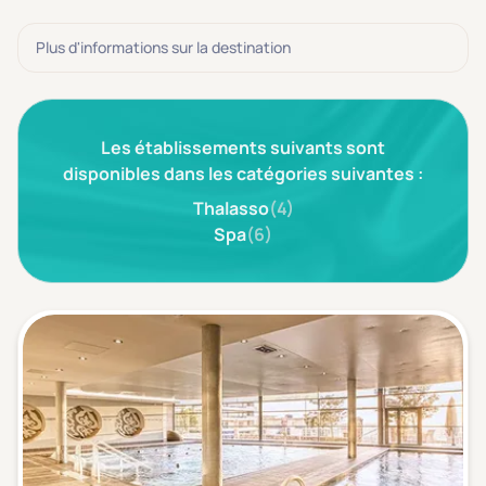
3 étoiles ***
(0)
Plus d'informations sur la destination
Note de nos clients
D'après notre partenaire Avis-Vérifiés
Parfait: 4.5+
(0)
Les établissements suivants sont
Excellent: 4+
(0)
disponibles dans les catégories suivantes :
Très bien: 3.5+
(0)
Thalasso
(4)
Spa
(6)
Envie de
Bord de mer
(0)
Ville
(0)
Montagne
(0)
Campagne
(0)