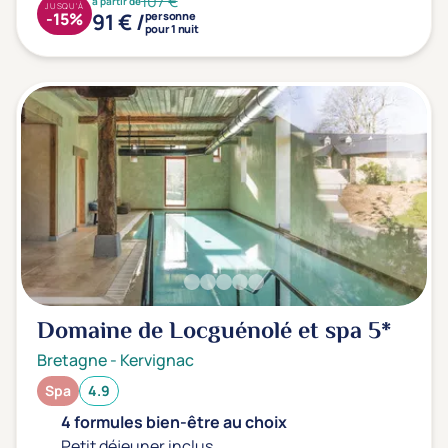
107 €
à partir de
JUSQU'À
91 € /
-15%
personne
pour 1 nuit
Domaine de Locguénolé et spa
5*
Bretagne
-
Kervignac
Spa
4.9
4 formules bien-être au choix
Petit déjeuner inclus