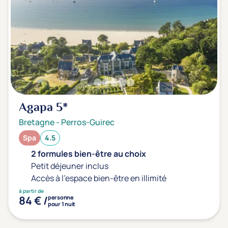
Agapa
5*
Bretagne
-
Perros-Guirec
Spa
4.5
2 formules bien-être au choix
Petit déjeuner inclus
Accès à l'espace bien-être en illimité
à partir de
84 € /
personne
pour 1 nuit