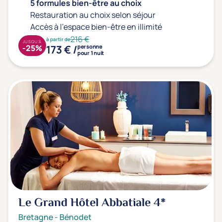
Type de séjour
5 formules bien-être au choix
Restauration au choix selon séjour
Accès à l'espace bien-être en illimité
216 €
à partir de
Thalasso
Thermal Spa
Spa
JUSQU'À
173 € /
-25%
personne
pour 1 nuit
(3)
Thématiques bien-être
Accès à l'espace bien-être
(0)
Massage, détente, Rituel du monde
(2)
Remise en forme
(3)
Beauté & anti-âge
(1)
Silhouette, Minceur
(1)
Gestion du stress / sommeil
(1)
Le Grand Hôtel Abbatiale
4*
Spécial dos
(0)
Bretagne
-
Bénodet