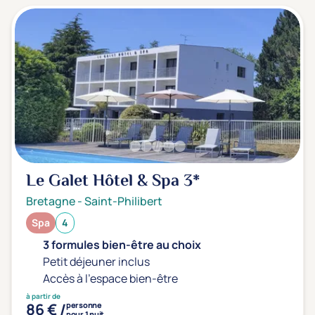
Le Galet Hôtel & Spa
3*
Bretagne
-
Saint-Philibert
Spa
4
3 formules bien-être au choix
Petit déjeuner inclus
Accès à l'espace bien-être
à partir de
86 € /
personne
pour 1 nuit