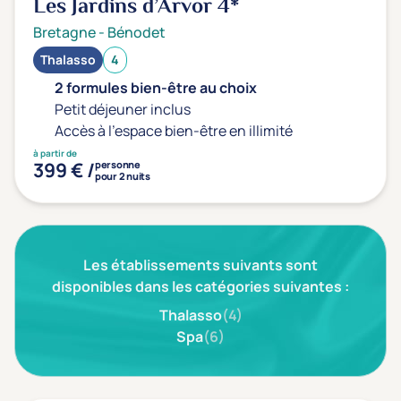
Les Jardins d’Arvor
4*
Transports & hébergement
Bretagne
-
Bénodet
Soins sans hébergement
(1)
Thalasso
4
Offre séjour + vol inclus
(0)
2 formules bien-être au choix
Petit déjeuner inclus
Accès à l'espace bien-être en illimité
à partir de
399 € /
personne
pour 2 nuits
Les établissements suivants sont
disponibles dans les catégories suivantes :
Thalasso
(4)
Spa
(6)