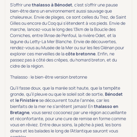
S’offrir une
thalasso à Bénodet
, c’est s’offrir une pause
bien-être dans un environnement aussi sauvage que
chaleureux. Envie de plages, ce sont celles du Trez, de Saint
Gilles ou encore du Coq qui s’étendent à vos pieds. Envie de
marche, lancez-vous le long des 13km de la Boucle des
Corniches, entre l’Anse de Penfoul, la rivière Odet, et la
lagune du Letty-La Mer Blanche. Envie de découvertes,
rendez-vous au Musée de la Mer ou sur les Iles Glénan pour
explorer ces merveilles de la
côte bretonne
. Enfin, ne
passez pas à côté des crêpes, du homard breton, et du
cidre de la région.
Thalasso : le bien-être version bretonne
Qu’il fasse doux, que la marée soit haute, que la tempête
gronde, qu’il pleuve ou que le soleil soit de sortie,
Bénodet
et
le Finistère
se découvrent toute l’année, car les
bienfaits de la mer ne s’arrêtent jamais! En
thalasso en
Bretagne
, vous serez cocoonez par une région accueillante
et réconfortante, pour une cure de remise en forme comme
vous en rêviez. Entre deux soins, la pêche à pied, les bons
diners et les balades le long de l’Atlantique sauront vous
combler.