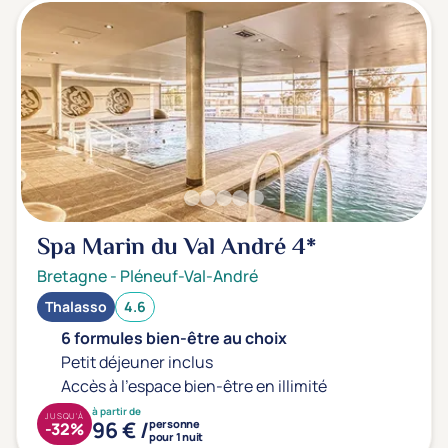
Spa Marin du Val André
4*
Bretagne
-
Pléneuf-Val-André
Thalasso
4.6
6 formules bien-être au choix
Petit déjeuner inclus
Accès à l'espace bien-être en illimité
à partir de
JUSQU'À
96 € /
personne
-32%
pour 1 nuit