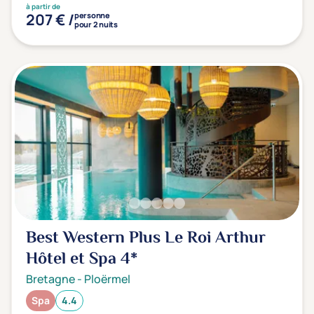
à partir de
207 € /
personne
pour 2 nuits
Best Western Plus Le Roi Arthur
Hôtel et Spa
4*
Bretagne
-
Ploërmel
Spa
4.4