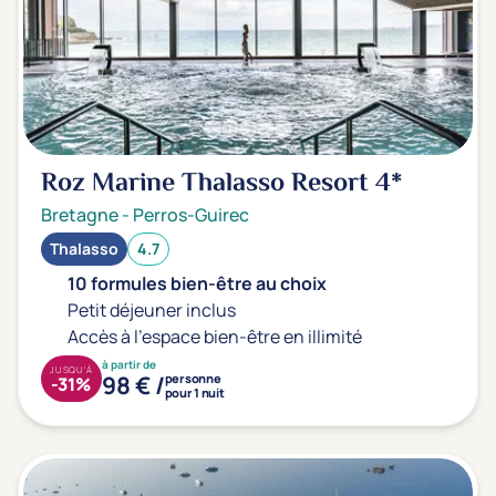
Roz Marine Thalasso Resort
4*
Bretagne
-
Perros-Guirec
Thalasso
4.7
10 formules bien-être au choix
Petit déjeuner inclus
Accès à l'espace bien-être en illimité
à partir de
JUSQU'À
98 € /
personne
-31%
pour 1 nuit