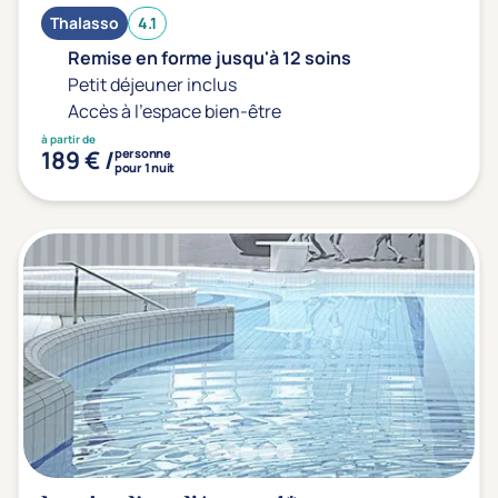
Prévention santé
(0)
Thalasso
4.1
Sport
(0)
Remise en forme jusqu'à 12 soins
Yoga
(0)
Petit déjeuner inclus
Accès à l'espace bien-être
à partir de
Offres spéciales
189 € /
personne
pour 1 nuit
Vente Flash & Promo
(1)
Offres spéciales Solo
(0)
Distance de chez vous
Établissements proches de chez moi
Km