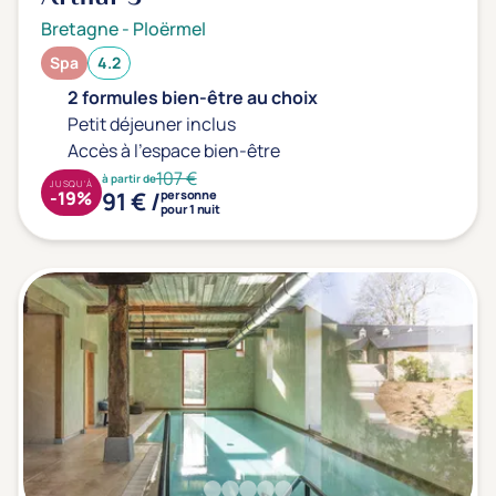
Bretagne
-
Ploërmel
Spa
4.2
2 formules bien-être au choix
Petit déjeuner inclus
Accès à l'espace bien-être
107 €
à partir de
JUSQU'À
91 € /
-19%
personne
pour 1 nuit