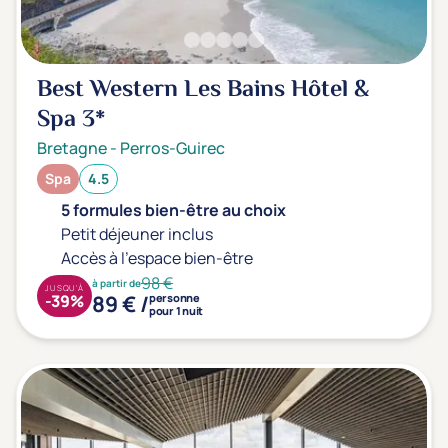
Best Western Les Bains Hôtel &
Spa
3*
Bretagne
-
Perros-Guirec
Spa
4.5
5 formules bien-être au choix
Petit déjeuner inclus
Accès à l'espace bien-être
98 €
à partir de
JUSQU'À
89 € /
-39%
personne
pour 1 nuit