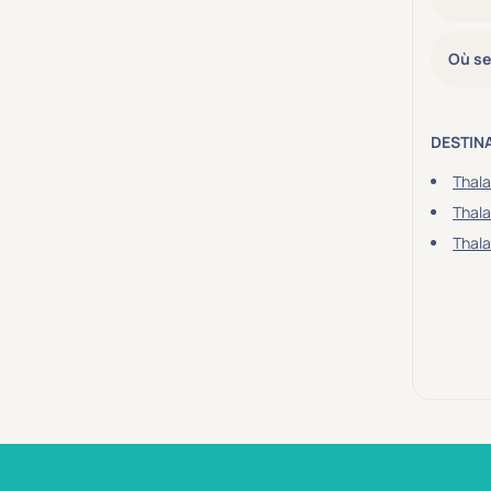
Où se
DESTIN
Thala
Thala
Thala