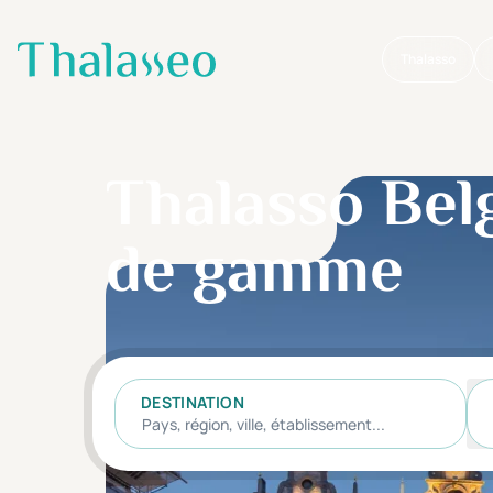
Thalasso
Aller au contenu principal
Thalasso Belg
de gamme
DESTINATION