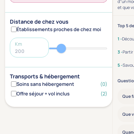
d''un mo
et que v
Distance de chez vous
Top 5 de
Établissements proches de chez moi
Découv
Km
Partir
Savou
Transports & hébergement
Questio
Soins sans hébergement
(0)
Offre séjour + vol inclus
(2)
Que f
Que v
Quand