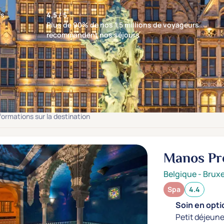
fs
4,5 / 5
Plus de 90% de nos 1,5 millions de voyageurs
recommandent nos séjours
ts : 3 établissements
nformations sur la destination
Manos Pr
Belgique
-
Bruxe
Spa
4.4
Soin en optio
Petit déjeune