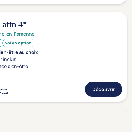
Latin
4*
he-en-Famenne
Vol en option
ien-être au choix
r inclus
ace bien-être
Découvrir
onne
1 nuit