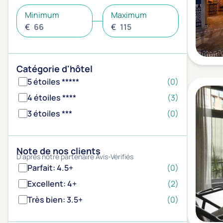
Minimum
Maximum
€
€
Catégorie d'hôtel
5 étoiles *****
(0)
4 étoiles ****
(3)
3 étoiles ***
(0)
Note de nos clients
D'après notre partenaire Avis-Vérifiés
Parfait: 4.5+
(0)
Excellent: 4+
(2)
Très bien: 3.5+
(0)