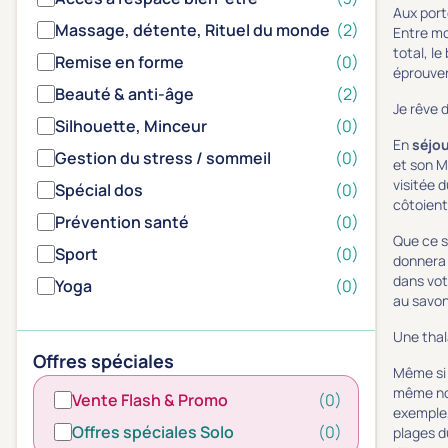
Aux port
Massage, détente, Rituel du monde
(2)
Entre mo
total, l
Remise en forme
(0)
éprouver
Beauté & anti-âge
(2)
Je rêve 
Silhouette, Minceur
(0)
En
séjou
Gestion du stress / sommeil
(0)
et son M
visitée 
Spécial dos
(0)
côtoient
Prévention santé
(0)
Que ce s
Sport
(0)
donnera 
dans vot
Yoga
(0)
au savon
Une thal
Offres spéciales
Même si l
même nom
Vente Flash & Promo
(0)
exemple,
Offres spéciales Solo
(0)
plages d