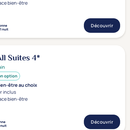
ace bien-être
Découvrir
onne
1 nuit
All Suites
4*
ain
en option
ien-être au choix
r inclus
ace bien-être
Découvrir
nne
 nuit