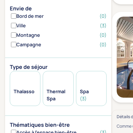
Envie de
Bord de mer
(0)
Ville
(3)
Montagne
(0)
Campagne
(0)
Type de séjour
Thalasso
Thermal
Spa
Spa
(3)
Détails 
Thématiques bien-être
Comme un
Accès à l'espace bien-être
(3)