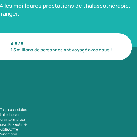
 les meilleures prestations de thalassothérapie,
ranger.
4,5 / 5
1,5 millions de personnes ont voyagé avec nous !
ffre, accessibles
nt affichés en
tion maximal par
seur. Prix estimé
uble. Offre
 Conditions