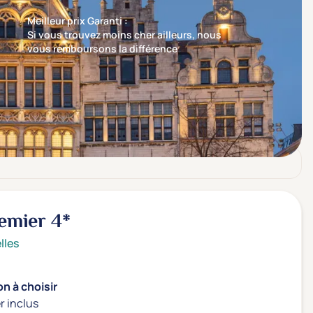
Meilleur prix Garanti :
Si vous trouvez moins cher ailleurs, nous
vous remboursons la différence
Trier par
Nos recommandations en premier
emier
4*
lles
n à choisir
r inclus