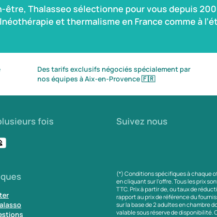
n-être, Thalasseo sélectionne pour vous depuis 2004
alnéothérapie et thermalisme en France comme à l’ét
é
Des tarifs exclusifs négociés spécialement par
nos équipes à Aix-en-Provence
🇫🇷
lusieurs fois
Suivez nous
(*) Conditions spécifiques à chaque o
iques
en cliquant sur l'offre. Tous les prix so
TTC. Prix à partir de, ou taux de réduc
ter
rapport au prix de référence du fournis
alasso
sur la base de 2 adultes en chambre do
valable sous réserve de disponibilité.
estions