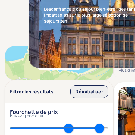
Leader français du séjour bien-être : des tari
imbattables sur la plus large sélection de
séjours zen
Résulta
Voir sur la carte
Plus d'i
Filtrer les résultats
Réinitialiser
Fourchette de prix
Prix par personne