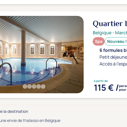
Quartier 
Belgique
-
Marc
Spa
Nouveau !
6 formules b
Petit déjeune
Accès à l'esp
à partir de
115 € /
pers
pour 
de la destination
e envie de thalasso en Belgique