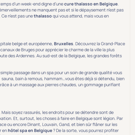
temps d’un week-end digne d’une
cure thalasso en Belgique
.
 émerveillements ne manquent pas et si le dépaysement n’est pas
à. Ce n’est pas une
thalasso
qui vous attend, mais vous en
capitale belge et européenne,
Bruxelles
. Découvrez la Grand-Place
canaux de Bruges pour apprécier le charme de la ville la plus
oute des Ardennes. Au sud-est de la Belgique, les grandes forêts
n simple passage dans un spa pour un soin de grande qualité vous
e, sauna, bain à remous, hammam…vous êtes déjà si détendu, bien
râce à un massage aux pierres chaudes, un gommage purifiant
. Mais soyez rassurés, les endroits pour se détendre sont de
ion. Et, surtout, les choses à faire en Belgique sont légion. Par
ce ou encore Dinant, Louvain, Gand, et bien sûr flâner sur les
er en
hôtel spa en Belgique
? De la sorte, vous pourrez profiter