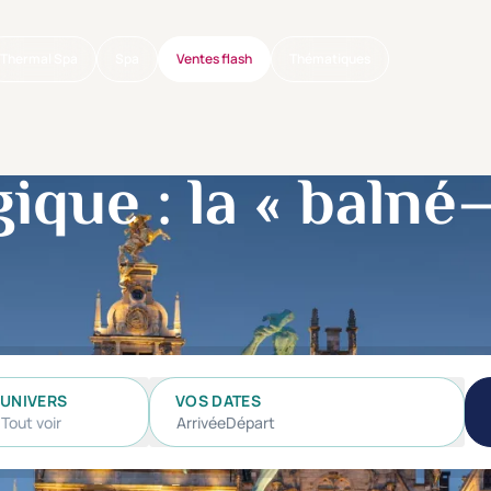
Thermal Spa
Spa
Ventes flash
Thématiques
ique : la « balné
UNIVERS
VOS DATES
Tout voir
Arrivée
Départ