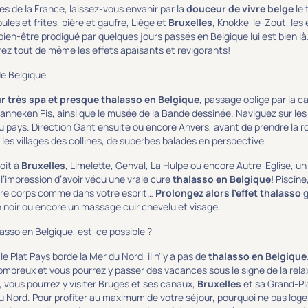
es de la France, laissez-vous envahir par la
douceur de vivre belge
le 
ules et frites, bière et gaufre, Liège et
Bruxelles
, Knokke-le-Zout, les
e bien-être prodigué par quelques jours passés en Belgique lui est bien l
ez tout de même les effets apaisants et revigorants!
de Belgique
r très spa et presque thalasso en Belgique
, passage obligé par la 
anneken Pis, ainsi que le musée de la Bande dessinée. Naviguez sur les 
du pays. Direction Gant ensuite ou encore Anvers, avant de prendre la r
 les villages des collines, de superbes balades en perspective.
oit à
Bruxelles
, Limelette, Genval, La Hulpe ou encore Autre-Eglise, u
l’impression d’avoir vécu une vraie cure
thalasso en Belgique
! Piscin
re corps comme dans votre esprit…
Prolongez alors l’effet thalasso
g
 noir ou encore un massage cuir chevelu et visage.
asso en Belgique, est-ce possible ?
e Plat Pays borde la Mer du Nord, il n''y a pas de
thalasso en Belgique
breux et vous pourrez y passer des vacances sous le signe de la relaxat
 vous pourrez y visiter Bruges et ses canaux,
Bruxelles
et sa Grand-Pla
u Nord. Pour profiter au maximum de votre séjour, pourquoi ne pas log