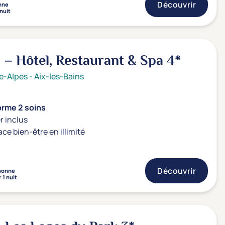
Découvrir
nne
 nuit
a – Hôtel, Restaurant & Spa
4*
e-Alpes
-
Aix-les-Bains
orme 2 soins
r inclus
ace bien-être en illimité
Découvrir
sonne
 1 nuit