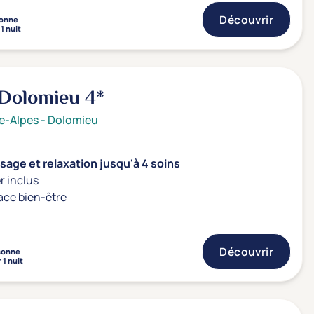
Découvrir
onne
1 nuit
Dolomieu
4*
e-Alpes
-
Dolomieu
age et relaxation jusqu'à 4 soins
r inclus
ace bien-être
Découvrir
sonne
 1 nuit