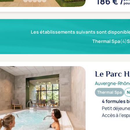
186 € /
pour
Les établissements suivants sont disponible
Thermal Spa
(4)
S
Le Parc H
Auvergne-Rhôn
Thermal Spa
N
4 formules b
Petit déjeune
Accès à l'esp