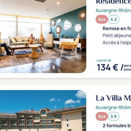
Résidence
Auvergne-Rhôn
Spa
4.2
Remise en f
Petit déjeune
Accès à l'esp
à partir de
134 € /
per
pour
La Villa 
Auvergne-Rhôn
Spa
3.9
2 formules b