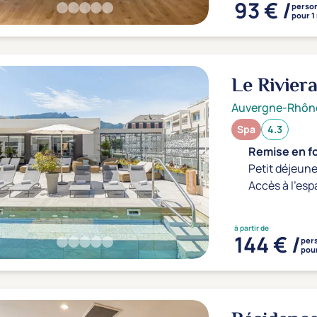
93 € /
perso
pour 1
Le Rivier
Auvergne-Rhôn
Spa
4.3
Remise en f
Petit déjeune
Accès à l'esp
à partir de
144 € /
per
pour