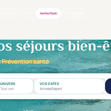
Thermal Spa
Spa
Ventes flash
Thématiques
os séjours bien-ê
r
Prévention santé
UNIVERS
VOS DATES
Tout voir
Arrivée
Départ