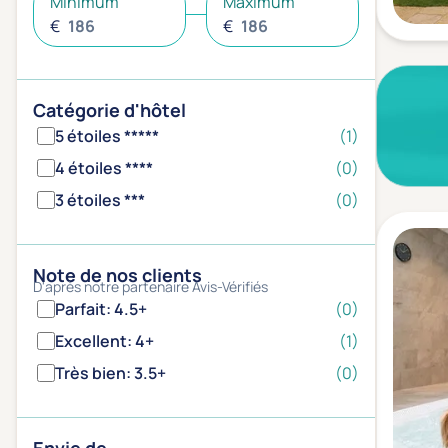
Minimum
Maximum
€
€
Catégorie d'hôtel
5 étoiles *****
(1)
4 étoiles ****
(0)
3 étoiles ***
(0)
Note de nos clients
D'après notre partenaire Avis-Vérifiés
Parfait: 4.5+
(0)
Excellent: 4+
(1)
Très bien: 3.5+
(0)