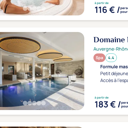
à partir de
116 € /
pers
pour 
Domaine 
Auvergne-Rhôn
Spa
4.4
Formule mass
Petit déjeune
Accès à l'esp
à partir de
183 € /
per
pour