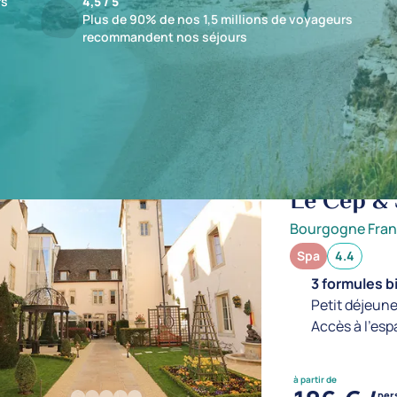
fs
4,5 / 5
Plus de 90% de nos 1,5 millions de voyageurs
recommandent nos séjours
ts : 1 établissements
Le Cep &
Bourgogne Fra
Spa
4.4
3 formules b
Petit déjeune
Accès à l'esp
à partir de
per