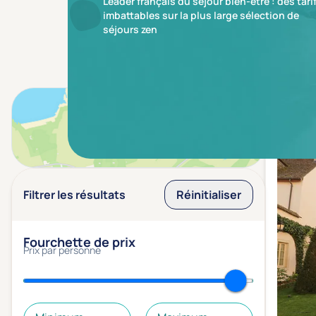
Leader français du séjour bien-être : des tari
imbattables sur la plus large sélection de
séjours zen
Résulta
Voir sur la carte
Filtrer les résultats
Réinitialiser
Fourchette de prix
Prix par personne