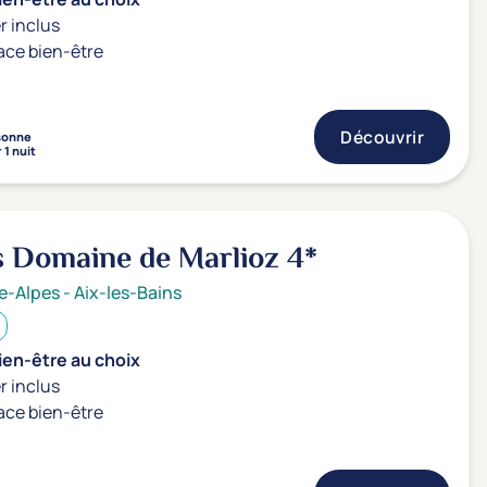
r inclus
ace bien-être
Découvrir
sonne
 1 nuit
es Domaine de Marlioz
4*
e-Alpes
-
Aix-les-Bains
ien-être au choix
r inclus
ace bien-être