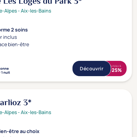
 Les Loges du Park
3*
e-Alpes
-
Aix-les-Bains
orme 2 soins
r inclus
ace bien-être
JUSQU'À
Découvrir
sonne
-25%
 1 nuit
Marlioz
3*
e-Alpes
-
Aix-les-Bains
ien-être au choix