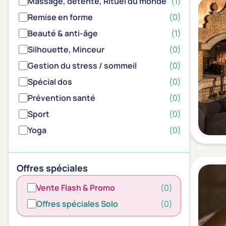
Massage, détente, Rituel du monde
(1)
Remise en forme
(0)
Beauté & anti-âge
(1)
Silhouette, Minceur
(0)
Gestion du stress / sommeil
(0)
Spécial dos
(0)
Prévention santé
(0)
Sport
(0)
Yoga
(0)
Offres spéciales
Vente Flash & Promo
(0)
Offres spéciales Solo
(0)