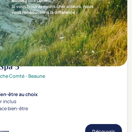
Meilleur prix Garanti :
Si vous trouvez moins cher ailleurs, nous
vous remboursons la différence
Trier par
Nos recommandations en premier
 Spa
5*
nche Comté
-
Beaune
ien-être au choix
r inclus
ace bien-être
Découvrir
sonne