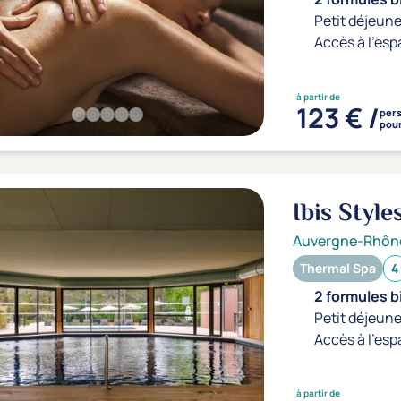
Petit déjeune
Accès à l'esp
à partir de
123 € /
per
pour
Ibis Styl
Auvergne-Rhôn
Thermal Spa
4
2 formules b
Petit déjeune
Accès à l'esp
à partir de