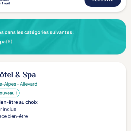
 1 nuit
s dans les catégories suivantes :
pa
(6)
ôtel & Spa
e-Alpes
-
Allevard
ouveau !
ien-être au choix
r inclus
ace bien-être