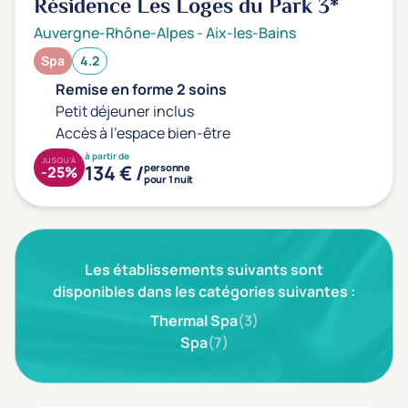
Résidence Les Loges du Park
3*
Auvergne-Rhône-Alpes
-
Aix-les-Bains
Spa
4.2
Remise en forme 2 soins
Petit déjeuner inclus
Accès à l'espace bien-être
à partir de
JUSQU'À
134 € /
personne
-25%
pour 1 nuit
Les établissements suivants sont
disponibles dans les catégories suivantes :
Thermal Spa
(3)
Spa
(7)