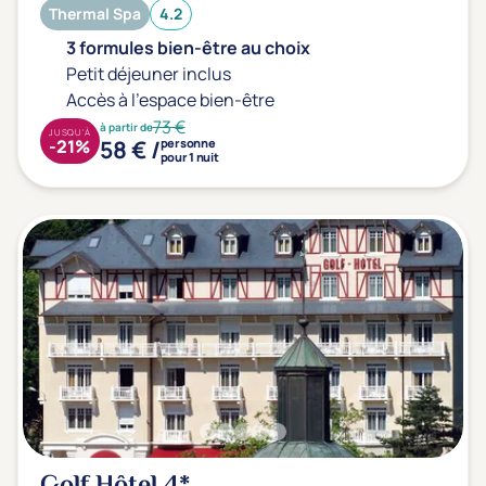
Thermal Spa
4.2
3 formules bien-être au choix
Petit déjeuner inclus
Accès à l'espace bien-être
73 €
à partir de
JUSQU'À
58 € /
-21%
personne
pour 1 nuit