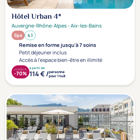
Hôtel Urban
4*
Auvergne-Rhône-Alpes
-
Aix-les-Bains
Spa
4.1
Remise en forme jusqu'à 7 soins
Petit déjeuner inclus
Accès à l'espace bien-être en illimité
à partir de
JUSQU'À
114 € /
personne
-70%
pour 1 nuit