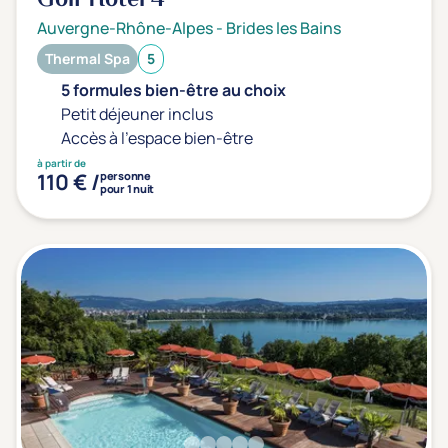
Golf Hôtel
4*
Auvergne-Rhône-Alpes
-
Brides les Bains
Thermal Spa
5
5 formules bien-être au choix
Petit déjeuner inclus
Accès à l'espace bien-être
à partir de
110 € /
personne
pour 1 nuit