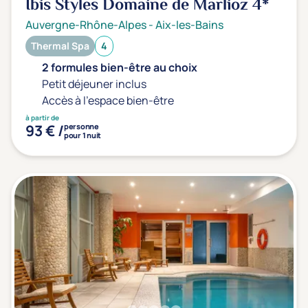
Ibis Styles Domaine de Marlioz
4*
Transports & hébergement
Auvergne-Rhône-Alpes
-
Aix-les-Bains
Soins sans hébergement
(0)
Thermal Spa
4
Offre séjour + vol inclus
(0)
2 formules bien-être au choix
Petit déjeuner inclus
Accès à l'espace bien-être
à partir de
93 € /
personne
pour 1 nuit