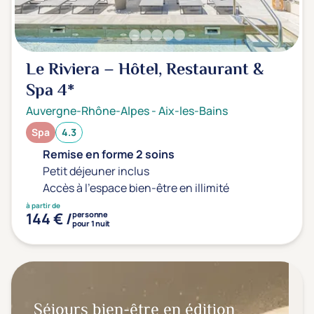
Le Riviera – Hôtel, Restaurant &
Spa
4*
Auvergne-Rhône-Alpes
-
Aix-les-Bains
Spa
4.3
Remise en forme 2 soins
Petit déjeuner inclus
Accès à l'espace bien-être en illimité
à partir de
144 € /
personne
pour 1 nuit
Séjours bien-être en édition