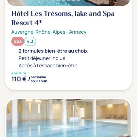
Hôtel Les Trésoms, lake and Spa
Resort
4*
Auvergne-Rhône-Alpes
-
Annecy
Spa
4.3
2 formules bien-être au choix
Petit déjeuner inclus
Accès à l'espace bien-être
à partir de
110 € /
personne
pour 1 nuit