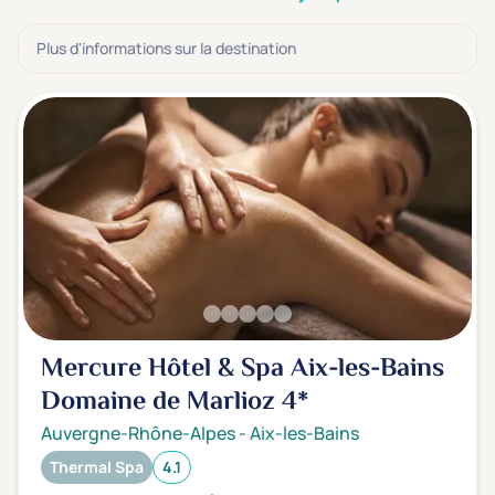
3 étoiles ***
(2)
Plus d'informations sur la destination
Note de nos clients
D'après notre partenaire Avis-Vérifiés
Parfait: 4.5+
(0)
Excellent: 4+
(5)
Très bien: 3.5+
(6)
Envie de
Bord de mer
(0)
Ville
(2)
Mercure Hôtel & Spa Aix-les-Bains
Montagne
(0)
Domaine de Marlioz
4*
Campagne
(4)
Auvergne-Rhône-Alpes
-
Aix-les-Bains
Thermal Spa
4.1