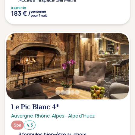
Accès à l'espace bien-être
à partir de
183 € /
personne
pour 1 nuit
Le Pic Blanc
4*
Auvergne-Rhône-Alpes
-
Alpe d'Huez
Spa
4.3
3 formules bien-être au choix