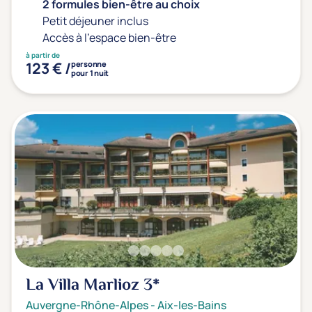
Type de séjour
2 formules bien-être au choix
Petit déjeuner inclus
Accès à l'espace bien-être
à partir de
Thalasso
Thermal Spa
Spa
123 € /
personne
pour 1 nuit
(2)
(4)
Thématiques bien-être
Accès à l'espace bien-être
(1)
Massage, détente, Rituel du monde
(1)
Remise en forme
(5)
Beauté & anti-âge
(0)
Silhouette, Minceur
(0)
Gestion du stress / sommeil
(0)
La Villa Marlioz
3*
Spécial dos
(0)
Auvergne-Rhône-Alpes
-
Aix-les-Bains