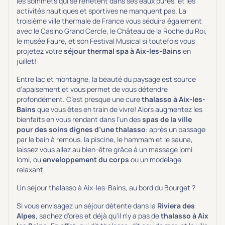
les sommets qui se reflètent dans ses eaux pures, et les
activités nautiques et sportives ne manquent pas. La
troisième ville thermale de France vous séduira également
avec le Casino Grand Cercle, le Château de la Roche du Roi,
le musée Faure, et son Festival Musical si toutefois vous
projetez votre
séjour thermal spa à Aix-les-Bains
en
juillet!
Entre lac et montagne, la beauté du paysage est source
d’apaisement et vous permet de vous détendre
profondément. C’est presque une cure
thalasso à Aix-les-
Bains
que vous êtes en train de vivre! Alors augmentez les
bienfaits en vous rendant dans l’un des
spas de la ville
pour des soins dignes d’une thalasso
: après un passage
par le bain à remous, la piscine, le hammam et le sauna,
laissez vous allez au bien-être grâce à un massage lomi
lomi, ou
enveloppement du corps
ou un modelage
relaxant.
Un séjour thalasso à Aix-les-Bains, au bord du Bourget ?
Si vous envisagez un séjour détente dans la
Riviera des
Alpes
, sachez d'ores et déjà qu'il n'y a pas de
thalasso à Aix