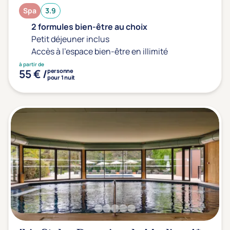
Prévention santé
(2)
Spa
3.9
Sport
(0)
2 formules bien-être au choix
Yoga
(0)
Petit déjeuner inclus
Accès à l'espace bien-être en illimité
à partir de
Offres spéciales
55 € /
personne
pour 1 nuit
Vente Flash & Promo
(2)
Offres spéciales Solo
(0)
Distance de chez vous
Établissements proches de chez moi
Km