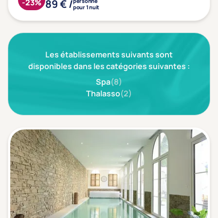
Type de séjour
89 € /
-23%
personne
pour 1 nuit
Thalasso
Thermal Spa
Spa
(1)
Les établissements suivants sont
disponibles dans les catégories suivantes :
Spa
(8)
Thalasso
(2)
Thématiques bien-être
Accès à l'espace bien-être
(1)
Massage, détente, Rituel du monde
(1)
Remise en forme
(1)
Beauté & anti-âge
(1)
Silhouette, Minceur
(0)
Gestion du stress / sommeil
(0)
Spécial dos
(0)