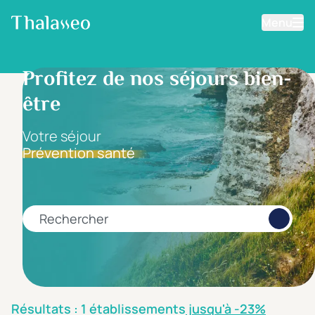
Menu
Aller au contenu principal
Filtrer les résultats
Profitez de nos séjours bien-
être
Fourchette de prix
Prix par personne
Votre séjour
Prévention santé
Minimum
Maximum
€
€
Rechercher
Catégorie d'hôtel
5 étoiles *****
(0)
4 étoiles ****
(1)
Résultats : 1 établissements
jusqu'à -23%