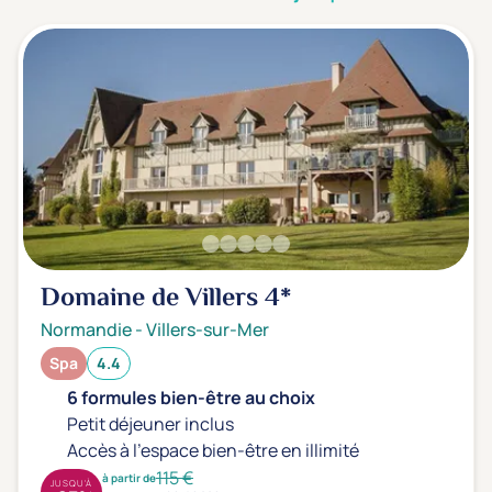
3 étoiles ***
(0)
Note de nos clients
D'après notre partenaire Avis-Vérifiés
Parfait: 4.5+
(0)
Excellent: 4+
(1)
Très bien: 3.5+
(0)
Envie de
Domaine de Villers
4*
Bord de mer
(1)
Normandie
-
Villers-sur-Mer
Ville
(0)
Spa
4.4
Montagne
(0)
6 formules bien-être au choix
Campagne
(0)
Petit déjeuner inclus
Accès à l'espace bien-être en illimité
115 €
à partir de
JUSQU'À