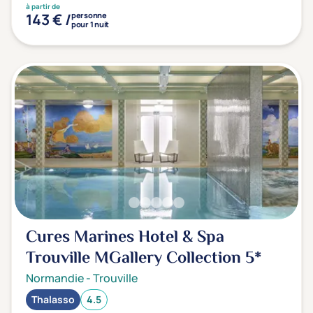
à partir de
143 € /
personne
pour 1 nuit
Cures Marines Hotel & Spa
Trouville MGallery Collection
5*
Normandie
-
Trouville
Thalasso
4.5