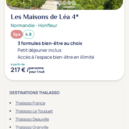
Les Maisons de Léa
4*
Normandie
-
Honfleur
Spa
4.8
3 formules bien-être au choix
Petit déjeuner inclus
Accès à l'espace bien-être en illimité
à partir de
217 € /
personne
pour 1 nuit
DESTINATIONS THALASSO
Thalasso France
Thalasso Le Touquet
Thalasso Deauville
Thalasso Granville