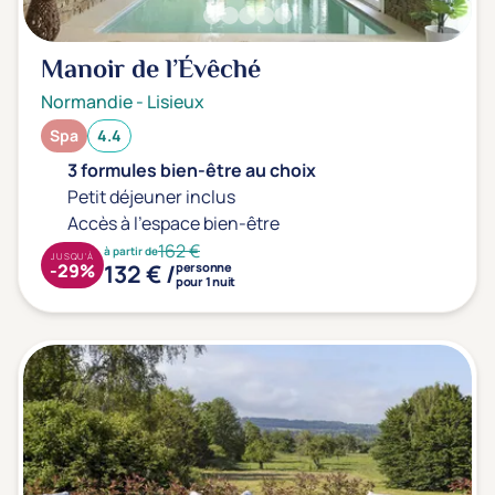
Prévention santé
(0)
Sport
(0)
Manoir de l’Évêché
Yoga
(0)
Normandie
-
Lisieux
Spa
4.4
Offres spéciales
3 formules bien-être au choix
Petit déjeuner inclus
Vente Flash & Promo
(1)
Accès à l'espace bien-être
Offres spéciales Solo
(0)
162 €
à partir de
JUSQU'À
132 € /
-29%
personne
pour 1 nuit
Distance de chez vous
Établissements proches de chez moi
Km