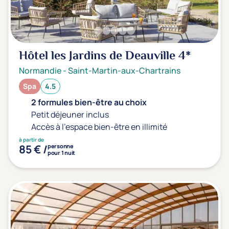
Transports & hébergement
Soins sans hébergement
(0)
Offre séjour + vol inclus
(0)
Hôtel les Jardins de Deauville
4*
Normandie
-
Saint-Martin-aux-Chartrains
Spa
4.5
2 formules bien-être au choix
Petit déjeuner inclus
Accès à l'espace bien-être en illimité
à partir de
85 € /
personne
pour 1 nuit