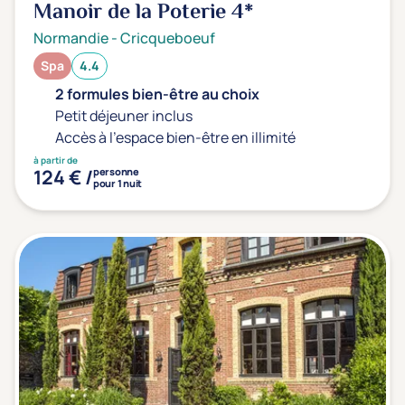
Manoir de la Poterie
4*
Normandie
-
Cricqueboeuf
Spa
4.4
2 formules bien-être au choix
Petit déjeuner inclus
Accès à l'espace bien-être en illimité
à partir de
124 € /
personne
pour 1 nuit