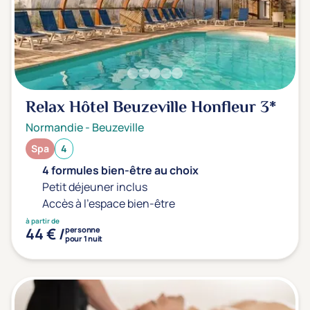
Relax Hôtel Beuzeville Honfleur
3*
Normandie
-
Beuzeville
Spa
4
4 formules bien-être au choix
Petit déjeuner inclus
Accès à l'espace bien-être
à partir de
44 € /
personne
pour 1 nuit