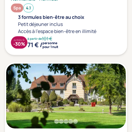
Spa
4.1
3 formules bien-être au choix
Petit déjeuner inclus
Accès à l'espace bien-être en illimité
101 €
à partir de
JUSQU'À
71 € /
-30%
personne
pour 1 nuit