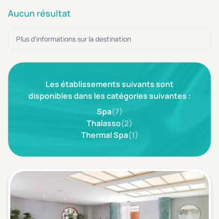
3 étoiles ***
(0)
Aucun résultat
Note de nos clients
Plus d'informations sur la destination
D'après notre partenaire Avis-Vérifiés
Parfait: 4.5+
(0)
Excellent: 4+
(0)
Les établissements suivants sont
Très bien: 3.5+
(0)
disponibles dans les catégories suivantes :
Spa
(7)
Thalasso
(2)
Envie de
Thermal Spa
(1)
Bord de mer
(0)
Ville
(0)
Montagne
(0)
Campagne
(0)