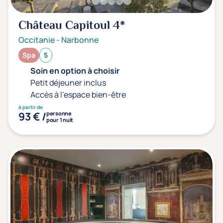
Château Capitoul
4*
Occitanie
-
Narbonne
Spa
5
Soin en option à choisir
Petit déjeuner inclus
Accès à l'espace bien-être
à partir de
93 € /
personne
pour 1 nuit