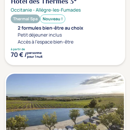
Hôtel des Thermes
3*
Occitanie
-
Allègre-les-Fumades
Thermal Spa
Nouveau !
2 formules bien-être au choix
Petit déjeuner inclus
Accès à l'espace bien-être
à partir de
70 € /
personne
pour 1 nuit