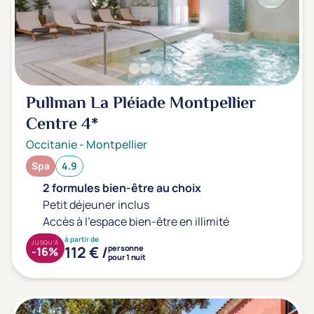
Type de séjour
Thalasso
Thermal Spa
Spa
Pullman La Pléiade Montpellier
Centre
4*
Thématiques bien-être
Accès à l'espace bien-être
(0)
Occitanie
-
Montpellier
Massage, détente, Rituel du monde
(0)
Spa
4.9
Remise en forme
(0)
2 formules bien-être au choix
Petit déjeuner inclus
Beauté & anti-âge
(0)
Accès à l'espace bien-être en illimité
Silhouette, Minceur
(0)
à partir de
JUSQU'À
112 € /
personne
-16%
Gestion du stress / sommeil
(0)
pour 1 nuit
Spécial dos
(0)
Prévention santé
(0)