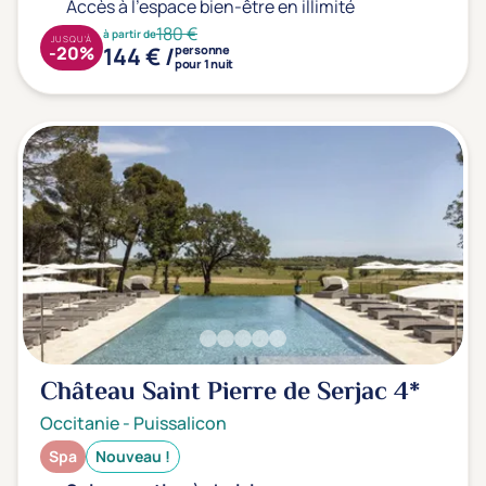
Accès à l'espace bien-être en illimité
180 €
à partir de
JUSQU'À
144 € /
-20%
personne
pour 1 nuit
Château Saint Pierre de Serjac
4*
Occitanie
-
Puissalicon
Spa
Nouveau !