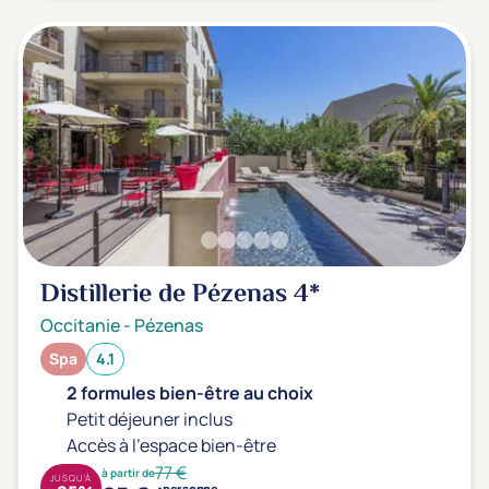
Transports & hébergement
Soins sans hébergement
(0)
Offre séjour + vol inclus
(0)
Distillerie de Pézenas
4*
Occitanie
-
Pézenas
Spa
4.1
2 formules bien-être au choix
Petit déjeuner inclus
Accès à l'espace bien-être
77 €
à partir de
JUSQU'À
personne