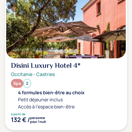
Sport
(0)
Yoga
(0)
Offres spéciales
Vente Flash & Promo
(0)
Offres spéciales Solo
(0)
Disini Luxury Hotel
4*
Occitanie
-
Castries
Distance de chez vous
Spa
2
Établissements proches de chez moi
4 formules bien-être au choix
Petit déjeuner inclus
Km
Accès à l'espace bien-être
à partir de
132 € /
personne
pour 1 nuit