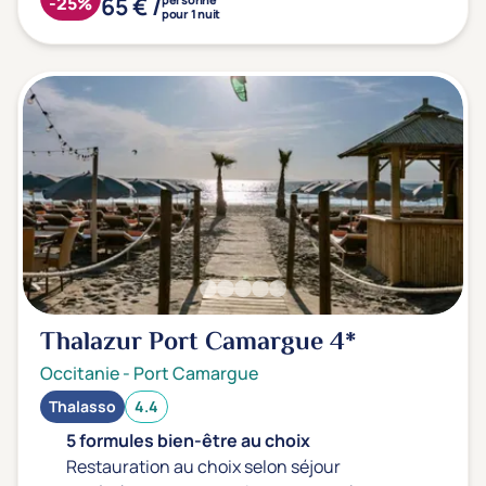
65 € /
-25%
pour 1 nuit
Thalazur Port Camargue
4*
Occitanie
-
Port Camargue
Thalasso
4.4
5 formules bien-être au choix
Restauration au choix selon séjour