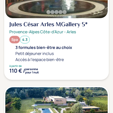
Jules César Arles MGallery
5*
Provence-Alpes Côte-d'Azur
-
Arles
Spa
4.3
3 formules bien-être au choix
Petit déjeuner inclus
Accès à l'espace bien-être
à partir de
110 € /
personne
pour 1 nuit