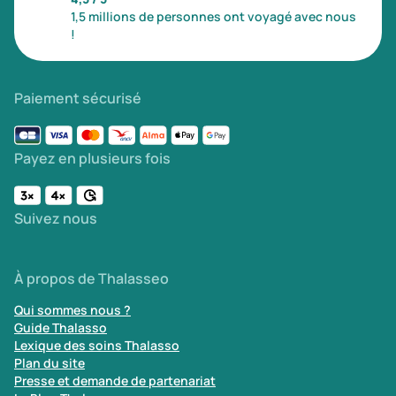
Prévention santé
(0)
1,5 millions de personnes ont voyagé avec nous
Sport
(0)
!
Yoga
(0)
Paiement sécurisé
Offres spéciales
Payez en plusieurs fois
Vente Flash & Promo
(0)
Offres spéciales Solo
(0)
Suivez nous
Distance de chez vous
À propos de Thalasseo
Établissements proches de chez moi
Qui sommes nous ?
Guide Thalasso
Km
Lexique des soins Thalasso
Plan du site
Presse et demande de partenariat