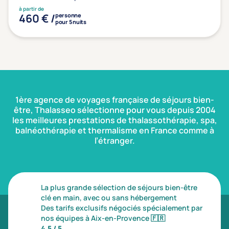
Type de séjour
à partir de
460 € /
personne
pour 5 nuits
Thalasso
Thermal Spa
Spa
(1)
1ère agence de voyages française de séjours bien-
Thématiques bien-être
être, Thalasseo sélectionne pour vous depuis 2004
Accès à l'espace bien-être
(0)
les meilleures prestations de thalassothérapie, spa,
balnéothérapie et thermalisme en France comme à
Massage, détente, Rituel du monde
(1)
l’étranger.
Remise en forme
(0)
Beauté & anti-âge
(0)
Silhouette, Minceur
(0)
La plus grande sélection de séjours bien-être
Gestion du stress / sommeil
(0)
clé en main, avec ou sans hébergement
Des tarifs exclusifs négociés spécialement par
Spécial dos
(0)
nos équipes à Aix-en-Provence
🇫🇷
4,5 / 5