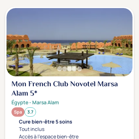
3 étoiles ***
(0)
Note de nos clients
D'après notre partenaire Avis-Vérifiés
Parfait: 4.5+
(0)
Excellent: 4+
(0)
Très bien: 3.5+
(1)
Envie de
Mon French Club Novotel Marsa
Bord de mer
(1)
Alam
5*
Ville
(0)
Égypte
-
Marsa Alam
Montagne
(0)
Spa
3.7
Campagne
(0)
Cure bien-être 5 soins
Tout inclus
Accès à l'espace bien-être