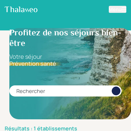
Menu
Aller au contenu principal
Filtrer les résultats
Profitez de nos séjours bien-
être
Fourchette de prix
Prix par personne
Votre séjour
Prévention santé
Minimum
Maximum
€
€
Rechercher
Catégorie d'hôtel
5 étoiles *****
(1)
4 étoiles ****
(0)
Résultats : 1 établissements