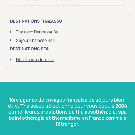
3 étoiles ***
(0)
DESTINATIONS THALASSO
Note de nos clients
D'après notre partenaire Avis-Vérifiés
Thalasso Denpasar Bali
Parfait: 4.5+
(0)
Séjour Thalasso Bali
Excellent: 4+
(0)
DESTINATIONS SPA
Très bien: 3.5+
(0)
Hôtel spa Indonésie
Envie de
Bord de mer
(0)
Ville
(0)
1ère agence de voyages française de séjours bien-
Montagne
(0)
être, Thalasseo sélectionne pour vous depuis 2004
les meilleures prestations de thalassothérapie, spa,
Campagne
(0)
balnéothérapie et thermalisme en France comme à
l’étranger.