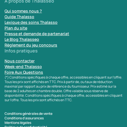
À propos de Thalasseo
Sport
(0)
Qui sommes nous ?
Yoga
(0)
Guide Thalasso
Lexique des soins Thalasso
Plan du site
Offres spéciales
Presse et demande de partenariat
Le Blog Thalasseo
Vente Flash & Promo
(0)
Règlement du jeu concours
Infos pratiques
Offres spéciales Solo
(0)
Nous contacter
Week-end Thalasso
Foire Aux Questions
Distance de chez vous
(*) Conditions spécifiques à chaque offre, accessibles en cliquant sur l'offre.
Tous les prix sont affichés en TTC. Prix à partir de, ou taux de réduction
Établissements proches de chez moi
maximal par rapport au prix de référence du fournisseur. Prix estimé sur la
base de 2 adultes en chambre double. Offre valable sous réserve de
disponibilité. Conditions spécifiques à chaque offre, accessibles en cliquant
Km
sur l'offre. Tous les prix sont affichés en TTC.
Conditions générales de vente
Conditions d'assurances
Mentions légales