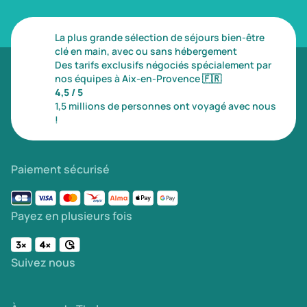
Type de séjour
La plus grande sélection de séjours bien-être
clé en main, avec ou sans hébergement
Thalasso
Thermal Spa
Spa
Des tarifs exclusifs négociés spécialement par
nos équipes à Aix-en-Provence
🇫🇷
4,5 / 5
1,5 millions de personnes ont voyagé avec nous
Thématiques bien-être
!
Accès à l'espace bien-être
(0)
Massage, détente, Rituel du monde
(0)
Paiement sécurisé
Remise en forme
(0)
Beauté & anti-âge
(0)
Payez en plusieurs fois
Silhouette, Minceur
(0)
Gestion du stress / sommeil
(0)
Suivez nous
Spécial dos
(0)
Prévention santé
(0)