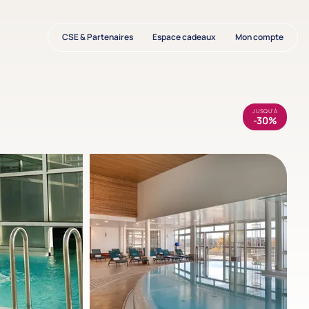
CSE & Partenaires
Espace cadeaux
Mon compte
JUSQU'À
-30%