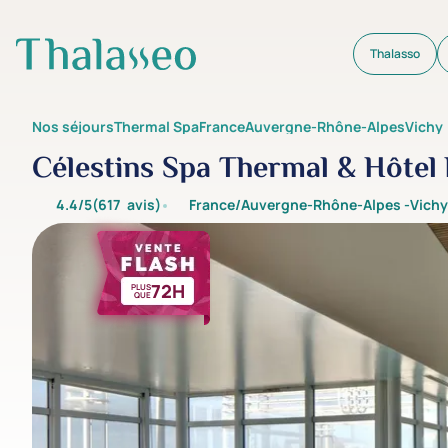
Thalasso
Aller au contenu principal
Nos séjours
Thermal Spa
France
Auvergne-Rhône-Alpes
Vichy
Célestins Spa Thermal & Hôtel 
4.4/5
(617
avis
)
France/Auvergne-Rhône-Alpes -
Vichy
72H
PLUS
QUE