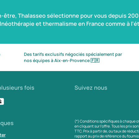
n-être, Thalasseo sélectionne pour vous depuis 2004
alnéothérapie et thermalisme en France comme à l’ét
é
Des tarifs exclusifs négociés spécialement par
nos équipes à Aix-en-Provence
🇫🇷
lusieurs fois
Suivez nous
(*) Conditions spécifiques à chaque o
iques
en cliquant sur l'offre. Tous les prix so
TTC. Prix à partir de, ou taux de réduc
ter
rapport au prix de référence du fournis