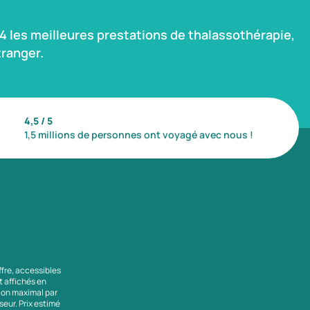
 les meilleures prestations de thalassothérapie,
ranger.
4,5 / 5
1,5 millions de personnes ont voyagé avec nous !
ffre, accessibles
nt affichés en
tion maximal par
seur. Prix estimé