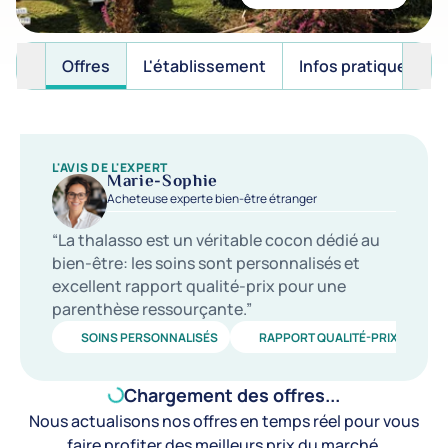
Offres
L'établissement
Infos pratiques
L'AVIS DE L'EXPERT
Marie-Sophie
Acheteuse experte bien-être étranger
“La thalasso est un véritable cocon dédié au
bien-être: les soins sont personnalisés et
excellent rapport qualité-prix pour une
parenthèse ressourçante.”
SOINS PERSONNALISÉS
RAPPORT QUALITÉ-PRIX
C
Chargement des offres...
Nous actualisons nos offres en temps réel pour vous
faire profiter des meilleurs prix du marché.