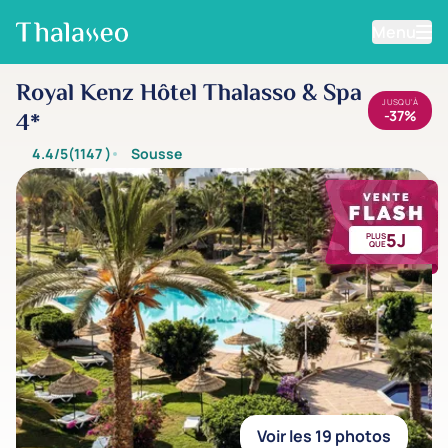
Menu
Aller au contenu principal
Royal Kenz Hôtel Thalasso & Spa
JUSQU'À
-37%
4*
4.4/5
(1147
)
Sousse
5J
PLUS
QUE
Voir les 19 photos