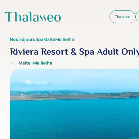
Thalasso
Aller au contenu principal
Nos séjours
Spa
Malte
Mellielha
Riviera Resort & Spa Adult Onl
Malte -
Mellielha