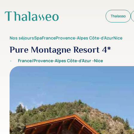
Thalasso
Aller au contenu principal
Nos séjours
Spa
France
Provence-Alpes Côte-d'Azur
Nice
Pure Montagne Resort 4*
France/Provence-Alpes Côte-d'Azur -
Nice