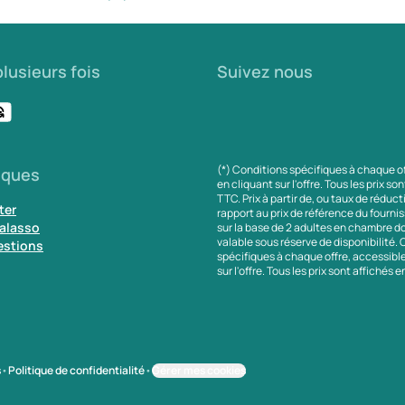
lusieurs fois
Suivez nous
(*) Conditions spécifiques à chaque o
iques
en cliquant sur l'offre. Tous les prix so
TTC. Prix à partir de, ou taux de réduc
ter
rapport au prix de référence du fournis
alasso
sur la base de 2 adultes en chambre do
valable sous réserve de disponibilité.
estions
spécifiques à chaque offre, accessibl
sur l'offre. Tous les prix sont affichés 
s
•
Politique de confidentialité
•
Gérer mes cookies