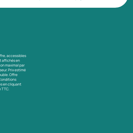
ffre, accessibles
nt affichés en
tion maximal par
seur. Prix estimé
uble. Offre
 Conditions
es en cliquant
en TTC.